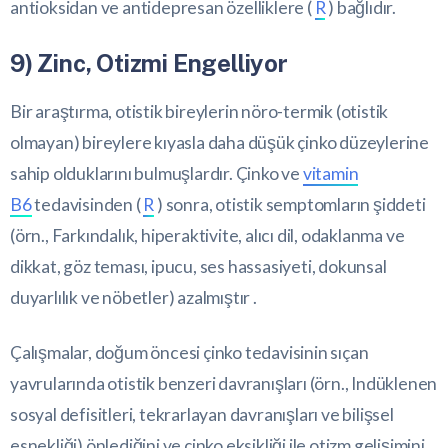
antioksidan ve antidepresan özelliklere (
R
) bağlıdır.
9) Zinc, Otizmi Engelliyor
Bir araştırma, otistik bireylerin nöro-termik (otistik
olmayan) bireylere kıyasla daha düşük çinko düzeylerine
sahip olduklarını bulmuşlardır. Çinko ve
vitamin
B6
tedavisinden (
R
) sonra, otistik semptomların şiddeti
(örn., Farkındalık, hiperaktivite, alıcı dil, odaklanma ve
dikkat, göz teması, ipucu, ses hassasiyeti, dokunsal
duyarlılık ve nöbetler) azalmıştır .
Çalışmalar, doğum öncesi çinko tedavisinin sıçan
yavrularında otistik benzeri davranışları (örn., Indüklenen
sosyal defisitleri, tekrarlayan davranışları ve bilişsel
esnekliği) önlediğini ve çinko eksikliği ile otizm gelişimini