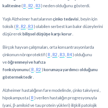
kalitesine
(
R
,
R2
,
R3
) neden olduğunu gösterdi.
Yaşlı Alzheimer hastalarının
çinko tedavisi
, beyin için
toksik (
R
,
R2
,
R3
) olabilen serbest kan bakır düzeylerini
düşürerek
bilişsel düşüşe karşı korur
.
Birçok hayvan çalışmaları, orta konsantrasyonlarda
çinkonun nöroprotektif (
R
,
R2
,
R3
,
R4
) olduğunu
ve
öğrenmeyi ve hafıza
fonksiyonunu
(
R
,
R2
)
korumaya yardımcı olduğunu
göstermektedir
.
Alzheimer hastalığının fare modelinde, çinko takviyesi ,
hipokampusta (
R
) verilen hastalığın progresyonuyla
(yani, β-amiloid ve tau protein yükleri) ilişkili patolojik