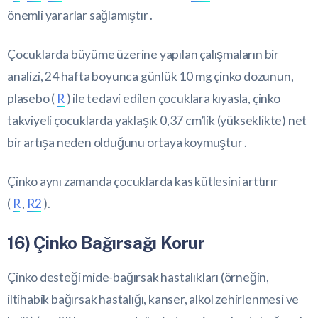
önemli yararlar sağlamıştır .
Çocuklarda büyüme üzerine yapılan çalışmaların bir
analizi, 24 hafta boyunca günlük 10 mg çinko dozunun,
plasebo (
R
) ile tedavi edilen çocuklara kıyasla, çinko
takviyeli çocuklarda yaklaşık 0,37 cm’lik (yükseklikte) net
bir artışa neden olduğunu ortaya koymuştur .
Çinko aynı zamanda çocuklarda kas kütlesini arttırır
(
R
,
R2
).
16) Çinko Bağırsağı Korur
Çinko desteği mide-bağırsak hastalıkları (örneğin,
iltihabik bağırsak hastalığı, kanser, alkol zehirlenmesi ve