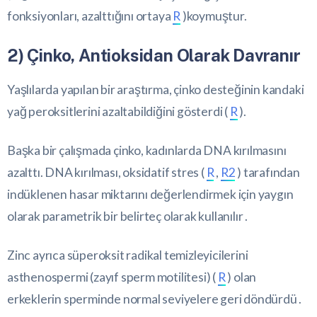
fonksiyonları, azalttığını ortaya
R
)koymuştur.
2) Çinko, Antioksidan Olarak Davranır
Yaşlılarda yapılan bir araştırma, çinko desteğinin kandaki
yağ peroksitlerini azaltabildiğini gösterdi (
R
).
Başka bir çalışmada çinko, kadınlarda DNA kırılmasını
azalttı. DNA kırılması, oksidatif stres (
R
,
R2
) tarafından
indüklenen hasar miktarını değerlendirmek için yaygın
olarak parametrik bir belirteç olarak kullanılır .
Zinc ayrıca süperoksit radikal temizleyicilerini
asthenospermi (zayıf sperm motilitesi) (
R
) olan
erkeklerin sperminde normal seviyelere geri döndürdü .