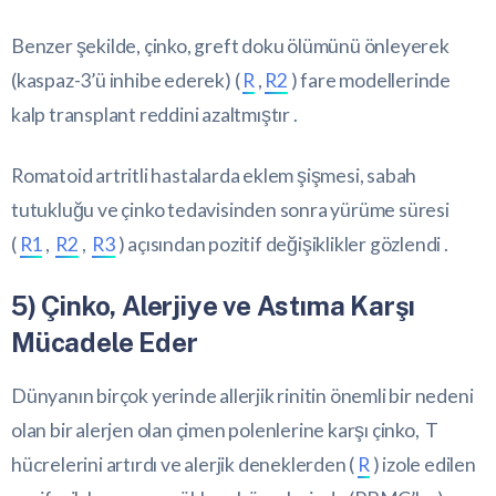
Benzer şekilde, çinko, greft doku ölümünü önleyerek
(kaspaz-3’ü inhibe ederek) (
R
,
R2
) fare modellerinde
kalp transplant reddini azaltmıştır .
Romatoid artritli hastalarda eklem şişmesi, sabah
tutukluğu ve çinko tedavisinden sonra yürüme süresi
(
R1
,
R2
,
R3
) açısından pozitif değişiklikler gözlendi .
5) Çinko, Alerjiye ve Astıma Karşı
Mücadele Eder
Dünyanın birçok yerinde allerjik rinitin önemli bir nedeni
olan bir alerjen olan çimen polenlerine karşı çinko, T
hücrelerini artırdı ve alerjik deneklerden (
R
) izole edilen