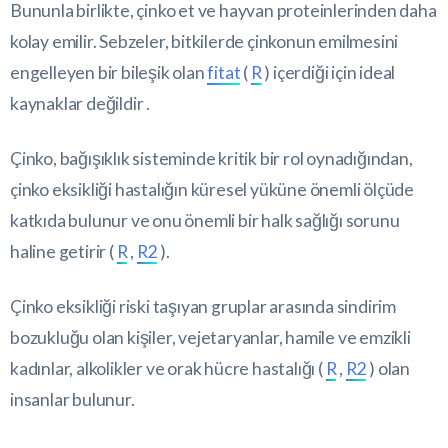
Bununla birlikte, çinko et ve hayvan proteinlerinden daha
kolay emilir. Sebzeler, bitkilerde çinkonun emilmesini
engelleyen bir bileşik olan
fitat
(
R
) içerdiği için ideal
kaynaklar değildir .
Çinko, bağışıklık sisteminde kritik bir rol oynadığından,
çinko eksikliği hastalığın küresel yüküne önemli ölçüde
katkıda bulunur ve onu önemli bir halk sağlığı sorunu
haline getirir (
R
,
R2
).
Çinko eksikliği riski taşıyan gruplar arasında sindirim
bozukluğu olan kişiler, vejetaryanlar, hamile ve emzikli
kadınlar, alkolikler ve orak hücre hastalığı (
R
,
R2
) olan
insanlar bulunur.