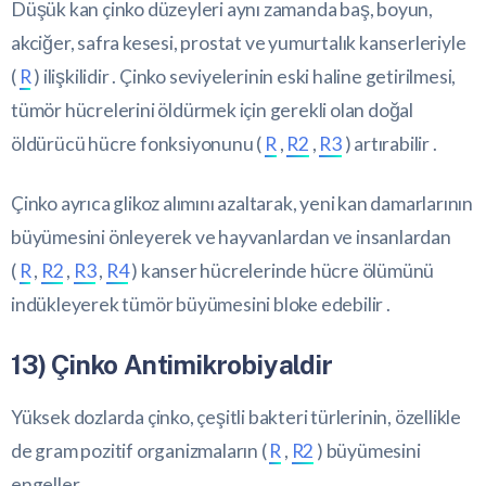
Düşük kan çinko düzeyleri aynı zamanda baş, boyun,
akciğer, safra kesesi, prostat ve yumurtalık kanserleriyle
(
R
) ilişkilidir . Çinko seviyelerinin eski haline getirilmesi,
tümör hücrelerini öldürmek için gerekli olan doğal
öldürücü hücre fonksiyonunu (
R
,
R2
,
R3
) artırabilir .
Çinko ayrıca glikoz alımını azaltarak, yeni kan damarlarının
büyümesini önleyerek ve hayvanlardan ve insanlardan
(
R
,
R2
,
R3
,
R4
) kanser hücrelerinde hücre ölümünü
indükleyerek tümör büyümesini bloke edebilir .
13) Çinko Antimikrobiyaldir
Yüksek dozlarda çinko, çeşitli bakteri türlerinin, özellikle
de gram pozitif organizmaların (
R
,
R2
) büyümesini
engeller .