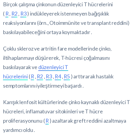
Birçok çalışma çinkonun düzenleyici T hücrelerini
(
R
,
R2
,
R3
) indükleyerek istenmeyen bağışıklık
reaksiyonlarını (örn., Otoimmünite ve transplant reddini)
baskılayabileceğini ortaya koymaktadır .
Çoklu skleroz ve artritin fare modellerinde çinko,
iltihaplanmayı düşürerek, T-hücresi çoğalmasını
baskılayarak ve
düzenleyici T
hücrelerini
(
R
,
R2
,
R3
,
R4
,
R5
) arttırarak hastalık
semptomlarını iyileştirmeyi başardı .
Karışık lenfosit kültürlerinde çinko kaynaklı düzenleyici T
hücreleri, inflamatuvar sitokinleri ve T hücre
proliferasyonunu (
R
) azaltarak greft reddini azaltmaya
yardımcı oldu .