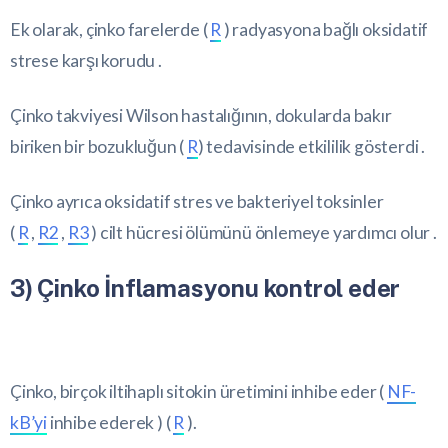
Ek olarak, çinko farelerde (
R
) radyasyona bağlı oksidatif
strese karşı korudu .
Çinko takviyesi Wilson hastalığının, dokularda bakır
biriken bir bozukluğun (
R
) tedavisinde etkililik gösterdi .
Çinko ayrıca oksidatif stres ve bakteriyel toksinler
(
R
,
R2
,
R3
) cilt hücresi ölümünü önlemeye yardımcı olur .
3) Çinko İnflamasyonu kontrol eder
Çinko, birçok iltihaplı sitokin üretimini inhibe eder (
NF-
kB’yi
inhibe ederek ) (
R
).