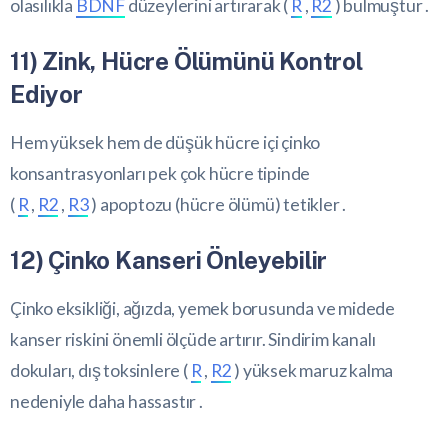
olasılıkla
BDNF
düzeylerini artırarak (
R
,
R2
) bulmuştur .
11) Zink, Hücre Ölümünü Kontrol
Ediyor
Hem yüksek hem de düşük hücre içi çinko
konsantrasyonları pek çok hücre tipinde
(
R
,
R2
,
R3
) apoptozu (hücre ölümü) tetikler .
12) Çinko Kanseri Önleyebilir
Çinko eksikliği, ağızda, yemek borusunda ve midede
kanser riskini önemli ölçüde artırır. Sindirim kanalı
dokuları, dış toksinlere (
R
,
R2
) yüksek maruz kalma
nedeniyle daha hassastır .