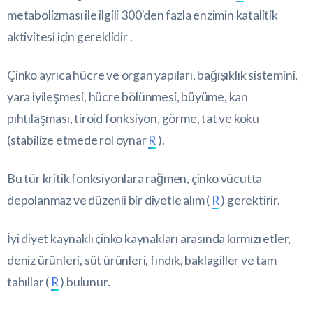
metabolizması ile ilgili 300’den fazla enzimin katalitik
aktivitesi için gereklidir .
Çinko ayrıca hücre ve organ yapıları, bağışıklık sistemini,
yara iyileşmesi, hücre bölünmesi, büyüme, kan
pıhtılaşması, tiroid fonksiyon, görme, tat ve koku
(stabilize etmede rol oynar
R
).
Bu tür kritik fonksiyonlara rağmen, çinko vücutta
depolanmaz ve düzenli bir diyetle alım (
R
) gerektirir.
İyi diyet kaynaklı çinko kaynakları arasında kırmızı etler,
deniz ürünleri, süt ürünleri, fındık, baklagiller ve tam
tahıllar (
R
) bulunur.