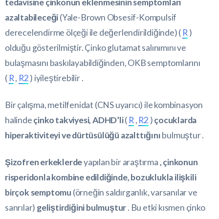
tedavisine çinkonun eklenmesinin semptomları
azaltabileceği
(Yale-Brown Obsesif-Kompulsif
derecelendirme ölçeği ile değerlendirildiğinde) (
R
)
olduğu gösterilmiştir. Çinko glutamat salınımını ve
bulaşmasını baskılayabildiğinden, OKB semptomlarını
(
R
,
R2
) iyileştirebilir .
Bir çalışma, metilfenidat (CNS uyarıcı) ile kombinasyon
halinde
çinko takviyesi, ADHD’li
(
R
,
R2
)
çocuklarda
hiperaktiviteyi ve dürtüsülüğü azalttığını
bulmuştur .
Şizofren erkeklerde
yapılan bir araştırma
, çinkonun
risperidonla kombine edildiğinde, bozuklukla ilişkili
birçok semptomu
(örneğin saldırganlık, varsanılar ve
sanrılar)
geliştirdiğini bulmuştur
. Bu etki kısmen çinko