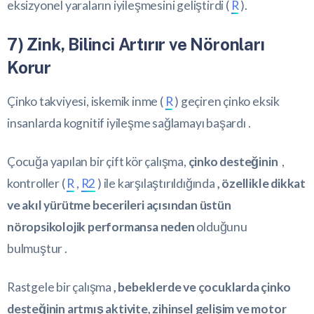
eksizyonel yaraların iyileşmesini geliştirdi (
R
).
7) Zink, Bilinci Artırır ve Nöronları
Korur
Çinko takviyesi, iskemik inme (
R
) geçiren çinko eksik
insanlarda kognitif iyileşme sağlamayı başardı .
Çocuğa yapılan bir çift kör çalışma,
çinko desteğinin
,
kontroller (
R
,
R2
) ile karşılaştırıldığında
, özellikle dikkat
ve akıl yürütme becerileri açısından üstün
nöropsikolojik performansa neden
olduğunu
bulmuştur .
Rastgele bir çalışma
, bebeklerde ve çocuklarda çinko
desteğinin artmış aktivite, zihinsel gelişim ve motor