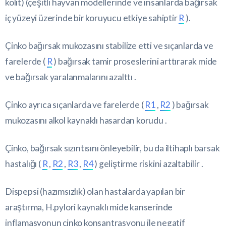
kolit) (çeşitli hayvan modellerinde ve insanlarda bağırsak
iç yüzeyi üzerinde bir koruyucu etkiye sahiptir
R
).
Çinko bağırsak mukozasını stabilize etti ve sıçanlarda ve
farelerde (
R
) bağırsak tamir proseslerini arttırarak mide
ve bağırsak yaralanmalarını azalttı .
Çinko ayrıca sıçanlarda ve farelerde (
R1
,
R2
) bağırsak
mukozasını alkol kaynaklı hasardan korudu .
Çinko, bağırsak sızıntısını önleyebilir, bu da iltihaplı barsak
hastalığı (
R
,
R2
,
R3
,
R4
) geliştirme riskini azaltabilir .
Dispepsi (hazımsızlık) olan hastalarda yapılan bir
araştırma, H.pylori kaynaklı mide kanserinde
inflamasyonun çinko konsantrasyonu ile negatif