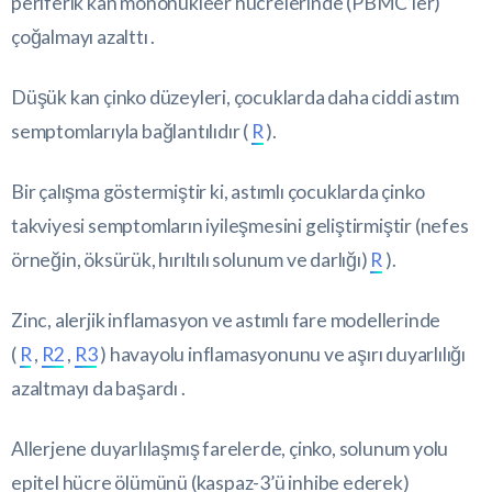
periferik kan mononükleer hücrelerinde (PBMC’ler)
çoğalmayı azalttı .
Düşük kan çinko düzeyleri, çocuklarda daha ciddi astım
semptomlarıyla bağlantılıdır (
R
).
Bir çalışma göstermiştir ki, astımlı çocuklarda çinko
takviyesi semptomların iyileşmesini geliştirmiştir (nefes
örneğin, öksürük, hırıltılı solunum ve darlığı)
R
).
Zinc, alerjik inflamasyon ve astımlı fare modellerinde
(
R
,
R2
,
R3
) havayolu inflamasyonunu ve aşırı duyarlılığı
azaltmayı da başardı .
Allerjene duyarlılaşmış farelerde, çinko, solunum yolu
epitel hücre ölümünü (kaspaz-3’ü inhibe ederek)