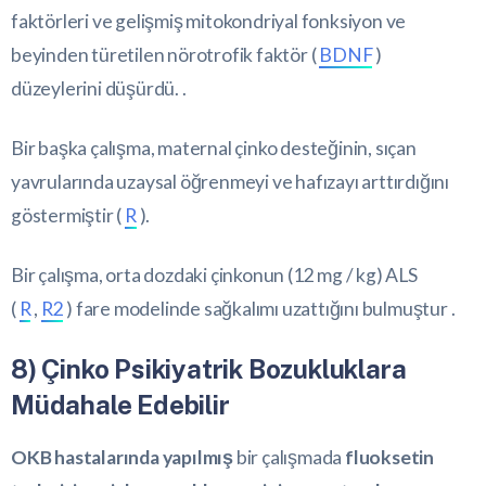
faktörleri ve gelişmiş mitokondriyal fonksiyon ve
beyinden türetilen nörotrofik faktör (
BDNF
)
düzeylerini düşürdü. .
Bir başka çalışma, maternal çinko desteğinin, sıçan
yavrularında uzaysal öğrenmeyi ve hafızayı arttırdığını
göstermiştir (
R
).
Bir çalışma, orta dozdaki çinkonun (12 mg / kg) ALS
(
R
,
R2
) fare modelinde sağkalımı uzattığını bulmuştur .
8) Çinko Psikiyatrik Bozukluklara
Müdahale Edebilir
OKB hastalarında yapılmış
bir çalışmada
fluoksetin