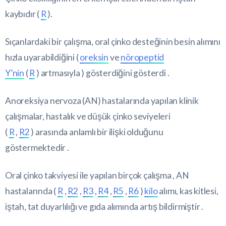
kaybıdır (
R
).
Sıçanlardaki bir çalışma, oral çinko desteğinin besin alımını
hızla uyarabildiğini (
oreksin
ve
nöropeptid
Y’nin
(
R
) artmasıyla ) gösterdiğini gösterdi .
Anoreksiya nervoza (AN) hastalarında yapılan klinik
çalışmalar, hastalık ve düşük çinko seviyeleri
(
R
,
R2
) arasında anlamlı bir ilişki olduğunu
göstermektedir .
Oral çinko takviyesi ile yapılan birçok çalışma , AN
hastalarında (
R
,
R2
,
R3
,
R4
,
R5
,
R6
)
kilo
alımı, kas kitlesi,
iştah, tat duyarlılığı ve gıda alımında artış bildirmiştir .