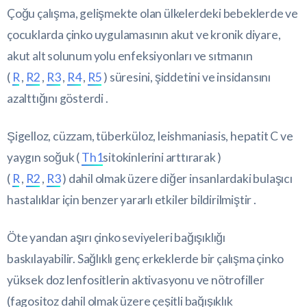
Çoğu çalışma, gelişmekte olan ülkelerdeki bebeklerde ve
çocuklarda çinko uygulamasının akut ve kronik diyare,
akut alt solunum yolu enfeksiyonları ve sıtmanın
(
R
,
R2
,
R3
,
R4
,
R5
) süresini, şiddetini ve insidansını
azalttığını gösterdi .
Şigelloz, cüzzam, tüberküloz, leishmaniasis, hepatit C ve
yaygın soğuk (
Th1
sitokinlerini arttırarak )
(
R
,
R2
,
R3
) dahil olmak üzere diğer insanlardaki bulaşıcı
hastalıklar için benzer yararlı etkiler bildirilmiştir .
Öte yandan aşırı çinko seviyeleri bağışıklığı
baskılayabilir. Sağlıklı genç erkeklerde bir çalışma çinko
yüksek doz lenfositlerin aktivasyonu ve nötrofiller
(fagositoz dahil olmak üzere çeşitli bağışıklık