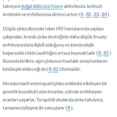
takviyesi
doğal öldürücü hücre
aktivitesini, lenfosit
üretimini ve enfeksiyona direnci artırır (
R
,
R2
,
R3
,
R4
).
Düşük çinko düzeyleri olan HIV hastalarında yapılan
çalışmalar, kronik çinko desteğinin daha düşük fırsatçı
enfeksiyonlarla ilişkili olduğunu ve immünolojik
başarısızlık riskini azalttığını ortaya koymaktadır (
R
,
R2
)
Bununla birlikte, aşırı çinkonun hastalık semptomlarını
kötüleştirebileceği de (
R
,
R2
) ihtimaldir.
Akrodermatit enteropati (çinko emilimini etkileyen bir
genetik bozukluk) olan insanlar, yüksek enfeksiyon
oranları yaşarlar. Terapötik dozlarda çinko takviyesi,
tamamen iyileşme ile sonuçlanır (
R
).