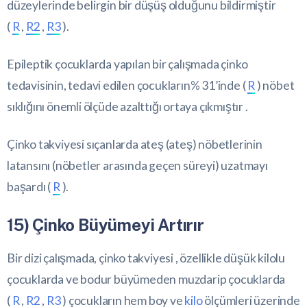
düzeylerinde belirgin bir düşüş olduğunu bildirmiştir
(
R
,
R2
,
R3
).
Epileptik çocuklarda yapılan bir çalışmada çinko
tedavisinin, tedavi edilen çocukların% 31’inde (
R
) nöbet
sıklığını önemli ölçüde azalttığı ortaya çıkmıştır .
Çinko takviyesi sıçanlarda ateş (ateş) nöbetlerinin
latansını (nöbetler arasında geçen süreyi) uzatmayı
başardı (
R
).
15) Çinko Büyümeyi Artırır
Bir dizi çalışmada, çinko takviyesi , özellikle düşük kilolu
çocuklarda ve bodur büyümeden muzdarip çocuklarda
(
R
,
R2
,
R3
) çocukların hem boy ve
kilo
ölçümleri üzerinde