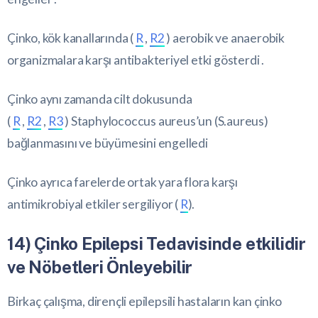
Çinko, kök kanallarında (
R
,
R2
) aerobik ve anaerobik
organizmalara karşı antibakteriyel etki gösterdi .
Çinko aynı zamanda cilt dokusunda
(
R
,
R2
,
R3
) Staphylococcus aureus’un (S.aureus)
bağlanmasını ve büyümesini engelledi
Çinko ayrıca farelerde ortak yara flora karşı
antimikrobiyal etkiler sergiliyor (
R
).
14) Çinko Epilepsi Tedavisinde etkilidir
ve Nöbetleri Önleyebilir
Birkaç çalışma, dirençli epilepsili hastaların kan çinko