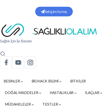
İletişim formu
Sağlık İçin İyi Beslen
BESİNLER
BİOHACK BİLİMİ
BİTKİLER
DOĞAL MADDELER
HASTALIKLAR
İLAÇLAR
MÜDAHELELER
TESTLER