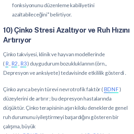
fonksiyonunu düzenleme kabiliyetini
azaltabileceğini” belirtiyor.
10) Çinko Stresi Azaltıyor ve Ruh Hızını
Artırıyor
Çinko takviyesi, klinik ve hayvan modellerinde
(
R
,
R2
,
R3
) duygudurum bozukluklarının (örn.,
Depresyon ve anksiyete) tedavisinde etkililik gösterdi .
Çinko ayrıca beyin türevi nevrotrofik faktör (
BDNF
)
düzeylerini de artırır ; bu depresyon hastalarında
düşüktür. Çinko terapisinin aşırı kilolu deneklerde genel
ruh durumunu iyileştirmeyi başardığını gösteren bir
çalışma, büyük