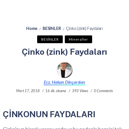
Home
BESİNLER
Çinko (zink) Faydaları
/
/
BESİNLER
Mineraller
Çinko (zink) Faydaları
Ecz. Hakan Dinçarslan
Mart 17, 2018
16 dk. okuma
393 Views
0 Comments
ÇİNKONUN FAYDALARI