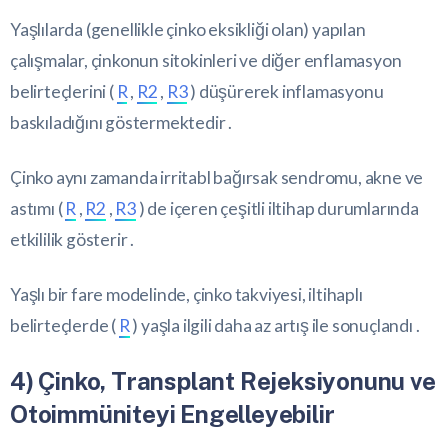
Yaşlılarda (genellikle çinko eksikliği olan) yapılan
çalışmalar, çinkonun sitokinleri ve diğer enflamasyon
belirteçlerini (
R
,
R2
,
R3
) düşürerek inflamasyonu
baskıladığını göstermektedir .
Çinko aynı zamanda irritabl bağırsak sendromu, akne ve
astımı (
R
,
R2
,
R3
) de içeren çeşitli iltihap durumlarında
etkililik gösterir .
Yaşlı bir fare modelinde, çinko takviyesi, iltihaplı
belirteçlerde (
R
) yaşla ilgili daha az artış ile sonuçlandı .
4) Çinko, Transplant Rejeksiyonunu ve
Otoimmüniteyi Engelleyebilir