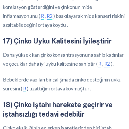
korelasyon gösterdiğini ve çinkonun mide
inflamasyonunu (
R
,
R2
) baskılayarak mide kanseri riskini
azaltabileceğini ortaya koydu .
17) Çinko Uyku Kalitesini İyileştirir
Daha yüksek kan çinko konsantrasyonuna sahip kadınlar
ve çocuklar daha iyi uyku kalitesine sahiptir (
R
,
R2
).
Bebeklerde yapılan bir çalışmada çinko desteğinin uyku
süresini (
R
) uzattığını ortaya koymuştur .
18) Çinko iştahı harekete geçirir ve
iştahsızlığı tedavi edebilir
Çinko eksikliğinin en erken işaretlerinden biri iştah