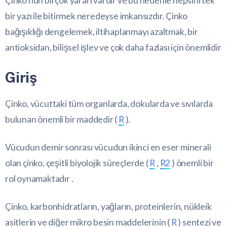
Çinko’nun birçok yararı vardır ve bu nedenle hepsini tek
bir yazı ile bitirmek neredeyse imkansızdır. Çinko
bağışıklığı dengelemek, iltihaplanmayı azaltmak, bir
antioksidan, bilişsel işlev ve çok daha fazlası için önemlidir
Giriş
Çinko, vücuttaki tüm organlarda, dokularda ve sıvılarda
bulunan önemli bir maddedir (
R
).
Vücudun demir sonrası vücudun ikinci en eser minerali
olan çinko, çeşitli biyolojik süreçlerde (
R
,
R2
) önemli bir
rol oynamaktadır .
Çinko, karbonhidratların, yağların, proteinlerin, nükleik
asitlerin ve diğer mikro besin maddelerinin (
R
) sentezi ve