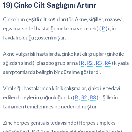
19) Çinko Cilt Sağlığını Artırır
Çinko’nun çeşitli cilt koşulları (ör. Akne, siğiller, rozasea,
egzama, sedef hastalığı, melazma ve kepek) (
R
) için
faydalı olduğu gösterilmiştir.
Akne vulgarisli hastalarda, çinko katkılı gruplar (çinko ile
ağızdan alındı), plasebo gruplarına (
R
,
R2
,
R3
,
R4
) kıyasla
semptomlarda belirgin bir düzelme gösterdi .
Viral siğil hastalarında klinik çalışmalar, çinko ile tedavi
edilen bireylerin çoğunluğunda (
R
,
R2
,
R3
) siğillerin
tamamen temizlenmesine neden olmuştur .
Zinc herpes genitalis tedavisinde (Herpes simpleks
virüsünün (HSV) 1 ve 2 neden olduğu genital siğillerin)