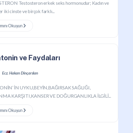
TERON Testosteron erkek seks hormonudur; Kadın ve
r iki cinste ve birçok farklı...
mını Okuyun
tonin ve Faydaları
Ecz. Hakan Dinçarslan
NİN’ İN UYKU,BEYİN,BAĞIRSAK SAĞLIĞI,
MA KARŞITI,KANSER VE DOĞURGANLIKLA İLGİLİ...
mını Okuyun