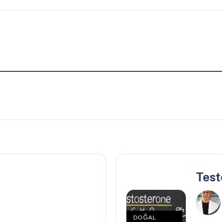
Test
DOĞAL