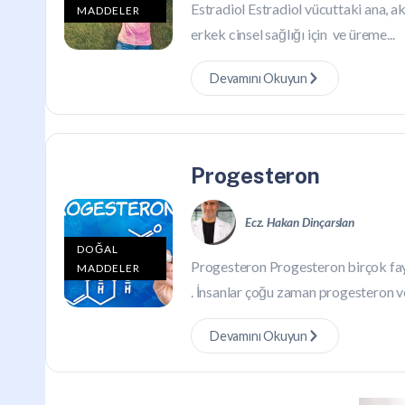
Estradiol Estradiol vücuttaki ana, ak
MADDELER
erkek cinsel sağlığı için ve üreme...
Devamını Okuyun
Progesteron
Ecz. Hakan Dinçarslan
DOĞAL
Progesteron Progesteron birçok fa
MADDELER
. İnsanlar çoğu zaman progesteron ve
Devamını Okuyun