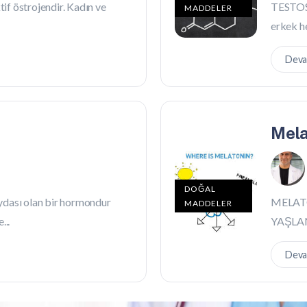
tif östrojendir. Kadın ve
TESTOS
MADDELER
erkek he
Deva
Mela
DOĞAL
ydası olan bir hormondur
MELATO
MADDELER
...
YAŞLAN
Deva