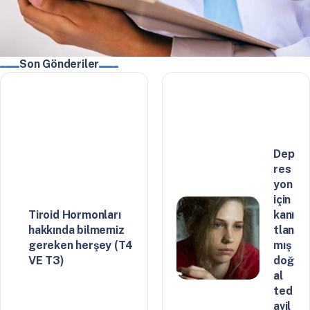
Son Gönderiler
Dep
res
yon
için
Tiroid Hormonları
kanı
hakkında bilmemiz
tlan
gereken herşey (T4
mış
VE T3)
doğ
al
ted
avil