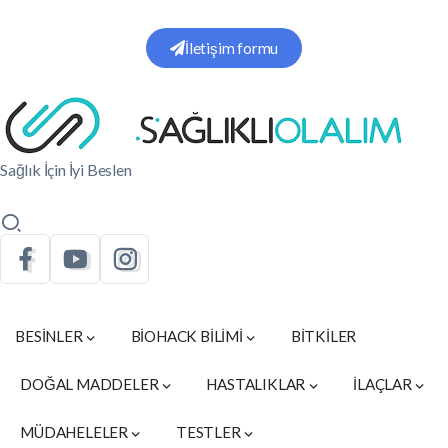
İletişim formu
Sağlık İçin İyi Beslen
BESİNLER
BİOHACK BİLİMİ
BİTKİLER
DOĞAL MADDELER
HASTALIKLAR
İLAÇLAR
MÜDAHELELER
TESTLER