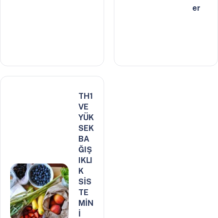
er
TH1
VE
YÜK
SEK
BA
ĞIŞ
IKLI
K
SİS
TE
MİN
İ