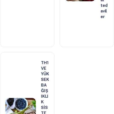
ted
avil
er
TH1
VE
YÜK
SEK
BA
ĞIŞ
IKLI
K
SİS
TE