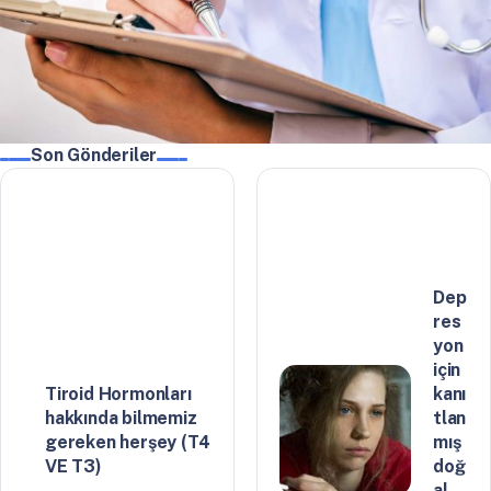
Son Gönderiler
Dep
res
yon
için
Tiroid Hormonları
kanı
hakkında bilmemiz
tlan
gereken herşey (T4
mış
VE T3)
doğ
al