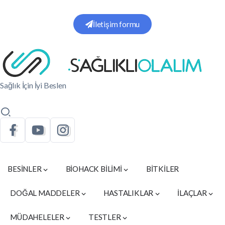
İletişim formu
Sağlık İçin İyi Beslen
BESİNLER
BİOHACK BİLİMİ
BİTKİLER
DOĞAL MADDELER
HASTALIKLAR
İLAÇLAR
MÜDAHELELER
TESTLER