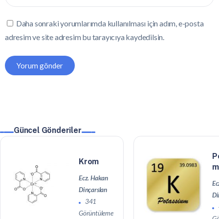
Daha sonraki yorumlarımda kullanılması için adım, e-posta
adresim ve site adresim bu tarayıcıya kaydedilsin.
Güncel Gönderiler
P
Krom
m
Ecz. Hakan
Ec
Dinçarslan
Di
341
Görüntüleme
Gö