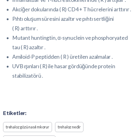
Akciğer dokularında (
R
) CD4 + T hücrelerini arttırır .
Pıhtı oluşum süresini azaltır ve pıhtı sertliğini
(
R
) arttırır .
Mutant huntingtin, α-synuclein ve phosphoryated
tau (
R
) azaltır .
Amiloid-P peptidden (
R
) üretilen azalmalar .
UVB ışınları (
R
) ile hasar gördüğünde protein
stabilizatörü .
Etiketler:
trehaloz gözü nasıl mkorur
trehaloz nedir