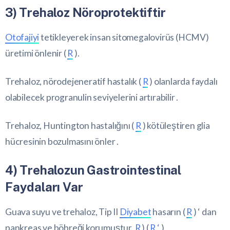
3) Trehaloz Nöroprotektiftir
Otofajiyi
tetikleyerek insan sitomegalovirüs (HCMV)
üretimi önlenir (
R
).
Trehaloz, nörodejeneratif hastalık (
R
) olanlarda faydalı
olabilecek progranulin seviyelerini artırabilir .
Trehaloz, Huntington hastalığını (
R
) kötüleştiren glia
hücresinin bozulmasını önler .
4) Trehalozun Gastrointestinal
Faydaları Var
Guava suyu ve trehaloz, Tip II
Diyabet
hasarın (
R
) ‘ dan
pankreas ve böbreği korumuştur
R
) (
R ‘
).