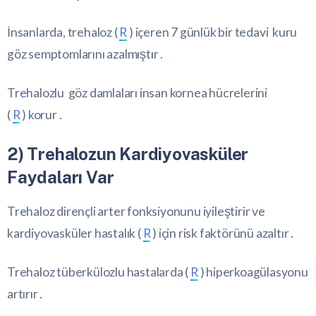
İnsanlarda, trehaloz (
R
) içeren 7 günlük bir tedavi kuru
göz semptomlarını azalmıştır .
Trehalozlu göz damlaları insan kornea hücrelerini
(
R
) korur .
2) Trehalozun Kardiyovasküler
Faydaları Var
Trehaloz dirençli arter fonksiyonunu iyileştirir ve
kardiyovasküler hastalık (
R
) için risk faktörünü azaltır .
Trehaloz tüberkülozlu hastalarda (
R
) hiperkoagülasyonu
artırır .