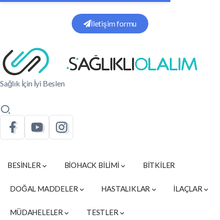
İletişim formu
Sağlık İçin İyi Beslen
BESİNLER
BİOHACK BİLİMİ
BİTKİLER
DOĞAL MADDELER
HASTALIKLAR
İLAÇLAR
MÜDAHELELER
TESTLER