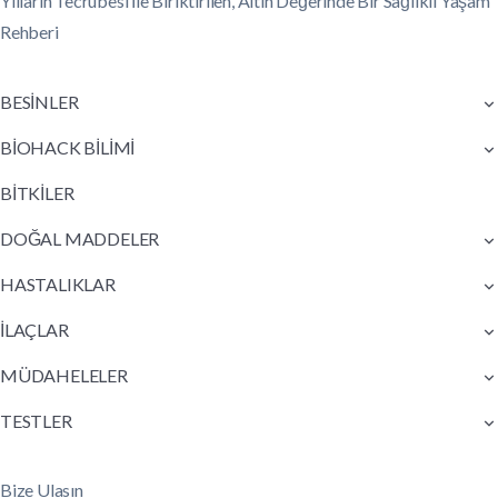
Yılların Tecrübesi İle Biriktirilen, Altın Değerinde Bir Sağlıklı Yaşam
Rehberi
BESİNLER
BİOHACK BİLİMİ
BİTKİLER
DOĞAL MADDELER
HASTALIKLAR
İLAÇLAR
MÜDAHELELER
TESTLER
Bize Ulasın