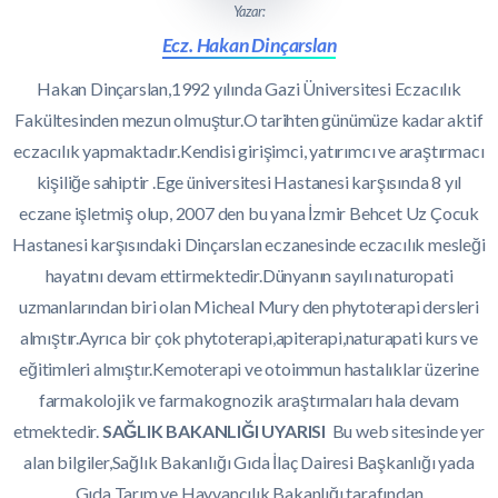
Yazar:
Ecz. Hakan Dinçarslan
Hakan Dinçarslan,1992 yılında Gazi Üniversitesi Eczacılık
Fakültesinden mezun olmuştur.O tarihten günümüze kadar aktif
eczacılık yapmaktadır.Kendisi girişimci, yatırımcı ve araştırmacı
kişiliğe sahiptir .Ege üniversitesi Hastanesi karşısında 8 yıl
eczane işletmiş olup, 2007 den bu yana İzmir Behcet Uz Çocuk
Hastanesi karşısındaki Dinçarslan eczanesinde eczacılık mesleği
hayatını devam ettirmektedir.Dünyanın sayılı naturopati
uzmanlarından biri olan Micheal Mury den phytoterapi dersleri
almıştır.Ayrıca bir çok phytoterapi,apiterapi,naturapati kurs ve
eğitimleri almıştır.Kemoterapi ve otoimmun hastalıklar üzerine
farmakolojik ve farmakognozik araştırmaları hala devam
etmektedir.
SAĞLIK BAKANLIĞI UYARISI
Bu web sitesinde yer
alan bilgiler,Sağlık Bakanlığı Gıda İlaç Dairesi Başkanlığı yada
Gıda Tarım ve Hayvancılık Bakanlığı tarafından