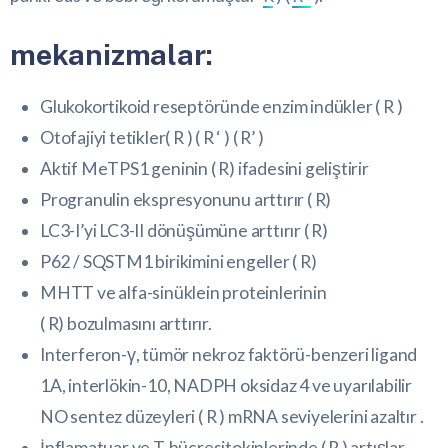
mekanizmalar:
Glukokortikoid reseptöründe enzim indükler (
R
)
Otofajiyi
tetikler(
R
) (
R ‘
) (
R’
)
Aktif MeTPS1 geninin (
R
) ifadesini geliştirir
Progranulin ekspresyonunu arttırır (
R
)
LC3-I’yi LC3-II dönüşümüne arttırır (
R
)
P62 / SQSTM1 birikimini engeller (
R
)
MHTT ve alfa-sinüklein proteinlerinin
(
R
) bozulmasını arttırır.
Interferon-γ, tümör nekroz faktörü-benzeri ligand
1A,
interlökin-10
, NADPH oksidaz 4 ve uyarılabilir
NO sentez düzeyleri (
R
) mRNA seviyelerini azaltır .
İnflamatuar ve
T-hücre
sitokinlerinde (
R
) artışlar .