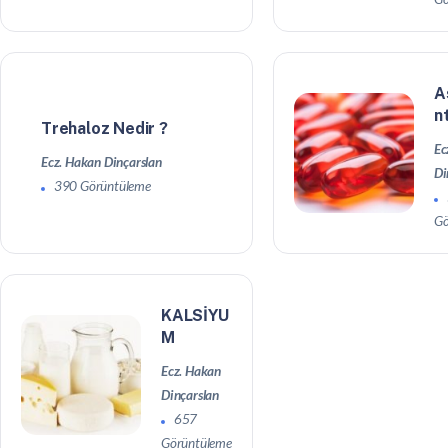
A
n
Trehaloz Nedir ?
Ec
Ecz. Hakan Dinçarslan
Di
390 Görüntüleme
Gö
KALSİYU
M
Ecz. Hakan
Dinçarslan
657
Görüntüleme