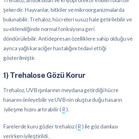
Trehaloz, antioksidan ve kriyoprotektif etkileri olan bir
şekerdir. Hayvanlar, bitkiler ve mikroorganizmalarda
bulunabilir. Trehaloz, hücreleri susuz hale getirilebilir ve
su eklendiğinde normal fonksiyona geri
döndürülebilir. Antidepresan özelliklere sahip olduğu ve
ayrıca yağlı karaciğer hastalığını tedavi ettiği
gösterilmiştir.
1) Trehalose Gözü Korur
Trehaloz, UVB ışınlarının meydana getirdiği hücre
hasarını önleyebilir ve UVB nin oluşturduğu hasarın
iyileşme hızını artırabilir (
R
).
Farelerde kuru gözler trehaloz (
R
) ile göz damlası
verirken iyileştirildi .