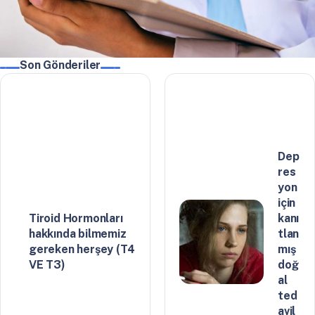
Son Gönderiler
Dep
res
yon
için
Tiroid Hormonları
kanı
hakkında bilmemiz
tlan
gereken herşey (T4
mış
VE T3)
doğ
al
ted
avil