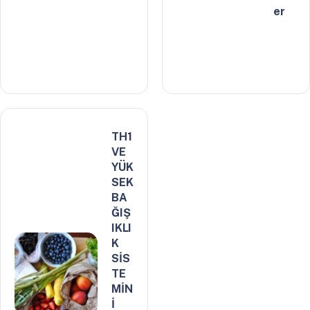
er
TH1
VE
YÜK
SEK
BA
ĞIŞ
IKLI
K
SİS
TE
MİN
İ