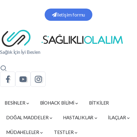
İletişim formu
Sağlık İçin İyi Beslen
BESİNLER
BİOHACK BİLİMİ
BİTKİLER
DOĞAL MADDELER
HASTALIKLAR
İLAÇLAR
MÜDAHELELER
TESTLER