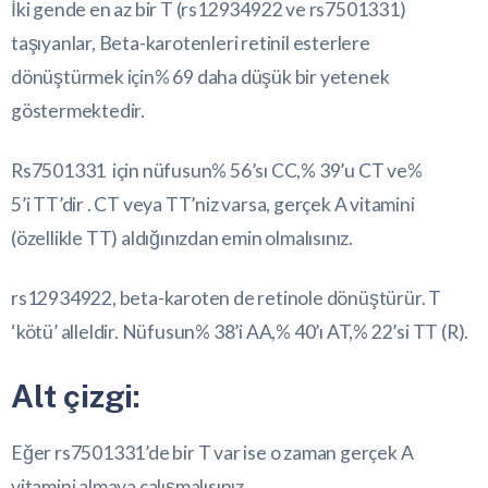
İki gende en az bir T (rs12934922 ve rs7501331)
taşıyanlar, Beta-karotenleri retinil esterlere
dönüştürmek için% 69 daha düşük bir yetenek
göstermektedir.
Rs7501331
için nüfusun% 56’sı CC,% 39’u CT ve%
5’i TT’dir . CT veya TT’niz varsa, gerçek A vitamini
(özellikle TT) aldığınızdan emin olmalısınız.
rs12934922, beta-karoten de retinole dönüştürür. T
‘kötü’ alleldir. Nüfusun% 38’i AA,% 40’ı AT,% 22’si TT (R).
Alt çizgi:
Eğer rs7501331’de bir T var ise o zaman gerçek A
vitamini almaya çalışmalısınız.