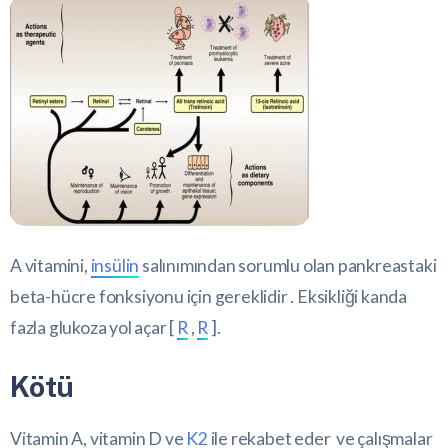
A vitamini,
insülin
salınımından sorumlu olan pankreastaki
beta-hücre fonksiyonu için gereklidir . Eksikliği kanda
fazla glukoza yol açar [
R
,
R
].
Kötü
Vitamin A, vitamin D ve
K2
ile rekabet eder ve çalışmalar