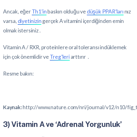
Ancak, eğer
Th1’in
baskın olduğu ve
düşük PPAR’ları
nız
varsa,
diyetinizin
gerçek A vitamini içerdiğinden emin
olmak istersiniz .
Vitamin A / RXR, proteinlere oral toleransı indüklemek
için çok önemlidir ve
Treg’leri
arttırır .
Resme bakın:
Kaynak:
http://www.nature.com/nri/journal/v12/n10/fig_
3) Vitamin A ve ‘Adrenal Yorgunluk’