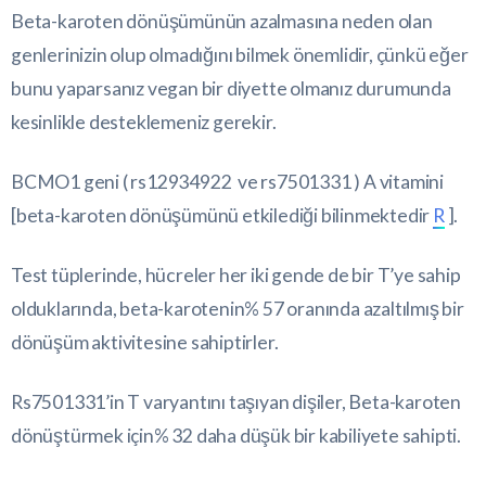
Beta-karoten dönüşümünün azalmasına neden olan
genlerinizin olup olmadığını bilmek önemlidir, çünkü eğer
bunu yaparsanız vegan bir diyette olmanız durumunda
kesinlikle desteklemeniz gerekir.
BCMO1 geni ( rs12934922 ve rs7501331 ) A vitamini
[beta-karoten dönüşümünü etkilediği bilinmektedir
R
].
Test tüplerinde, hücreler her iki gende de bir T’ye sahip
olduklarında, beta-karotenin% 57 oranında azaltılmış bir
dönüşüm aktivitesine sahiptirler.
Rs7501331’in T varyantını taşıyan dişiler, Beta-karoten
dönüştürmek için% 32 daha düşük bir kabiliyete sahipti.