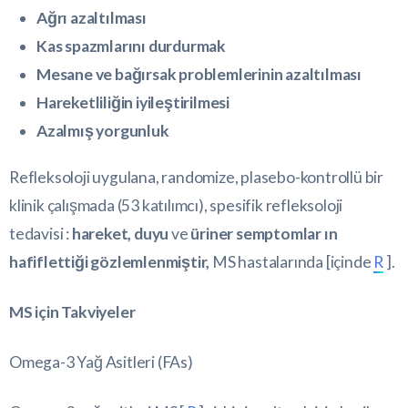
Ağrı azaltılması
Kas spazmlarını durdurmak
Mesane ve bağırsak problemlerinin azaltılması
Hareketliliğin iyileştirilmesi
Azalmış yorgunluk
Refleksoloji uygulana, randomize, plasebo-kontrollü bir
klinik çalışmada (53 katılımcı), spesifik refleksoloji
tedavisi :
hareket, duyu
ve
üriner semptomlar ın
hafiflettiği gözlemlenmiştir,
MS hastalarında [içinde
R
].
MS için Takviyeler
Omega-3 Yağ Asitleri (FAs)