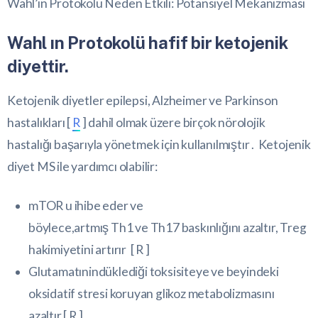
Wahl’ın Protokolü Neden Etkili: Potansiyel Mekanizması
Wahl ın Protokolü hafif bir ketojenik
diyettir.
Ketojenik diyetler epilepsi, Alzheimer ve Parkinson
hastalıkları [
R
] dahil olmak üzere birçok nörolojik
hastalığı başarıyla yönetmek için kullanılmıştır . Ketojenik
diyet MS ile yardımcı olabilir:
mTOR
u ihibe eder ve
böylece,artmış
Th1
ve
Th17
baskınlığını azaltır,
Treg
hakimiyetini artırır [
R
]
Glutamatın
indüklediği toksisiteye ve beyindeki
oksidatif stresi koruyan glikoz metabolizmasını
azaltır [
R
]