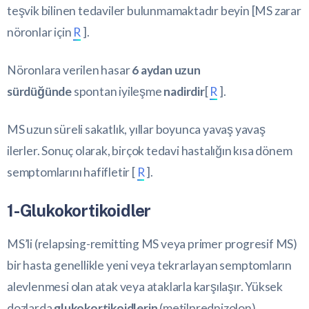
teşvik bilinen tedaviler bulunmamaktadır beyin [MS zarar
nöronlar için
R
].
Nöronlara verilen hasar
6 aydan uzun
sürdüğünde
spontan iyileşme
nadirdir
[
R
].
MS uzun süreli sakatlık, yıllar boyunca yavaş yavaş
ilerler. Sonuç olarak, birçok tedavi hastalığın kısa dönem
semptomlarını hafifletir [
R
].
1-Glukokortikoidler
MS’li (relapsing-remitting MS veya primer progresif MS) ​​
bir hasta genellikle yeni veya tekrarlayan semptomların
alevlenmesi olan atak veya ataklarla karşılaşır. Yüksek
dozlarda
glukokortikoidlerin
(metilprednizolon)