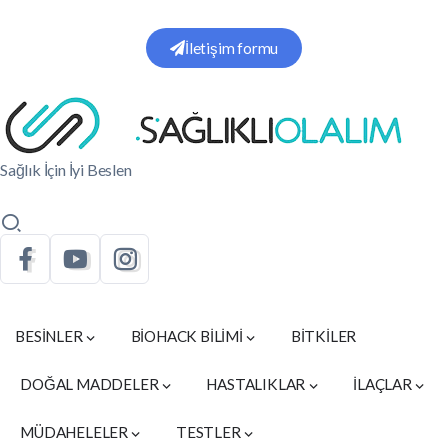
İletişim formu
Sağlık İçin İyi Beslen
BESİNLER
BİOHACK BİLİMİ
BİTKİLER
DOĞAL MADDELER
HASTALIKLAR
İLAÇLAR
MÜDAHELELER
TESTLER