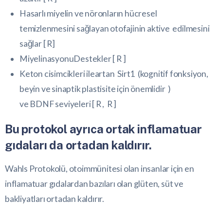
Hasarlı miyelin ve nöronların hücresel
temizlenmesini sağlayan
otofajinin
aktive edilmesini
sağlar [
R
]
Miyelinasyonu
Destekler [
R
]
Keton cisimcikleri ile
artan
Sirt1
(kognitif fonksiyon,
beyin ve
sinaptik plastisite
için önemlidir )
ve
BDNF
seviyeleri [
R
,
R
]
Bu protokol ayrıca ortak inflamatuar
gıdaları da ortadan kaldırır.
Wahls Protokolü, otoimmünitesi olan insanlar için en
inflamatuar gıdalardan bazıları olan glüten, süt ve
bakliyatları ortadan kaldırır.