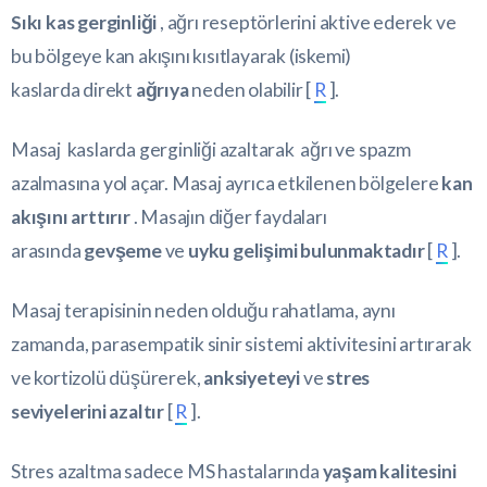
Sıkı kas gerginliği
, ağrı reseptörlerini aktive ederek ve
bu bölgeye kan akışını kısıtlayarak (iskemi)
kaslarda direkt
ağrıya
neden olabilir [
R
].
Masaj kaslarda gerginliği azaltarak ağrı ve spazm
azalmasına yol açar. Masaj ayrıca etkilenen bölgelere
kan
akışını arttırır
. Masajın diğer faydaları
arasında
gevşeme
ve
uyku gelişimi bulunmaktadır
[
R
].
Masaj terapisinin neden olduğu rahatlama, aynı
zamanda, parasempatik sinir sistemi aktivitesini artırarak
ve kortizolü düşürerek,
anksiyeteyi
ve
stres
seviyelerini azaltır
[
R
].
Stres azaltma sadece MS hastalarında
yaşam kalitesini