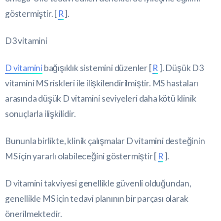
göstermiştir. [
R
].
D3 vitamini
D vitamini
bağışıklık sistemini düzenler [
R
]. Düşük D3
vitamini MS riskleri ile ilişkilendirilmiştir. MS hastaları
arasında düşük D vitamini seviyeleri daha kötü klinik
sonuçlarla ilişkilidir.
Bununla birlikte, klinik çalışmalar D vitamini desteğinin
MS için yararlı olabileceğini göstermiştir [
R
].
D vitamini takviyesi genellikle güvenli olduğundan,
genellikle MS için tedavi planının bir parçası olarak
önerilmektedir.