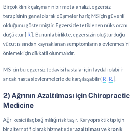
Birçok klinik çalışmanın bir meta-analizi, egzersiz
terapisinin genel olarak düşmeler hariç MS için güvenli
olduğunu göstermiştir. Egzersizle tetiklenen nüks oranı
düşüktür [
R
]. Bununla birlikte, egzersizin oluşturduğu
vücut ısısından kaynaklanan semptomların alevlenmesini
önlemek için dikkatli olunmalıdır.
MS için bu egzersiz tedavisi hastalar için faydalı olabilir
ancak hasta alevlenmelerle de karşılaşabilir(
R
,
R,
].
2) Ağrının Azaltılması için Chiropractic
Medicine
Ağrı kesici ilaç bağımlılığı risk taşır. Karyopraktik tıp için
bir alternatif olarak hizmet eder
azaltılması
ve
kronik