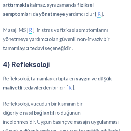
arttırmakla
kalmaz, aynı zamanda
fiziksel
semptomları
da
yönetmeye
yardımcı olur [
R
].
Masaj, MS [
R
] ‘in stres ve fiziksel semptomlarını
yönetmeye yardımcı olan güvenli, non-invaziv bir
tamamlayıcı tedavi seçeneğidir .
4) Refleksoloji
Refleksoloji, tamamlayıcı tıpta en
yaygın
ve
düşük
maliyetli
tedavilerden biridir [
R
].
Refleksoloji, vücudun bir kısmının bir
diğeriyle nasıl
bağlantılı
olduğunun
incelenmesidir. Uygun basınç ve masajın uygulanması
vücudun diğer kısımlarını uyarır ve terapötik etkilerini