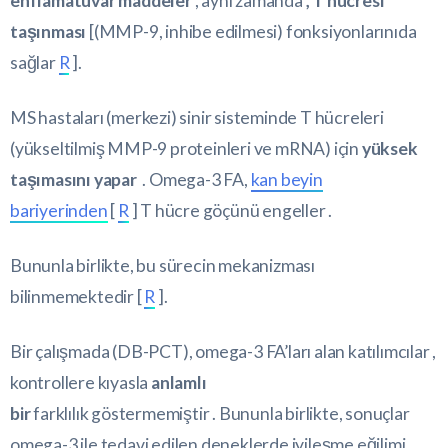
enflamatuvar maddeler
, aynı zamanda
, T hücresi
taşınması
[(MMP-9, inhibe edilmesi) fonksiyonlarınıda
sağlar
R
].
MS hastaları (merkezi) sinir sisteminde T hücreleri
(yükseltilmiş MMP-9 proteinleri ve mRNA) için
yüksek
taşımasını yapar
. Omega-3 FA,
kan beyin
bariyerinden
[
R
] T hücre göçünü engeller .
Bununla birlikte, bu sürecin mekanizması
bilinmemektedir [
R
].
Bir çalışmada (DB-PCT), omega-3 FA’ları alan katılımcılar ,
kontrollere kıyasla
anlamlı
bir
farklılık göstermemiştir . Bununla birlikte, sonuçlar
omega-3 ile tedavi edilen deneklerde iyileşme eğilimi