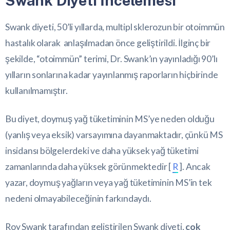
Swank Diyeti İncelemesi
Swank diyeti, 50’li yıllarda, multipl sklerozun bir otoimmün
hastalık olarak anlaşılmadan önce geliştirildi. İlginç bir
şekilde, “otoimmün” terimi, Dr. Swank’ın yayınladığı 90’lı
yılların sonlarına kadar yayınlanmış raporların hiçbirinde
kullanılmamıştır.
Bu diyet, doymuş yağ tüketiminin MS’ye neden olduğu
(yanlış veya eksik) varsayımına dayanmaktadır, çünkü MS
insidansı bölgelerdeki ve daha yüksek yağ tüketimi
zamanlarında daha yüksek görünmektedir [
R
]. Ancak
yazar, doymuş yağların veya yağ tüketiminin MS’in tek
nedeni olmayabileceğinin farkındaydı.
Roy Swank tarafından geliştirilen Swank diyeti,
çok