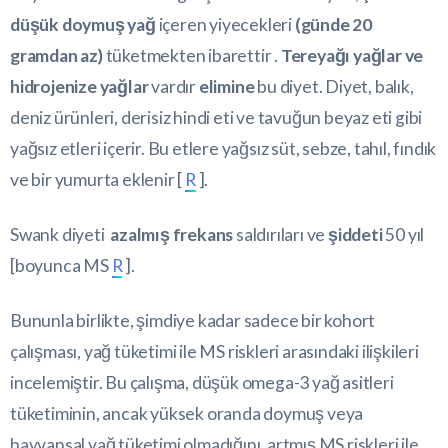
düşük doymuş yağ
içeren yiyecekleri
(günde 20
gramdan az)
tüketmekten ibarettir .
Tereyağı yağlar ve
hidrojenize yağlar
vardır
elimine
bu diyet. Diyet, balık,
deniz ürünleri, derisiz hindi eti ve tavuğun beyaz eti gibi
yağsız etleri içerir. Bu etlere yağsız süt, sebze, tahıl, fındık
ve bir yumurta eklenir [
R
].
Swank diyeti
azalmış frekans
saldırıları ve
şiddeti
50 yıl
[boyunca MS
R
].
Bununla birlikte, şimdiye kadar sadece bir kohort
çalışması, yağ tüketimi ile MS riskleri arasındaki ilişkileri
incelemiştir. Bu çalışma, düşük omega-3 yağ asitleri
tüketiminin, ancak yüksek oranda doymuş veya
hayvansal yağ tüketimi olmadığını, artmış MS riskleri ile