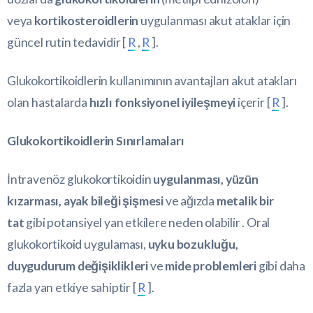
veya
kortikosteroidlerin
uygulanması akut ataklar için
güncel rutin tedavidir [
R
,
R
].
Glukokortikoidlerin kullanımının avantajları akut atakları
olan hastalarda
hızlı fonksiyonel iyileşmeyi
içerir [
R
].
Glukokortikoidlerin Sınırlamaları
İntravenöz glukokortikoidin
uygulanması, yüzün
kızarması, ayak bileği şişmesi
ve ağızda
metalik bir
tat
gibi potansiyel yan etkilere neden olabilir . Oral
glukokortikoid uygulaması,
uyku bozukluğu,
duygudurum değişiklikleri
ve
mide problemleri
gibi daha
fazla yan etkiye sahiptir [
R
].