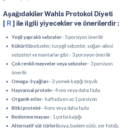
Aşağıdakiler Wahls Protokol Diyeti
[
R
] ile ilgili yiyecekler ve önerilerdir :
Yeşil yapraklı sebzeler
– 3 porsiyon önerilir
Kükürtlü
sebzeler, turpgil sebzeler, soğan-ailesi
sebzeleri ve mantarlar gibi – 3 porsiyon önerilir
Çok renkli meyveler veya sebzeler
– 3 porsiyon
önerilir
Omega-3 yağları
– 2 yemek kaşığı teşvik
Hayvansal protein
– 4 ons veya daha fazla
Organik etler
– haftada en az 1 porsiyon
Bitki proteini
– 4 ons veya daha fazla
Beslenme mayası
– 1 çorba kaşığı
Alternatif süt türleri
(soya, badem sütü, yer fıstığı,