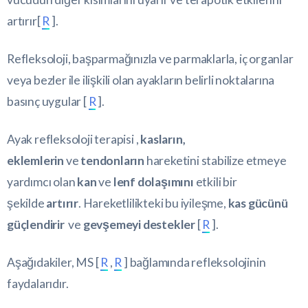
artırır[
R
].
Refleksoloji, başparmağınızla ve parmaklarla, iç organlar
veya bezler ile ilişkili olan ayakların belirli noktalarına
basınç uygular [
R
].
Ayak refleksoloji terapisi ,
kasların,
eklemlerin
ve
tendonların
hareketini stabilize etmeye
yardımcı olan
kan
ve
lenf dolaşımını
etkili bir
şekilde
artırır
. Hareketlilikteki bu iyileşme,
kas gücünü
güçlendirir
ve
gevşemeyi destekler
[
R
].
Aşağıdakiler, MS [
R
,
R
] bağlamında refleksolojinin
faydalarıdır.