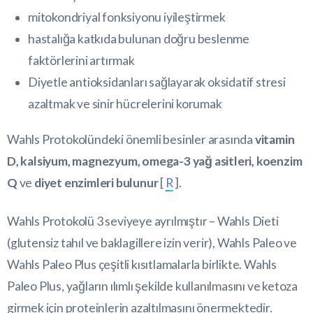
mitokondriyal fonksiyonu iyileştirmek
hastalığa katkıda bulunan doğru beslenme
faktörlerini artırmak
Diyetle antioksidanları sağlayarak oksidatif stresi
azaltmak ve sinir hücrelerini korumak
Wahls Protokolündeki önemli besinler arasında
vitamin
D, kalsiyum, magnezyum, omega-3 yağ asitleri, koenzim
Q
ve
diyet enzimleri bulunur
[
R
].
Wahls Protokolü 3 seviyeye ayrılmıştır – Wahls Dieti
(glutensiz tahıl ve baklagillere izin verir), Wahls Paleo ve
Wahls Paleo Plus çeşitli kısıtlamalarla birlikte. Wahls
Paleo Plus, yağların ılımlı şekilde kullanılmasını ve ketoza
girmek için proteinlerin azaltılmasını önermektedir.