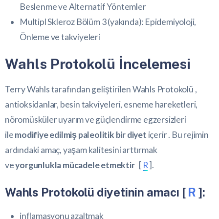
Beslenme ve Alternatif Yöntemler
Multipl Skleroz Bölüm 3 (yakında): Epidemiyoloji,
Önleme ve takviyeleri
Wahls Protokolü İncelemesi
Terry Wahls tarafından geliştirilen Wahls Protokolü ,
antioksidanlar, besin takviyeleri, esneme hareketleri,
nöromüsküler uyarım ve güçlendirme egzersizleri
ile
modifiye edilmiş paleolitik bir diyet
içerir . Bu rejimin
ardındaki amaç, yaşam kalitesini arttırmak
ve
yorgunlukla mücadele etmektir
[
R
].
Wahls Protokolü diyetinin amacı [
R
]:
inflamasyonu azaltmak