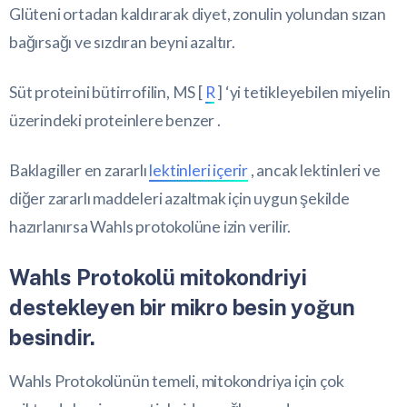
Glüteni ortadan kaldırarak diyet, zonulin yolundan sızan
bağırsağı ve sızdıran beyni azaltır.
Süt proteini bütirrofilin, MS [
R
] ‘yi tetikleyebilen miyelin
üzerindeki proteinlere benzer .
Baklagiller en zararlı
lektinleri içerir
, ancak lektinleri ve
diğer zararlı maddeleri azaltmak için uygun şekilde
hazırlanırsa Wahls protokolüne izin verilir.
Wahls Protokolü mitokondriyi
destekleyen bir mikro besin yoğun
besindir.
Wahls Protokolünün temeli, mitokondriya için çok