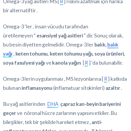
Omega-3 yağ asitleri MS [
R
] riskini azaltmak için harika
bir alternatiftir .
Omega-3 ‘ler , insan vücudu tarafından
üretilemeyen “
esansiyel yağ asitleri
” dir. Sonuç olarak,
bu besin diyetten gelmelidir. Omega-3 ler
balık,
balık
yağı
,
keten tohumu, keten tohumu yağı, soya ürünleri,
soya fasulyesi yağı
ve
kanola yağın
[
R
] ‘da bulunabilir.
Omega-3 lerin uygulanması , MS lezyonlarına [
R
] katkıda
bulunan
inflamasyonu
(inflamatuar sitokinleri)
azaltır
.
Bu yağ asitlerinden
DHA
çapraz kan-beyin bariyerini
geçer
ve nöronal hücre zarlarının yapısını etkiler. Bu
bileşikler, tek bir şekilde hareket etmez
, anti-