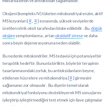
miktarda besin ve antioksidan sağlamasıdır.
Oksijeni (kompleks IV) tüketen mitokondriyal enzim, aktif
MS lezyonları [
R
,
R
] esnasında, yüksek seviyelerde
üretilen nitrik oksit tarafından bloke edilebilir . Bu,
düşük
oksijen
semptomlarına , artan
oksidatif strese
ve daha
sonra beyin dejenerasyonuna neden olabilir.
Bu nedenle mitokondriler, MS tedavisi için potansiyel bir
terapötik hedeftir. Bununla birlikte, böyle bir terapinin
tasarlanmasındaki zorluk, bu antioksidanların beyne,
etkilenen hücrelere ve mitokondriya [
R
] girmesini
sağlamanın zor olmasıdır . Bu diyetin temel olarak
mitokondriyal fonksiyonu destekleyerek MS sonuçlarını
iyileştirip iyileştirmediğini test etmek için ilave çalışmalar