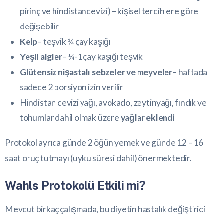
pirinç ve hindistancevizi) – kişisel tercihlere göre
değişebilir
Kelp
– teşvik ¼ çay kaşığı
Yeşil algler
– ¼-1 çay kaşığı teşvik
Glütensiz nişastalı sebzeler ve meyveler
– haftada
sadece 2 porsiyon izin verilir
Hindistan cevizi yağı, avokado, zeytinyağı, fındık ve
tohumlar dahil olmak üzere
yağlar eklendi
Protokol ayrıca günde 2 öğün yemek ve günde 12 – 16
saat oruç tutmayı (uyku süresi dahil) önermektedir.
Wahls Protokolü Etkili mi?
Mevcut birkaç çalışmada, bu diyetin hastalık değiştirici