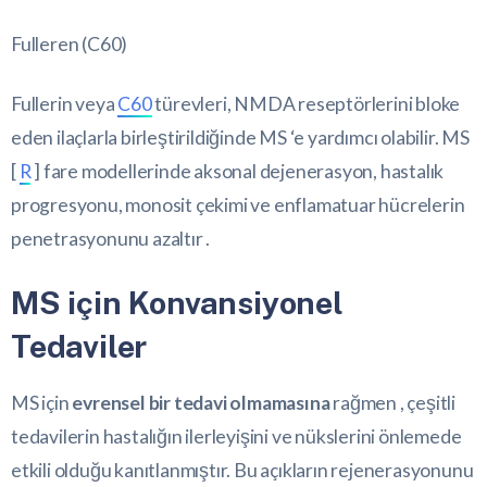
Fulleren (C60)
Fullerin veya
C60
türevleri, NMDA reseptörlerini bloke
eden ilaçlarla birleştirildiğinde MS ‘e yardımcı olabilir. MS
[
R
] fare modellerinde aksonal dejenerasyon, hastalık
progresyonu, monosit çekimi ve enflamatuar hücrelerin
penetrasyonunu azaltır .
MS için Konvansiyonel
Tedaviler
MS için
evrensel bir tedavi olmamasına
rağmen , çeşitli
tedavilerin hastalığın ilerleyişini ve nükslerini önlemede
etkili olduğu kanıtlanmıştır. Bu açıkların rejenerasyonunu