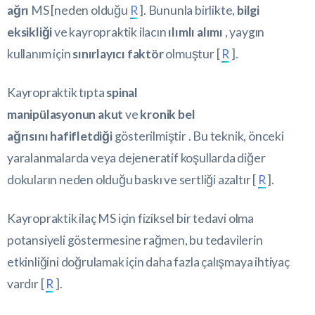
ağrı
MS [neden olduğu
R
]. Bununla birlikte,
bilgi
eksikliği
ve kayropraktik ilacın
ılımlı alımı
, yaygın
kullanım için
sınırlayıcı faktör
olmuştur [
R
].
Kayropraktik tıpta
spinal
manipülasyonun akut
ve
kronik bel
ağrısını hafifletdiği
gösterilmiştir . Bu teknik, önceki
yaralanmalarda veya dejeneratif koşullarda diğer
dokuların neden olduğu baskı ve sertliği azaltır [
R
].
Kayropraktik ilaç MS için fiziksel bir tedavi olma
potansiyeli göstermesine rağmen, bu tedavilerin
etkinliğini doğrulamak için daha fazla çalışmaya ihtiyaç
vardır [
R
].