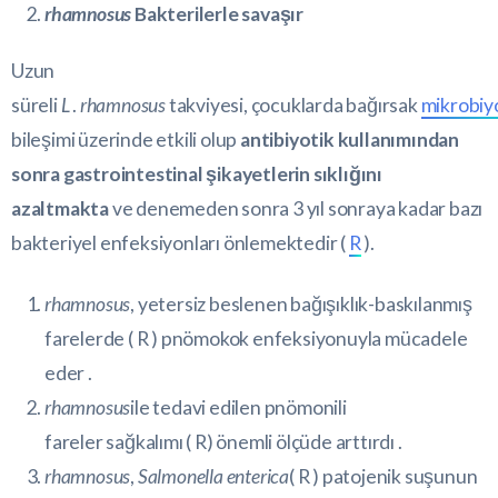
rhamnosus
Bakterilerle savaşır
Uzun
süreli
L
.
rhamnosus
takviyesi, çocuklarda bağırsak
mikrobiy
bileşimi üzerinde etkili olup
antibiyotik kullanımından
sonra gastrointestinal şikayetlerin sıklığını
azaltmakta
ve denemeden sonra 3 yıl sonraya kadar bazı
bakteriyel enfeksiyonları önlemektedir (
R
).
rhamnosus
, yetersiz beslenen bağışıklık-baskılanmış
farelerde (
R
) pnömokok enfeksiyonuyla mücadele
eder .
rhamnosus
ile tedavi edilen pnömonili
fareler sağkalımı (
R
) önemli ölçüde arttırdı .
rhamnosus
,
Salmonella enterica
(
R
) patojenik suşunun