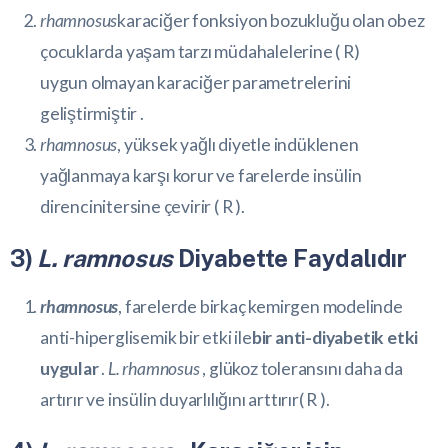
rhamnosus
karaciğer fonksiyon bozukluğu olan obez
çocuklarda yaşam tarzı müdahalelerine (
R
)
uygun olmayan karaciğer parametrelerini
geliştirmiştir .
rhamnosus
, yüksek yağlı diyetle indüklenen
yağlanmaya karşı korur ve farelerde
insülin
direncini
tersine çevirir (
R
).
3)
L. ramnosus
Diyabette Faydalıdır
rhamnosus
, farelerde birkaç kemirgen modelinde
anti-hiperglisemik bir etki ile
bir anti-diyabetik etki
uygular
.
L. rhamnosus
, glükoz toleransını daha da
artırır ve
insülin duyarlılığını
arttırır(
R
).