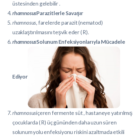
üstesinden gelebilir .
rhamnosus
Parazitlerle Savaşır
rhamnosus
, farelerde parazit (nematod)
uzaklaştırılmasını teşvik eder (
R
).
rhamnosus
Solunum Enfeksiyonlarıyla Mücadele
Ediyor
rhamnosus
içeren fermente süt , hastaneye yatırılmış
çocuklarda (
R
) üç gününden daha uzun süren
solunum yolu enfeksiyonu riskini azaltmada etkili