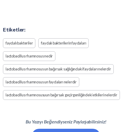
Etiketler:
faydalı bakteriler
faydalı bakterilerin faydaları
lactobacillus rhamnosus nedir
lactobacillus rhamnosus un bağırsak sağlığındaki faydaları nelerdir
lactobacillus rhamnosus un faydaları nelerdir
lactobacillus rhamnosusuun bağırsak geçirgenliğindeki etkileri nelerdir
Bu Yazıyı Beğendiyseniz Paylaşabilirsiniz!