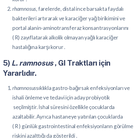
rhamnosus
, farelerde, distal ince barsakta faydalı
bakterileri artırarak ve karaciğer yağ birikimini ve
portal alanin-aminotransferaz konsantrasyonlarını
(
R
) zayıflatarak alkolik olmayan yağlı karaciğer
hastalığına karşı korur .
5)
L. ramnosus
, GI Traktları için
Yararlıdır.
rhamnosus
sıklıkla gastro-bağırsak enfeksiyonları ve
ishali önleme ve tedavi için aday probiyotik
seçilmiştir. İshal süresini özellikle çocuklarda
azaltabilir. Ayrıca hastaneye yatırılan çocuklarda
(
R
) günlük gastrointestinal enfeksiyonların görülme
riskini azalttığı da gösterildi .