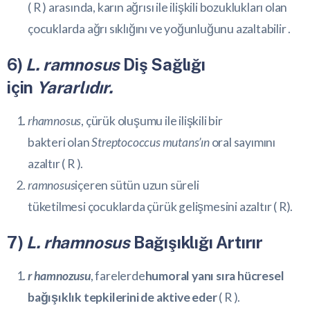
(
R
) arasında, karın ağrısı ile ilişkili bozuklukları olan
çocuklarda ağrı sıklığını ve yoğunluğunu azaltabilir .
6)
L. ramnosus
Diş Sağlığı
için
Yararlıdır.
rhamnosus
, çürük oluşumu ile ilişkili bir
bakteri olan
Streptococcus mutans’ın
oral sayımını
azaltır (
R
).
ramnosus
içeren sütün uzun süreli
tüketilmesi çocuklarda çürük gelişmesini azaltır (
R
).
7)
L. rhamnosus
Bağışıklığı Artırır
r hamnozusu
, farelerde
humoral yanı sıra hücresel
bağışıklık tepkilerini de aktive eder
(
R
).