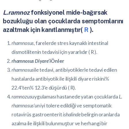
L.ramnoz
fonksiyonel mide-bağırsak
bozukluğu olan çocuklarda semptomlarını
azaltmak için kanıtlanmıştır(
R
).
rhamnosus
, farelerde stres kaynaklı intestinal
dismotilitenin tedavisi için yararlıdır (
R
).
rhamnosus Diyare’i
Önler
rhamnosus
ile tedavi, antibiyotiklerle tedavi edilen
hastalarda antibiyotik ile ilişkili diyare riskini%
22.4’ten% 12.3’e düşürdü (
R
).
ramnozus
uygulaması hastanede yatan çocuklarda
L.
rhamnosus’un
iyi tolere edildiği ve semptomatik
rotavirüs gastroenterit
ishalinde
belirgin oranlarda
azalma ile ilişkili bulunmuştur ve herhangi bir