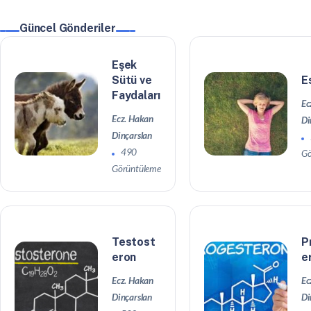
Güncel Gönderiler
Eşek
Sütü ve
E
Faydaları
Ec
Ecz. Hakan
Di
Dinçarslan
490
Gö
Görüntüleme
Testost
P
eron
e
Ecz. Hakan
Ec
Dinçarslan
Di