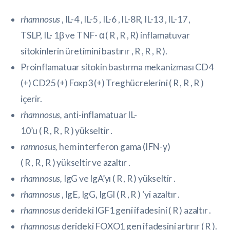
rhamnosus
, IL-4 , IL-5 ,
IL-6
, IL-8R, IL-13 ,
IL-17
,
TSLP,
IL-
1β
ve
TNF-
α (
R
,
R
,
R)
inflamatuvar
sitokinlerin üretimini bastırır ,
R
,
R
,
R
).
Proinflamatuar sitokin bastırma mekanizması CD4
(+) CD25 (+) Foxp3 (+)
Treg
hücrelerini (
R
,
R
,
R
)
içerir.
rhamnosus,
anti-inflamatuar
IL-
10’u
(
R
,
R
,
R
) yükseltir .
ramnosus,
hem interferon gama (IFN-γ)
(
R
,
R
,
R
) yükseltir ve azaltır .
rhamnosus,
IgG ve IgA’yı ​​(
R
,
R
) yükseltir .
rhamnosus
, IgE, IgG, IgGl (
R
,
R
) ‘yi azaltır .
rhamnosus
derideki IGF1 geni ifadesini (
R
) azaltır .
rhamnosus
derideki FOXO1 gen ifadesini artırır (
R
).