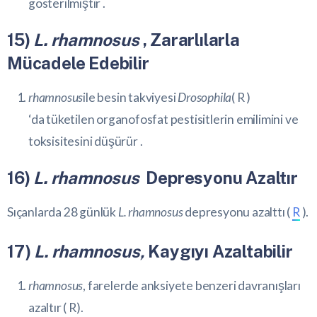
gösterilmiştir .
15)
L. rhamnosus
, Zararlılarla
Mücadele Edebilir
rhamnosus
ile besin takviyesi
Drosophila
(
R
)
‘da tüketilen organofosfat pestisitlerin emilimini ve
toksisitesini düşürür .
16)
L. rhamnosus
Depresyonu Azaltır
Sıçanlarda 28 günlük
L. rhamnosus
depresyonu azalttı (
R
).
17)
L. rhamnosus,
Kaygıyı Azaltabilir
rhamnosus
, farelerde anksiyete benzeri davranışları
azaltır (
R
).