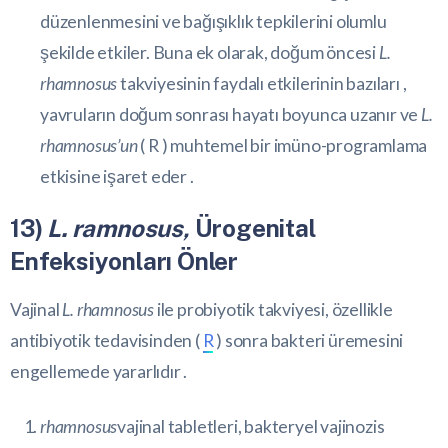
düzenlenmesini ve bağışıklık tepkilerini olumlu
şekilde etkiler. Buna ek olarak, doğum öncesi
L.
rhamnosus
takviyesinin faydalı etkilerinin bazıları ,
yavruların doğum sonrası hayatı boyunca uzanır ve
L.
rhamnosus’un
(
R
) muhtemel bir imüno-programlama
etkisine işaret eder .
13)
L. ramnosus,
Ürogenital
Enfeksiyonları Önler
Vajinal
L. rhamnosus
ile probiyotik takviyesi, özellikle
antibiyotik tedavisinden (
R
) sonra bakteri üremesini
engellemede yararlıdır .
rhamnosus
vajinal tabletleri, bakteryel vajinozis