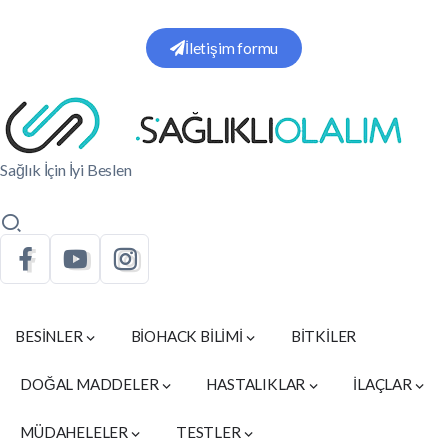
İletişim formu
Sağlık İçin İyi Beslen
BESİNLER
BİOHACK BİLİMİ
BİTKİLER
DOĞAL MADDELER
HASTALIKLAR
İLAÇLAR
MÜDAHELELER
TESTLER