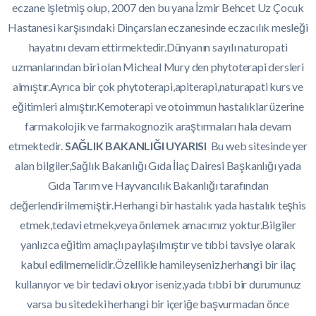
eczane işletmiş olup, 2007 den bu yana İzmir Behcet Uz Çocuk
Hastanesi karşısındaki Dinçarslan eczanesinde eczacılık mesleği
hayatını devam ettirmektedir.Dünyanın sayılı naturopati
uzmanlarından biri olan Micheal Mury den phytoterapi dersleri
almıştır.Ayrıca bir çok phytoterapi,apiterapi,naturapati kurs ve
eğitimleri almıştır.Kemoterapi ve otoimmun hastalıklar üzerine
farmakolojik ve farmakognozik araştırmaları hala devam
etmektedir.
SAĞLIK BAKANLIĞI UYARISI
Bu web sitesinde yer
alan bilgiler,Sağlık Bakanlığı Gıda İlaç Dairesi Başkanlığı yada
Gıda Tarım ve Hayvancılık Bakanlığı tarafından
değerlendirilmemiştir.Herhangi bir hastalık yada hastalık teşhis
etmek,tedavi etmek,veya önlemek amacımız yoktur.Bilgiler
yanlızca eğitim amaçlı paylaşılmıştır ve tıbbi tavsiye olarak
kabul edilmemelidir.Özellikle hamileyseniz,herhangi bir ilaç
kullanıyor ve bir tedavi oluyor iseniz,yada tıbbi bir durumunuz
varsa bu sitedeki herhangi bir içeriğe başvurmadan önce