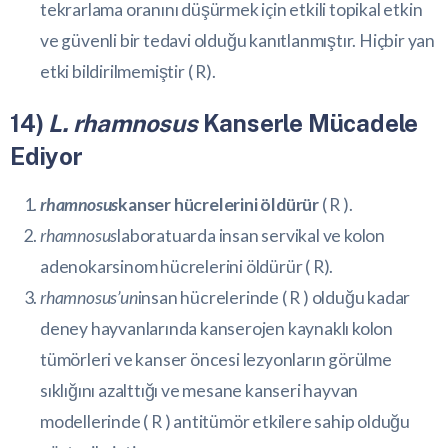
tekrarlama oranını düşürmek için etkili topikal etkin
ve güvenli bir tedavi olduğu kanıtlanmıştır. Hiçbir yan
etki bildirilmemiştir (
R
).
14)
L. rhamnosus
Kanserle Mücadele
Ediyor
rhamnosus
kanser hücrelerini öldürür
(
R
).
rhamnosus
laboratuarda insan servikal ve kolon
adenokarsinom hücrelerini öldürür (
R
).
rhamnosus’un
insan hücrelerinde (
R
) olduğu kadar
deney hayvanlarında kanserojen kaynaklı kolon
tümörleri ve kanser öncesi lezyonların görülme
sıklığını azalttığı ve mesane kanseri hayvan
modellerinde (
R
) antitümör etkilere sahip olduğu