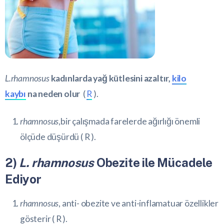
L.rhamnosus
kadınlarda yağ kütlesini azaltır,
kilo
kaybı
na neden olur
(
R
).
rhamnosus
,bir çalışmada farelerde
ağırlığı
önemli
ölçüde düşürdü (
R
).
2)
L. rhamnosus
Obezite ile Mücadele
Ediyor
rhamnosus
, anti-
obezite
ve anti-inflamatuar özellikler
gösterir (
R
).