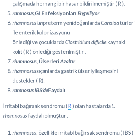
çalışmada herhangi bir hasar bildirilmemiştir (
R
).
ramnosus,
GI Enfeksiyonları
Engelliyor
rhamnosus’un
preterm yenidoğanlarda
Candida
türleri
ile enterik kolonizasyonu
önlediği ve çocuklarda
Clostridium difficile
kaynaklı
kolit (
R
) önlediği gösterilmiştir .
rhamnosus
, Ülserleri
Azaltır
rhamnosus
sıçanlarda gastrik ülser iyileşmesini
destekler (
R
).
ramnosus IBS’de
Faydalı
İrritabl bağırsak sendromu (
R
) olan hastalarda
L.
rhamnosus
faydalı olmuştur .
rhamnosus
, özellikle irritabl bağırsak sendromu (
IBS
)