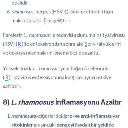
etkilidir .
rhamnosus
, herpes (HSV-1) elimine etme (
R
) için
makrofaj canlılığını geliştirir .
Farelerin
L. rhamnosus
ile tedavisi solunum sinsityal virüsü
(RSV) (
R
) ile enfeksiyondan sonra akciğer viral yüklerini
ve doku yaralanmalarını önemli ölçüde azalttı .
Yüksek dozda
L. rhamnosus
yenidoğan farelerinde
(
R
) rotavirüs enfeksiyonuna karşı koruyucu etkiye
sahiptir .
8)
L. rhamnosus
İnflamasyonu Azaltır
rhamnosus
akciğerlerdeki
pro-ve anti-inflamatuvar
sitokinler
arasındaki
dengeyi faydalı bir şekilde