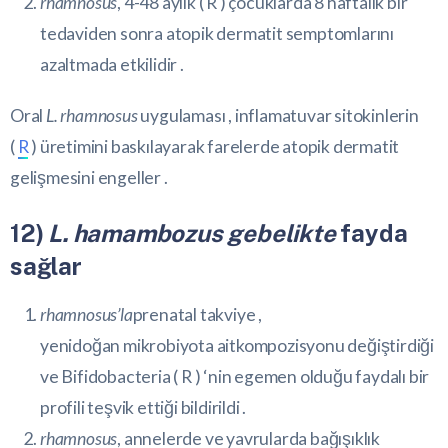
rhamnosus
, 4-48 aylık (
R
) çocuklarda 8 haftalık bir
tedaviden sonra atopik dermatit semptomlarını
azaltmada etkilidir .
Oral
L. rhamnosus
uygulaması , inflamatuvar sitokinlerin
(
R
) üretimini baskılayarak farelerde atopik dermatit
gelişmesini engeller .
12)
L. hamambozus gebelikte
fayda
sağlar
rhamnosus’la
prenatal takviye ,
yenidoğan
mikrobiyota ait
kompozisyonu değiştirdiği
ve Bifidobacteria (
R
) ‘nin egemen olduğu faydalı bir
profili teşvik ettiği bildirildi .
rhamnosus
, annelerde ve yavrularda bağışıklık