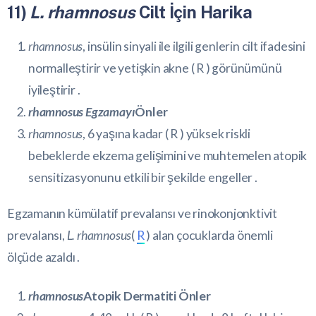
11)
L. rhamnosus
Cilt İçin Harika
rhamnosus
,
insülin
sinyali ile ilgili genlerin cilt ifadesini
normalleştirir ve yetişkin akne (
R
) görünümünü
iyileştirir .
rhamnosus Egzamayı
Önler
rhamnosus
, 6 yaşına kadar (
R
) yüksek riskli
bebeklerde ekzema gelişimini ve muhtemelen atopik
sensitizasyonunu etkili bir şekilde engeller .
Egzamanın kümülatif prevalansı ve rinokonjonktivit
prevalansı,
L. rhamnosus
(
R
) alan çocuklarda önemli
ölçüde azaldı .
rhamnosus
Atopik Dermatiti Önler