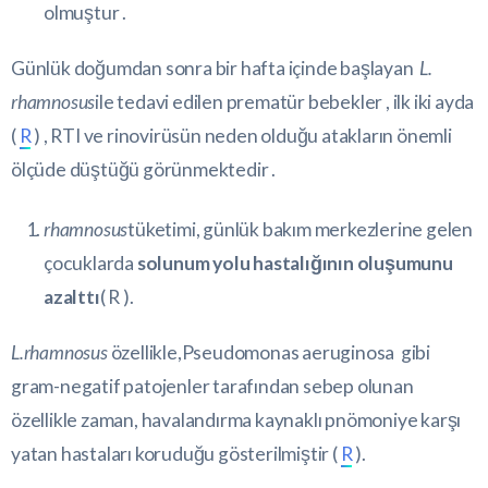
olmuştur .
Günlük doğumdan sonra bir hafta içinde başlayan
L.
rhamnosus
ile tedavi edilen prematür bebekler , ilk iki ayda
(
R
) , RTI ve rinovirüsün neden olduğu atakların önemli
ölçüde düştüğü görünmektedir .
rhamnosus
tüketimi, günlük bakım merkezlerine gelen
çocuklarda
solunum yolu hastalığının oluşumunu
azalttı
(
R
).
L.rhamnosus
özellikle,Pseudomonas aeruginosa gibi
gram-negatif patojenler tarafından sebep olunan
özellikle zaman, havalandırma kaynaklı pnömoniye karşı
yatan hastaları koruduğu gösterilmiştir (
R
).