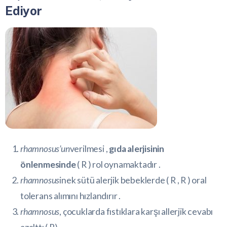
Ediyor
rhamnosus’un
verilmesi ,
gıda alerjisinin
önlenmesinde
(
R
) rol oynamaktadır .
rhamnosus
inek sütü alerjik bebeklerde (
R
,
R
) oral
tolerans alımını hızlandırır .
rhamnosus
, çocuklarda fıstıklara karşı allerjik cevabı