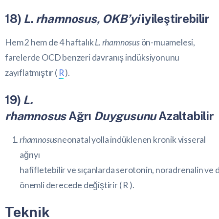
18)
L. rhamnosus, OKB’yi
iyileştirebilir
Hem 2 hem de 4 haftalık
L. rhamnosus
ön-muamelesi,
farelerde OCD benzeri davranış indüksiyonunu
zayıflatmıştır (
R
).
19)
L.
rhamnosus
Ağrı
Duygusunu
Azaltabilir
rhamnosus
neonatal yolla indüklenen kronik visseral
ağrıyı
hafifletebilir ve sıçanlarda
serotonin
,
noradrenalin
ve
önemli derecede değiştirir (
R
).
Teknik