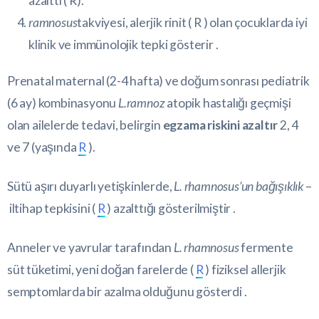
azalttı (
R
).
ramnosus
takviyesi, alerjik rinit (
R
) olan çocuklarda iyi
klinik ve immünolojik tepki gösterir .
Prenatal maternal (2-4 hafta) ve doğum sonrası pediatrik
(6 ay) kombinasyonu
L.ramnoz
atopik hastalığı geçmişi
olan ailelerde tedavi, belirgin
egzama riskini azaltır
2, 4
ve 7 (yaşında
R
).
Sütü aşırı duyarlı yetişkinlerde,
L. rhamnosus’un bağışıklık
–
iltihap tepkisini (
R
) azalttığı gösterilmiştir .
Anneler ve yavrular tarafından
L. rhamnosus
fermente
süt tüketimi, yeni doğan farelerde (
R
) fiziksel allerjik
semptomlarda bir azalma olduğunu gösterdi .