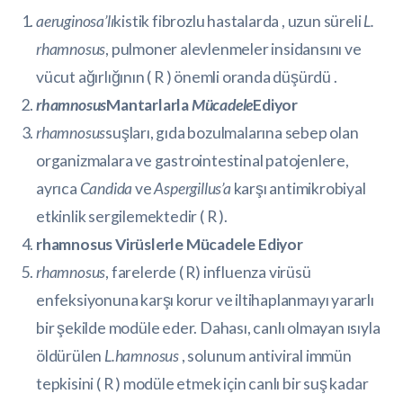
aeruginosa’lı
kistik fibrozlu hastalarda , uzun süreli
L.
rhamnosus
, pulmoner alevlenmeler insidansını ve
vücut ağırlığının (
R
) önemli oranda düşürdü .
rhamnosus
Mantarlarla
Mücadele
Ediyor
rhamnosus
suşları, gıda bozulmalarına sebep olan
organizmalara ve gastrointestinal patojenlere,
ayrıca
Candida
ve
Aspergillus’a
karşı antimikrobiyal
etkinlik sergilemektedir (
R
).
rhamnosus Virüslerle Mücadele Ediyor
rhamnosus
, farelerde (
R
) influenza virüsü
enfeksiyonuna karşı korur ve iltihaplanmayı yararlı
bir şekilde modüle eder. Dahası, canlı olmayan ısıyla
öldürülen
L.hamnosus
, solunum antiviral immün
tepkisini (
R
) modüle etmek için canlı bir suş kadar