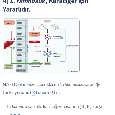
4)
L. ramnosus
, Karaciğer için
Yararlıdır.
NAFLD olan obez çocuklarda
L. rhamnosus
karaciğer
fonksiyonunu (
R
) onarmıştır .
rhamnosus
alkollü karaciğer hasarına (
R
,
R
) karşı
korur .