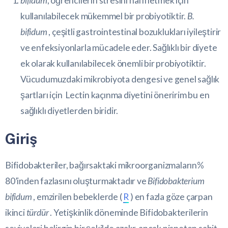
bifidum
, öğrencilerin stresini hafifletmek için
kullanılabilecek mükemmel bir probiyotiktir.
B.
bifidum
, çeşitli gastrointestinal bozuklukları iyileştirir
ve enfeksiyonlarla mücadele eder. Sağlıklı bir diyete
ek olarak kullanılabilecek önemli bir probiyotiktir.
Vücudumuzdaki mikrobiyota dengesi ve genel sağlık
şartları için Lectin kaçınma diyetini öneririm bu en
sağlıklı diyetlerden biridir.
Giriş
Bifidobakteriler, bağırsaktaki mikroorganizmaların%
80’inden fazlasını oluşturmaktadır ve
Bifidobakterium
bifidum
, emzirilen bebeklerde (
R
) en fazla göze çarpan
ikinci
türdür
. Yetişkinlik döneminde Bifidobakterilerin