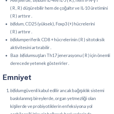
Alerjilerde,
bifidum
IL-4ve IL-5 (
R
), hem IFN-γ’ı
(
R
,
R
) düşürebilir hem de çoğaltır ve
IL-10
üretimini
(
R
) arttırır .
bifidum,
CD25 (yüksek), Foxp3 (+) hücrelerini
(
R
) arttırır .
bifidum
periferik
CD8 + hücrelerinin
(
R
) sitotoksik
aktivitesini artırabilir .
Bazı
bifidum
suşları Th17 jenerasyonu (
R
) için önemli
derecede yetenek gösterirler .
Emniyet
bifidum
güvenli kabul edilir ancak bağışıklık sistemi
baskılanmış bireylerde, organ yetmezliği olan
kişilerde ve probiyotiklerin enfeksiyona yol