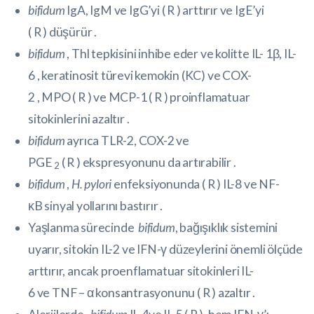
bifidum
IgA, IgM ve IgG’yi (
R
) arttırır ve IgE’yi
(
R
) düşürür .
bifidum
,
Thl
tepkisini inhibe eder ve
kolitte
IL-
1β,
IL-
6
, keratinosit türevi kemokin (KC) ve COX-
2 , MPO (
R
) ve MCP-1 (
R
) proinflamatuar
sitokinlerini azaltır .
bifidum
ayrıca TLR-2, COX-2 ve
PGE
(
R
) ekspresyonunu da artırabilir .
2
bifidum
,
H. pylori
enfeksiyonunda (
R
)
IL-8
ve
NF-
κB
sinyal yollarını bastırır .
Yaşlanma sürecinde
bifidum
, bağışıklık sistemini
uyarır, sitokin IL-2 ve IFN-γ düzeylerini önemli ölçüde
arttırır, ancak proenflamatuar sitokinleri
IL-
6
ve
TNF
–
α
konsantrasyonunu (
R
) azaltır .