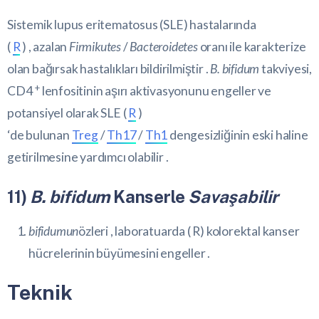
Sistemik lupus eritematosus (SLE) hastalarında
(
R
) , azalan
Firmikutes
/
Bacteroidetes
oranı ile karakterize
olan bağırsak hastalıkları bildirilmiştir .
B. bifidum
takviyesi,
+
CD4
lenfositinin aşırı aktivasyonunu engeller ve
potansiyel olarak SLE (
R
)
‘de bulunan
Treg
/
Th17
/
Th1
dengesizliğinin eski haline
getirilmesine yardımcı olabilir .
11)
B. bifidum
Kanserle
Savaşabilir
bifidumun
özleri , laboratuarda (
R
) kolorektal kanser
hücrelerinin büyümesini engeller .
Teknik