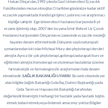
Hakan Dinçarslan,1992 yılında Gazi Üniversitesi Eczacılık
Fakültesinden mezun olmuştur.O tarihten günümüze kadar aktif
eczacılık yapmaktadır.Kendisi girişimci, yatırımcı ve araştırmacı
kişiliğe sahiptir .Ege üniversitesi Hastanesi karşısında 8 yıl
eczane işletmiş olup, 2007 den bu yana İzmir Behcet Uz Çocuk
Hastanesi karşısındaki Dinçarslan eczanesinde eczacılık mesleği
hayatını devam ettirmektedir.Dünyanın sayılı naturopati
uzmanlarından biri olan Micheal Mury den phytoterapi dersleri
almıştır.Ayrıca bir çok phytoterapi,apiterapi,naturapati kurs ve
eğitimleri almıştır.Kemoterapi ve otoimmun hastalıklar üzerine
farmakolojik ve farmakognozik araştırmaları hala devam
etmektedir.
SAĞLIK BAKANLIĞI UYARISI
Bu web sitesinde yer
alan bilgiler,Sağlık Bakanlığı Gıda İlaç Dairesi Başkanlığı yada
Gıda Tarım ve Hayvancılık Bakanlığı tarafından
değerlendirilmemiştir.Herhangi bir hastalık yada hastalık teşhis
etmek,tedavi etmek,veya önlemek amacımız yoktur.Bilgiler