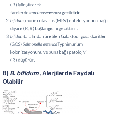
(
R
) iyileştirerek
farelerde
immünosenesansı
geciktirir
.
bifidum
, mürin rotavirüs (MRV) enfeksiyonuna bağlı
diyare (
R
,
R
) başlangıcını geciktirir .
bifidum
tarafından üretilen Galaktooligosakkaritler
(GOS)
Salmonella enterica
Typhimurium
kolonizasyonunu ve buna bağlı patolojiyi
(
R
) düşürür .
8)
B. bifidum
, Alerjilerde Faydalı
Olabilir