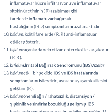
inflamatuvar hücre infiltrasyonu ve inflamatuvar
sitokin üretiminin (
R
) azaltılması gibi
farelerde
inflamatuvar bağırsak
hastalığının
(IBD)
semptomlarını
azaltmaktadır .
bifidum
, kolitli farelerde (
R
,
R
) anti-inflamatuar
etkiler gösterir .
bifidum
sıçanlarda nekrotizan enterokolite karşı korur
(
R
,
R
).
bifidum,
İrritabl Bağırsak Sendromunu (IBS)
Azaltır
bifidum
etkili bir şekilde
IBS
ve IBS hastalarında
semptomlarını iyileştirir
, aynı anda yaşam kalitesini
geliştirir (
R
).
bifidum
önemli
ağrı / rahatsızlık, distansiyon /
şişkinlik ve sindirim bozukluğu gelişmiş
IBS
hastalarda semptomları azaltır ve iyileşme sağlar
R
).