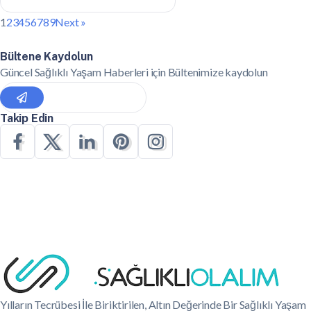
1
2
3
4
5
6
7
8
9
Next »
Bültene Kaydolun
Güncel Sağlıklı Yaşam Haberleri için Bültenimize kaydolun
Takip Edin
Yılların Tecrübesi İle Biriktirilen, Altın Değerinde Bir Sağlıklı Yaşam