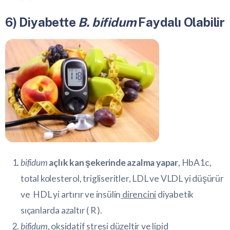
6) Diyabette
B. bifidum
Faydalı Olabilir
bifidum
açlık kan şekerinde azalma yapar
, HbA1c,
total kolesterol, trigliseritler, LDL ve VLDL yi düşürür
ve HDL yi artırır ve
insülin
direncini
diyabetik
sıçanlarda azaltır (
R
).
bifidum
,
oksidatif stres
i düzeltir ve lipid