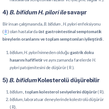
4)
B. bifidum H. pilori ile
savaşır
Bir insan çalışmasında,
B. bifidum
,
H. pylori
enfeksiyonu
(
R
) olan hastalarda
üst gastrointestinal semptomatik
bireylerin oranlarını ve toplam semptomları iyileştirdi
.
bifidum
,
H. pylori’nin
neden olduğu
gastrik doku
hasarını hafifletir
ve aynı zamanda farelerde
H.
pylori
patojenitesini de düşürür (
R
).
5)
B. bifidum
Kolesterolü düşürebilir
bifidum
, toplam kolesterol seviyelerini düşürür
(
R
).
bifidum
, laboratuar deneylerinde kolestrolü düşürür
(
R
).