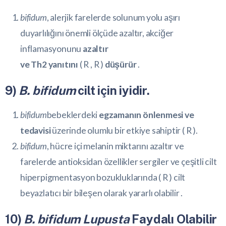
bifidum
, alerjik farelerde solunum yolu aşırı
duyarlılığını önemli ölçüde azaltır, akciğer
inflamasyonunu
azaltır
ve
Th2
yanıtını
(
R
,
R
)
düşürür
.
9)
B. bifidum
cilt için iyidir.
bifidum
bebeklerdeki
egzamanın önlenmesi ve
tedavisi
üzerinde olumlu bir etkiye sahiptir (
R
).
bifidum
, hücre içi melanin miktarını azaltır ve
farelerde antioksidan özellikler sergiler ve çeşitli cilt
hiperpigmentasyon bozukluklarında (
R
) cilt
beyazlatıcı bir bileşen olarak yararlı olabilir .
10)
B. bifidum Lupusta
Faydalı Olabilir