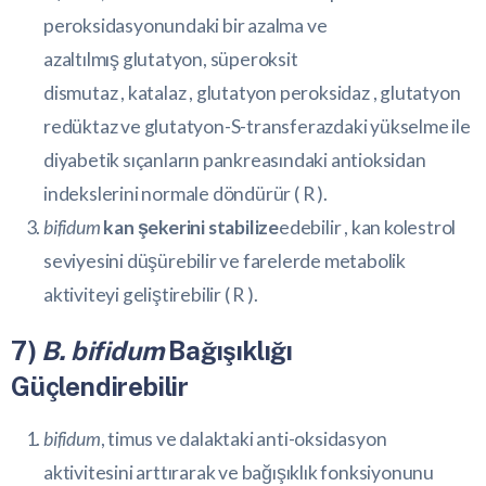
peroksidasyonundaki bir azalma ve
azaltılmış
glutatyon
, süperoksit
dismutaz , katalaz , glutatyon peroksidaz , glutatyon
redüktaz ve glutatyon-S-transferazdaki yükselme ile
diyabetik sıçanların pankreasındaki antioksidan
indekslerini normale döndürür (
R
).
bifidum
kan şekerini stabilize
edebilir , kan kolestrol
seviyesini düşürebilir ve farelerde metabolik
aktiviteyi geliştirebilir (
R
).
7)
B. bifidum
Bağışıklığı
Güçlendirebilir
bifidum
, timus ve dalaktaki anti-oksidasyon
aktivitesini arttırarak ve bağışıklık fonksiyonunu