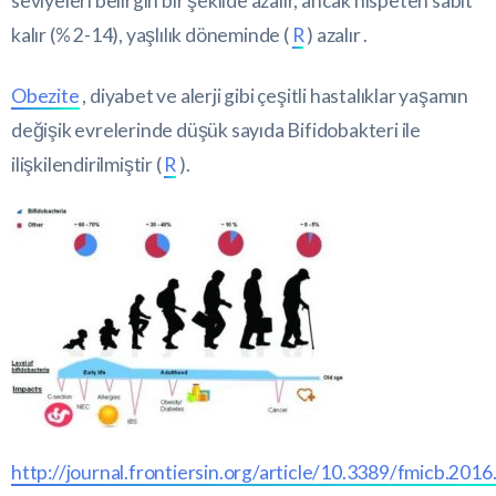
seviyeleri belirgin bir şekilde azalır, ancak nispeten sabit
kalır (% 2-14), yaşlılık döneminde (
R
) azalır .
Obezite
, diyabet ve alerji gibi çeşitli hastalıklar yaşamın
değişik evrelerinde düşük sayıda Bifidobakteri ile
ilişkilendirilmiştir (
R
).
http://journal.frontiersin.org/article/10.3389/fmicb.2016