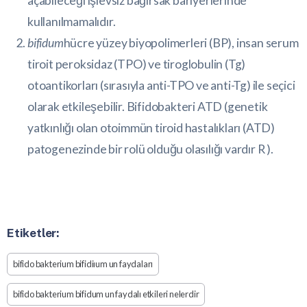
açabileceği işlevsiz bağırsak bariyerlerinde
kullanılmamalıdır.
bifidum
hücre yüzey biyopolimerleri (BP), insan serum
tiroit peroksidaz (TPO) ve tiroglobulin (Tg)
otoantikorları (sırasıyla anti-TPO ve anti-Tg) ile seçici
olarak etkileşebilir. Bifidobakteri ATD (genetik
yatkınlığı olan otoimmün tiroid hastalıkları (ATD)
patogenezinde bir rolü olduğu olasılığı vardır
R
).
Etiketler:
bifido bakterium bifidiıum un faydaları
bifido bakterium bifidum un faydalı etkileri nelerdir