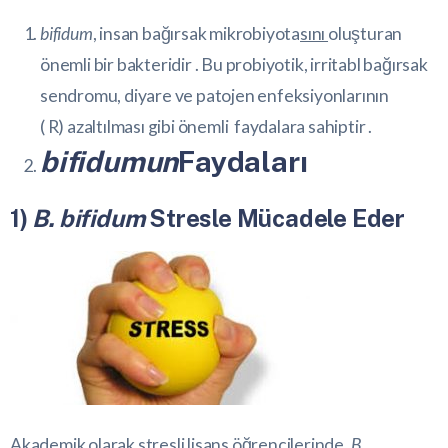
bifidum
, insan
bağırsak mikrobiyota
sını
oluşturan
önemli bir bakteridir . Bu probiyotik, irritabl bağırsak
sendromu, diyare ve patojen enfeksiyonlarının
(
R
) azaltılması gibi önemli faydalara sahiptir .
bifidumun
Faydaları
1)
B. bifidum
Stresle Mücadele Eder
Akademik olarak stresli lisans öğrencilerinde,
B.