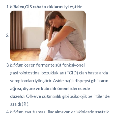
bifidum,
GİS rahatsızlıklarını iyileştirir
bifidum
içeren fermente süt fonksiyonel
gastrointestinal bozuklukları (FGID) olan hastalarda
semptomları iyileştirir. Aside bağlı dispepsi gibi
karın
ağrısı, diyare ve kabızlık önemli derecede
düzeldi
. Öfke ve düşmanlık gibi psikolojik belirtiler de
azaldı (
R
).
bifidumun
yutulması, ilaç almayan erişkinlerde
gastrik