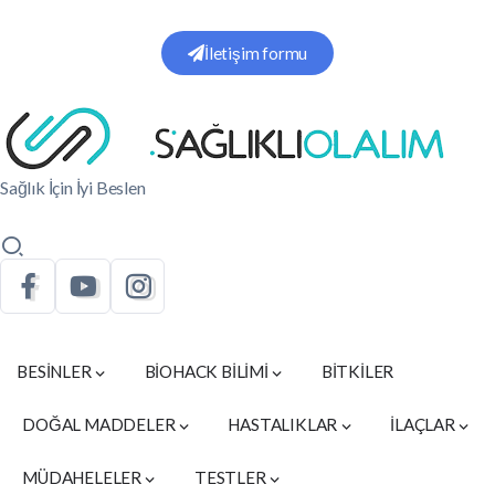
İletişim formu
Sağlık İçin İyi Beslen
BESİNLER
BİOHACK BİLİMİ
BİTKİLER
DOĞAL MADDELER
HASTALIKLAR
İLAÇLAR
MÜDAHELELER
TESTLER