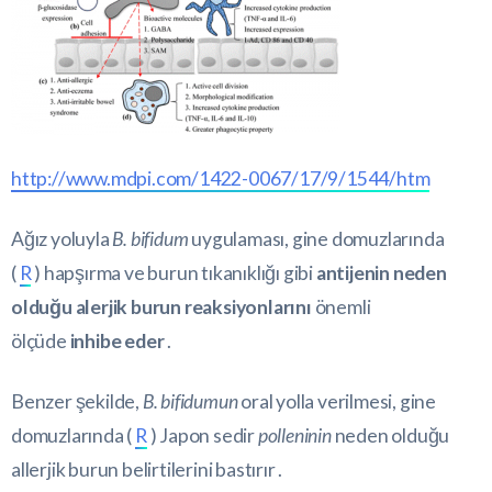
http://www.mdpi.com/1422-0067/17/9/1544/htm
Ağız yoluyla
B. bifidum
uygulaması, gine domuzlarında
(
R
) hapşırma ve burun tıkanıklığı gibi
antijenin neden
olduğu alerjik burun reaksiyonlarını
önemli
ölçüde
inhibe eder
.
Benzer şekilde,
B. bifidumun
oral yolla verilmesi, gine
domuzlarında (
R
) Japon sedir
polleninin
neden olduğu
allerjik burun belirtilerini bastırır .