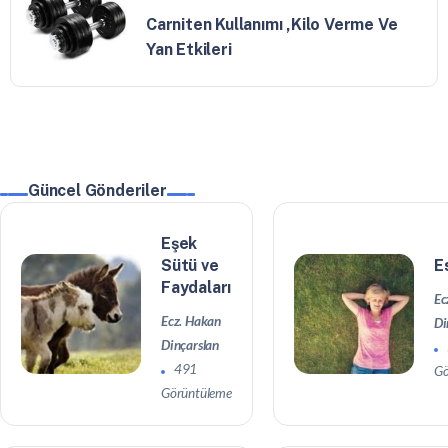
Carniten Kullanımı ,Kilo Verme Ve
Yan Etkileri
Güncel Gönderiler
Eşek
Sütü ve
E
Faydaları
Ec
Ecz. Hakan
Di
Dinçarslan
491
Gö
Görüntüleme