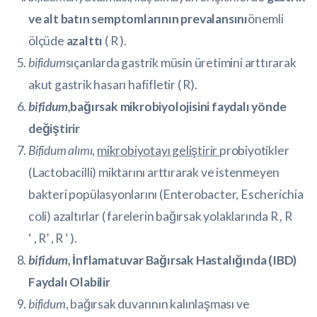
ve alt batın semptomlarının prevalansını
önemli
ölçüde
azalttı
(
R
).
bifidum
sıçanlarda gastrik müsin üretimini arttırarak
akut gastrik hasarı hafifletir (
R
).
bifidum,
bağırsak mikrobiyolojisini faydalı yönde
değiştirir
Bifidum alımı
,
mikrobiyotayı geliştirir
probiyotikler
(Lactobacilli) miktarını arttırarak ve istenmeyen
bakteri popülasyonlarını (Enterobacter, Escherichia
coli) azaltırlar ( farelerin bağırsak yolaklarında
R
,
R
‘
,
R’
,
R ‘
).
bifidum
, İnflamatuvar Bağırsak Hastalığında (IBD)
Faydalı Olabilir
bifidum
, bağırsak duvarının kalınlaşması ve