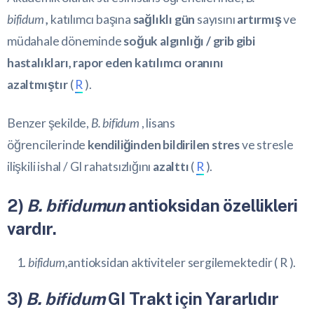
bifidum
,
katılımcı başına
sağlıklı gün
sayısını
artırmış
ve
müdahale döneminde
soğuk algınlığı / grib gibi
hastalıkları, rapor eden katılımcı oranını
azaltmıştır
(
R
).
Benzer şekilde,
B. bifidum
, lisans
öğrencilerinde
kendiliğinden bildirilen stres
ve stresle
ilişkili ishal / GI rahatsızlığını
azalttı
(
R
).
2)
B. bifidumun
antioksidan özellikleri
vardır.
bifidum,
antioksidan aktiviteler sergilemektedir (
R
).
3)
B. bifidum
GI Trakt için Yararlıdır