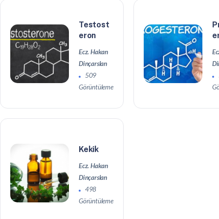
Testost
P
eron
e
Ecz. Hakan
Ec
Dinçarslan
Di
509
Görüntüleme
Gö
Kekik
Ecz. Hakan
Dinçarslan
498
Görüntüleme