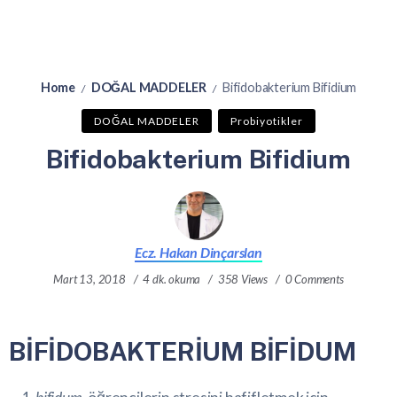
Home
DOĞAL MADDELER
Bifidobakterium Bifidium
/
/
DOĞAL MADDELER
Probiyotikler
Bifidobakterium Bifidium
Ecz. Hakan Dinçarslan
Mart 13, 2018
4 dk. okuma
358 Views
0 Comments
BİFİDOBAKTERİUM BİFİDUM