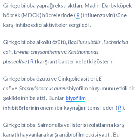
Ginkgo biloba yaprağı ekstraktları, Madin-Darby köpek
böbrek (MDCK) hücrelerinde (
R
) influenza virüsüne
karşı inhibe edici aktiviteler sergiledi .
Ginkgo biloba alkollü özütü,
Bacillus subtilis
,
Escherichia
coli
,
Erwinia chrysanthemi
ve
Xanthomonas
phaseoli’ye
(
R
) karşı antibakteriyel etki gösterir .
Ginkgo biloba özütü ve Ginkgolic asitleri,
E
coli
ve
Staphylococcus aureus
biyofilm oluşumunu etkili bir
şekilde inhibe etti . Bunlar,
biyofilm
inhibitörlerinin
önemli bir kaynağını temsil eder (
R
).
Ginkgo biloba, Salmonella ve listeria izolatlarına karşı
kanatlı hayvanlara karşı antibiofilm etkisi yaptı. Bu