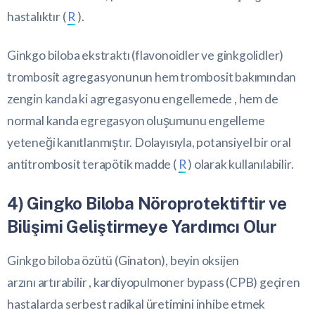
hastalıktır (
R
).
Ginkgo biloba ekstraktı (flavonoidler ve ginkgolidler)
trombosit agregasyonunun hem trombosit bakımından
zengin kanda ki agregasyonu engellemede , hem de
normal kanda egregasyon oluşumunu engelleme
yeteneği kanıtlanmıştır. Dolayısıyla, potansiyel bir oral
antitrombosit terapötik madde (
R
) olarak kullanılabilir.
4) Gingko Biloba Nöroprotektiftir ve
Bilişimi Geliştirmeye Yardımcı Olur
Ginkgo biloba özütü (Ginaton), beyin oksijen
arzını artırabilir , kardiyopulmoner bypass (CPB) geçiren
hastalarda serbest radikal üretimini inhibe etmek