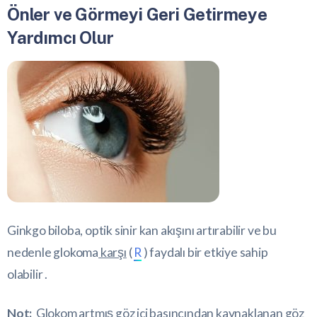
Önler ve Görmeyi Geri Getirmeye
Yardımcı Olur
Ginkgo biloba, optik sinir kan akışını artırabilir ve bu
nedenle glokoma
karşı
(
R
) faydalı bir etkiye sahip
olabilir .
Not:
Glokom artmış göz içi basıncından kaynaklanan göz