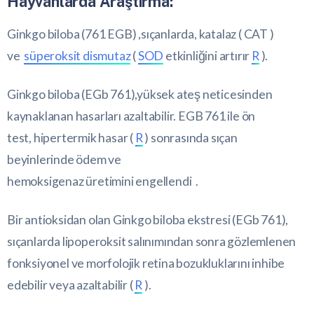
Hayvanlarda Araştırma:
Ginkgo biloba (761 EGB) ,sıçanlarda, katalaz ( CAT )
ve
süperoksit dismutaz
(
SOD
etkinliğini artırır
R
).
Ginkgo biloba (EGb 761),yüksek ateş neticesinden
kaynaklanan hasarları azaltabilir. EGB 761 ile ön
test, hipertermik hasar (
R
) sonrasında sıçan
beyinlerinde ödem ve
hemoksigenaz üretimini engellendi .
Bir antioksidan olan Ginkgo biloba ekstresi (EGb 761),
sıçanlarda lipoperoksit salınımından sonra gözlemlenen
fonksiyonel ve morfolojik retina bozukluklarını inhibe
edebilir veya azaltabilir (
R
).