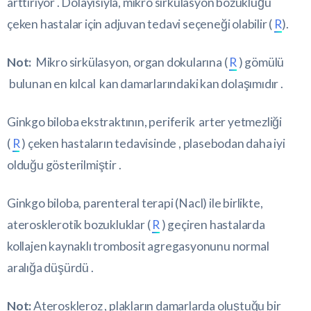
arttırıyor . Dolayısıyla, mikro sirkülasyon bozukluğu
çeken hastalar için adjuvan tedavi seçeneği olabilir (
R
).
Not:
Mikro sirkülasyon, organ dokularına (
R
) gömülü
bulunan en kılcal kan damarlarındaki kan dolaşımıdır .
Ginkgo biloba ekstraktının, periferik arter yetmezliği
(
R
) çeken hastaların tedavisinde , plasebodan daha iyi
olduğu gösterilmiştir .
Ginkgo biloba, parenteral terapi (Nacl) ile birlikte,
aterosklerotik bozukluklar (
R
) geçiren hastalarda
kollajen kaynaklı trombosit agregasyonunu normal
aralığa düşürdü .
Not:
Ateroskleroz , plakların damarlarda oluştuğu bir