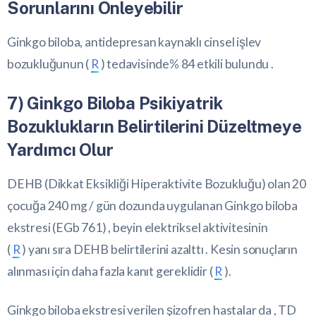
Sorunlarını Önleyebilir
Ginkgo biloba, antidepresan kaynaklı cinsel işlev
bozukluğunun (
R
) tedavisinde% 84 etkili bulundu .
7) Ginkgo Biloba Psikiyatrik
Bozuklukların Belirtilerini Düzeltmeye
Yardımcı Olur
DEHB (Dikkat Eksikliği Hiperaktivite Bozukluğu) olan 20
çocuğa 240 mg / gün dozunda uygulanan Ginkgo biloba
ekstresi (EGb 761) , beyin elektriksel aktivitesinin
(
R
) yanı sıra DEHB belirtilerini azalttı . Kesin sonuçların
alınması için daha fazla kanıt gereklidir (
R
).
Ginkgo biloba ekstresi verilen şizofren hastalar da , TD