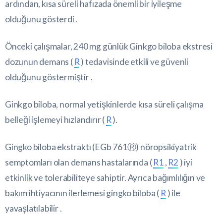
ardından, kısa süreli hafızada önemli bir iyileşme
olduğunu gösterdi .
Önceki çalışmalar, 240 mg günlük Ginkgo biloba ekstresi
dozunun demans (
R
) tedavisinde etkili ve güvenli
olduğunu göstermiştir .
Ginkgo biloba, normal yetişkinlerde kısa süreli çalışma
belleği işlemeyi hızlandırır (
R
).
Gingko biloba ekstraktı (EGb 761Ⓡ) nöropsikiyatrik
semptomları olan demans hastalarında (
R1
,
R2
) iyi
etkinlik ve tolerabiliteye sahiptir. Ayrıca bağımlılığın ve
bakım ihtiyacının ilerlemesi gingko biloba (
R
) ile
yavaşlatılabilir .