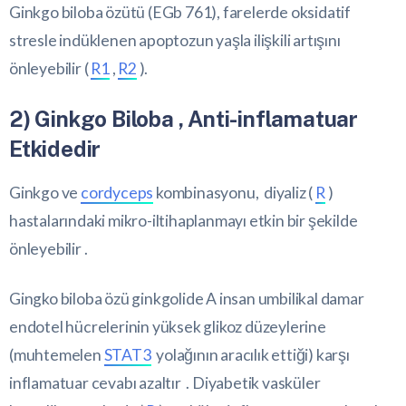
Ginkgo biloba özütü (EGb 761), farelerde oksidatif
stresle indüklenen apoptozun yaşla ilişkili artışını
önleyebilir (
R1
,
R2
).
2) Ginkgo Biloba , Anti-inflamatuar
Etkidedir
Ginkgo ve
cordyceps
kombinasyonu, diyaliz (
R
)
hastalarındaki mikro-iltihaplanmayı etkin bir şekilde
önleyebilir .
Gingko biloba özü ginkgolide A insan umbilikal damar
endotel hücrelerinin yüksek glikoz düzeylerine
(muhtemelen
STAT3
yolağının aracılık ettiği) karşı
inflamatuar cevabı azaltır . Diyabetik vasküler