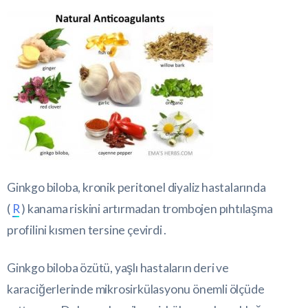
Ginkgo biloba, kronik peritonel diyaliz hastalarında
(
R
) kanama riskini artırmadan trombojen pıhtılaşma
profilini kısmen tersine çevirdi .
Ginkgo biloba özütü, yaşlı hastaların deri ve
karaciğerlerinde mikrosirkülasyonu önemli ölçüde