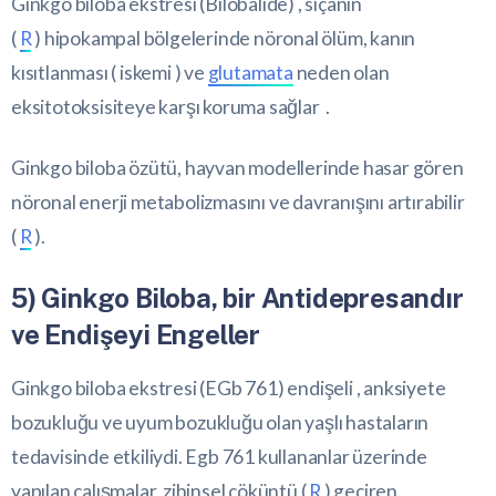
Ginkgo biloba ekstresi (Bilobalide) , sıçanın
(
R
) hipokampal bölgelerinde nöronal ölüm, kanın
kısıtlanması ( iskemi ) ve
glutamata
neden olan
eksitotoksisiteye karşı koruma sağlar .
Ginkgo biloba özütü, hayvan modellerinde hasar gören
nöronal enerji metabolizmasını ve davranışını artırabilir
(
R
).
5) Ginkgo Biloba, bir Antidepresandır
ve Endişeyi Engeller
Ginkgo biloba ekstresi (EGb 761) endişeli , anksiyete
bozukluğu ve uyum bozukluğu olan yaşlı hastaların
tedavisinde etkiliydi. Egb 761 kullananlar üzerinde
yapılan çalışmalar, zihinsel çöküntü (
R
) geçiren