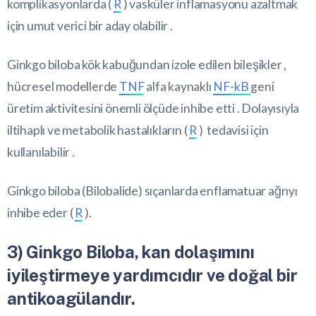
komplikasyonlarda (
R
) vasküler inflamasyonu azaltmak
için umut verici bir aday olabilir .
Ginkgo biloba kök kabuğundan izole edilen bileşikler ,
hücresel modellerde
TNF
alfa kaynaklı
NF-kB
geni
üretim aktivitesini önemli ölçüde inhibe etti . Dolayısıyla
iltihaplı ve metabolik hastalıkların (
R
) tedavisi için
kullanılabilir .
Ginkgo biloba (Bilobalide) sıçanlarda enflamatuar ağrıyı
inhibe eder (
R
).
3) Ginkgo Biloba, kan dolaşımını
iyileştirmeye yardımcıdır ve doğal bir
antikoagülandır.