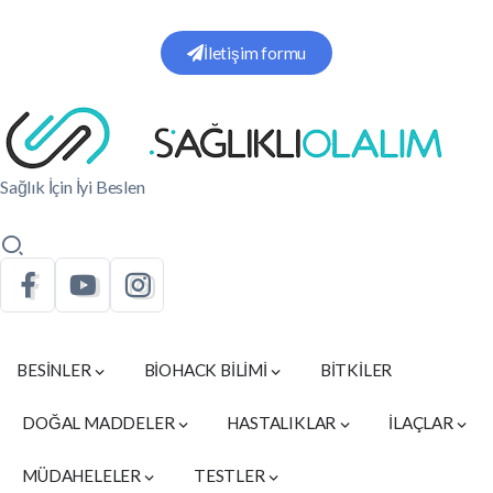
İletişim formu
Sağlık İçin İyi Beslen
BESİNLER
BİOHACK BİLİMİ
BİTKİLER
DOĞAL MADDELER
HASTALIKLAR
İLAÇLAR
MÜDAHELELER
TESTLER