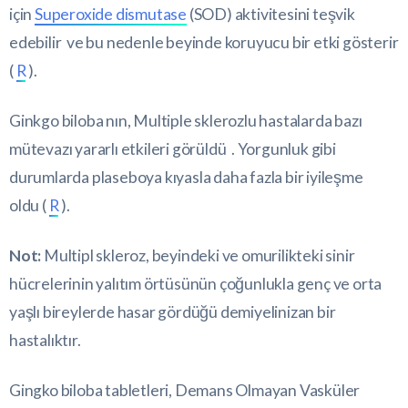
için
Superoxide dismutase
(SOD) aktivitesini teşvik
edebilir ve bu nedenle beyinde koruyucu bir etki gösterir
(
R
).
Ginkgo biloba nın, Multiple sklerozlu hastalarda bazı
mütevazı yararlı etkileri görüldü . Yorgunluk gibi
durumlarda plaseboya kıyasla daha fazla bir iyileşme
oldu (
R
).
Not:
Multipl skleroz, beyindeki ve omurilikteki sinir
hücrelerinin yalıtım örtüsünün çoğunlukla genç ve orta
yaşlı bireylerde hasar gördüğü demiyelinizan bir
hastalıktır.
Gingko biloba tabletleri, Demans Olmayan Vasküler