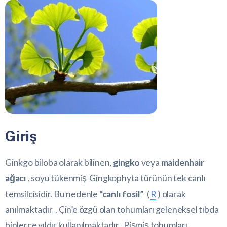
Giriş
Ginkgo biloba olarak bilinen,
gingko
veya
maidenhair
ağacı
, soyu tükenmiş Gingkophyta türünün tek canlı
temsilcisidir. Bu nedenle
“canlı fosil”
(
R
) olarak
anılmaktadır . Çin’e özgü olan tohumları geleneksel tıbda
binlerce yıldır kullanılmaktadır . Pişmiş tohumları