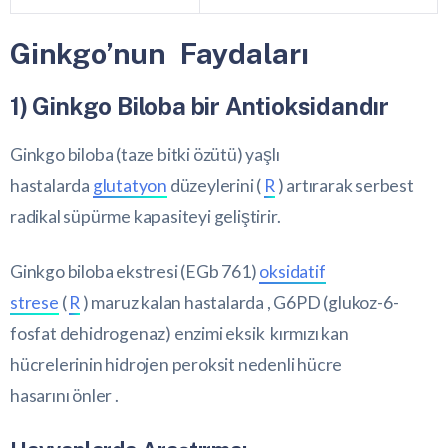
Ginkgo’nun Faydaları
1) Ginkgo Biloba bir Antioksidandır
Ginkgo biloba (taze bitki özütü) yaşlı
hastalarda
glutatyon
düzeylerini (
R
) artırarak serbest
radikal süpürme kapasiteyi geliştirir.
Ginkgo biloba ekstresi (EGb 761)
oksidatif
strese
(
R
) maruz kalan hastalarda , G6PD (glukoz-6-
fosfat dehidrogenaz) enzimi eksik kırmızı kan
hücrelerinin hidrojen peroksit nedenli hücre
hasarını önler .