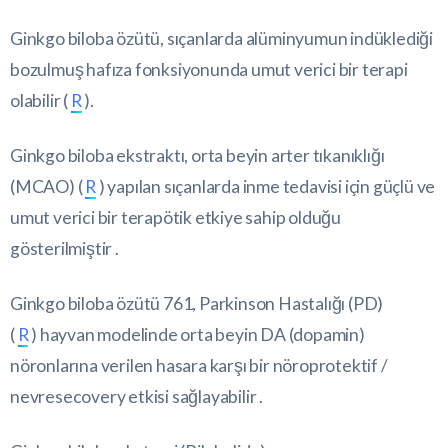
Ginkgo biloba özütü, sıçanlarda alüminyumun indüklediği
bozulmuş hafıza fonksiyonunda umut verici bir terapi
olabilir (
R
).
Ginkgo biloba ekstraktı, orta beyin arter tıkanıklığı
(MCAO) (
R
) yapılan sıçanlarda inme tedavisi için güçlü ve
umut verici bir terapötik etkiye sahip olduğu
gösterilmiştir .
Ginkgo biloba özütü 761, Parkinson Hastalığı (PD)
(
R
) hayvan modelinde orta beyin DA (dopamin)
nöronlarına verilen hasara karşı bir nöroprotektif /
nevresecovery etkisi sağlayabilir .