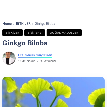
Home
BİTKİLER
Ginkgo Biloba
/
/
BİTKİLER
Bitkiler 1
DOĞAL MADDELER
Ginkgo Biloba
Ecz. Hakan Dinçarslan
11 dk. okuma
0 Comments