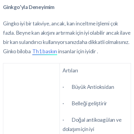
Ginkgo’yla Deneyimim
Gingko iyi bir takviye, ancak, kan inceltme işlemi çok
fazla. Beyne kan akışını artırmak için iyi olabilir ancak ilave
bir kan sulandırıcı kullanıyorsanızdaha dikkatli olmalısınız.
Ginko biloba
Th1 baskın
insanlar için iyidir .
Artıları
· Büyük Antioksidan
· Belleği geliştirir
· Doğal antikoagülan ve
dolaşım için iyi