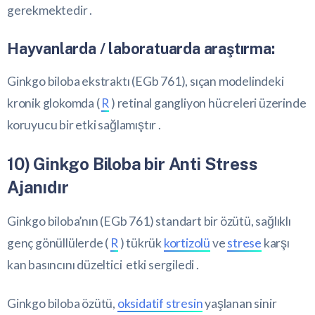
gerekmektedir .
Hayvanlarda / laboratuarda araştırma:
Ginkgo biloba ekstraktı (EGb 761), sıçan modelindeki
kronik glokomda (
R
) retinal gangliyon hücreleri üzerinde
koruyucu bir etki sağlamıştır .
10) Ginkgo Biloba bir Anti Stress
Ajanıdır
Ginkgo biloba’nın (EGb 761) standart bir özütü, sağlıklı
genç gönüllülerde (
R
) tükrük
kortizolü
ve
strese
karşı
kan basıncını düzeltici etki sergiledi .
Ginkgo biloba özütü,
oksidatif stresin
yaşlanan sinir