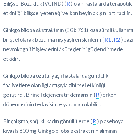
Bilişsel Bozukluk (VCIND) (
R
) olan hastalarda terapötik
etkinliği, bilişsel yeteneği ve kan beyin akışını artırabilir .
Ginkgo biloba ekstraktının (EGb 761) kısa süreli kullanımı
bilişsel olarak bozulmamış yaşlı erişkinlerin (
R1
,
R2
) bazı
nevrokognitif işlevlerini / süreçlerini güçlendirmede
etkidir .
Ginkgo biloba özütü, yaşlı hastalarda gündelik
faaliyetlere olan ilgi artışıyla zihinsel etkinliği
geliştirdi. Birincil dejeneratif demansın (
R
) erken
dönemlerinin tedavisinde yardımcı olabilir .
Bir çalışma, sağlıklı kadın gönüllülerde (
R
) plaseboya
kıyasla 600 mg Ginkgo biloba ekstraktının alımının