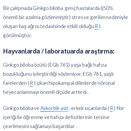
Bir çalışmada Ginkgo biloba genç hastalarda ((50%
önemli bir azalma gözlenmiştir) stres ve gerilim nedeniyle
oluşan baş ağrısı tedavisinde etkili olduğu
R
)
görülmüştür.
Hayvanlarda / laboratuarda araştırma:
Ginkgo biloba özütü (EGb 761) yaşa bağlı hafıza
bozukluğunu iyileştirdiği söyleniyor. EGb 761, yaşlı
farelerden (
R
) çıkan hipokampal dilimlerde nöronal
heyecanlanmayı önemli ölçüde arttırdı .
Ginkgo biloba ve
Askorbik asit
, erkek sıçanlarda (
R
) flor
içeriği ile öğrenme ve hafıza defisitlerinin tersine
çevrilmesini sağlamayı başardılar .