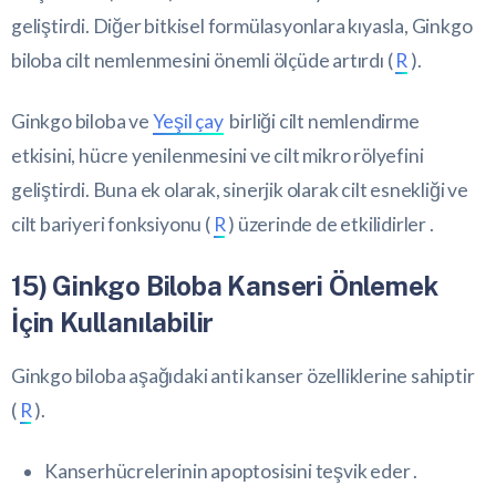
geliştirdi. Diğer bitkisel formülasyonlara kıyasla, Ginkgo
biloba cilt nemlenmesini önemli ölçüde artırdı (
R
).
Ginkgo biloba ve
Yeşil çay
birliği cilt nemlendirme
etkisini, hücre yenilenmesini ve cilt mikro rölyefini
geliştirdi. Buna ek olarak, sinerjik olarak cilt esnekliği ve
cilt bariyeri fonksiyonu (
R
) üzerinde de etkilidirler .
15) Ginkgo Biloba Kanseri Önlemek
İçin Kullanılabilir
Ginkgo biloba aşağıdaki anti kanser özelliklerine sahiptir
(
R
).
Kanserhücrelerinin apoptosisini teşvik eder .