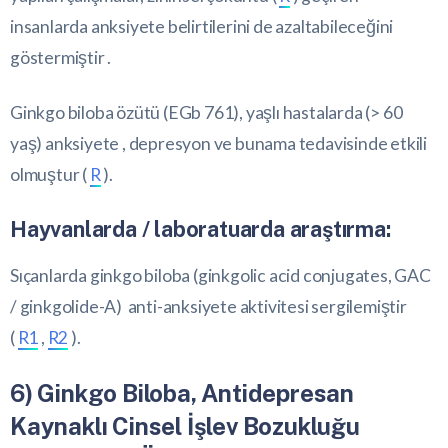
insanlarda anksiyete belirtilerini de azaltabileceğini
göstermiştir .
Ginkgo biloba özütü (EGb 761), yaşlı hastalarda (> 60
yaş) anksiyete , depresyon ve bunama tedavisinde etkili
olmuştur (
R
).
Hayvanlarda / laboratuarda araştırma:
Sıçanlarda ginkgo biloba (ginkgolic acid conjugates, GAC
/ ginkgolide-A) anti-anksiyete aktivitesi sergilemiştir
(
R1
,
R2
).
6) Ginkgo Biloba, Antidepresan
Kaynaklı Cinsel İşlev Bozukluğu