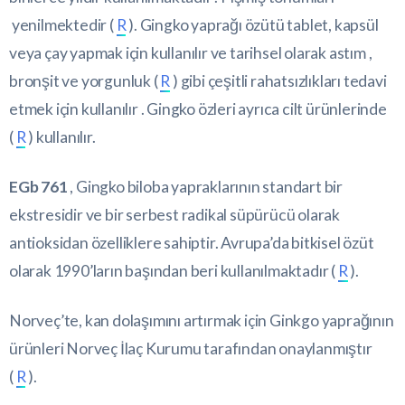
yenilmektedir (
R
). Gingko yaprağı özütü tablet, kapsül
veya çay yapmak için kullanılır ve tarihsel olarak astım ,
bronşit ve yorgunluk (
R
) gibi çeşitli rahatsızlıkları tedavi
etmek için kullanılır . Gingko özleri ayrıca cilt ürünlerinde
(
R
) kullanılır.
EGb 761
, Gingko biloba yapraklarının standart bir
ekstresidir ve bir serbest radikal süpürücü olarak
antioksidan özelliklere sahiptir. Avrupa’da bitkisel özüt
olarak 1990’ların başından beri kullanılmaktadır (
R
).
Norveç’te, kan dolaşımını artırmak için Ginkgo yaprağının
ürünleri Norveç İlaç Kurumu tarafından onaylanmıştır
(
R
).