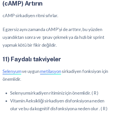
(cAMP) Artırın
cAMP sirkadiyen ritmi sıfırlar.
Egzersiz aynı zamanda cAMP’yi de arttırır, bu yüzden
uyandıktan sonra ve şınav çekmek ya da hızlı bir sprint
yapmak kötü bir fikir değildir.
11) Faydalı takviyeler
Selenyum
ve uygun
metilasyon
sirkadiyen fonksiyon için
önemlidir.
Selenyum
sirkadiyen ritiminiz için önemlidir. (
R
)
Vitamin A
eksikliği sirkadiyen
disfonksiyona
neden
olur ve bu da
kognitif disfonksiyona
neden olur . (
R
)