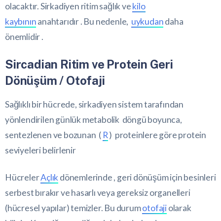
olacaktır. Sirkadiyen ritim sağlık ve
kilo
kaybının
anahtarıdır . Bu nedenle,
uykudan
daha
önemlidir .
Sircadian Ritim ve Protein Geri
Dönüşüm / Otofaji
Sağlıklı bir hücrede, sirkadiyen sistem tarafından
yönlendirilen günlük metabolik döngü boyunca,
sentezlenen ve bozunan (
R
) proteinlere göre protein
seviyeleri belirlenir
Hücreler
Açlık
dönemlerinde , geri dönüşüm için besinleri
serbest bırakır ve hasarlı veya gereksiz organelleri
(hücresel yapılar) temizler. Bu durum
otofaji
olarak