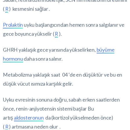
(
R
) kesmesini sağlar .
Prolaktin
uyku başlangıcından hemen sonra salgılanır ve
gece boyunca yükselir (
R
).
GHRH yaklaşık gece yarısında yükselirken,
büyüme
hormonu
daha sonra salınır.
Metabolizma yaklaşık saat 04 ‘de en düşüktür ve bu en
düşük vücut ısımıza karşılık gelir.
Uyku evresinin sonuna doğru, sabah erken saatlerden
önce, renin-anjiyotensin sistemi başlar Bu
artış
aldosteronun
da (kortizol yükselmeden önce)
(
R
) artmasına neden olur .