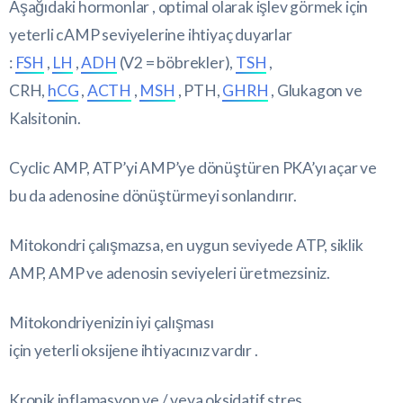
Aşağıdaki hormonlar , optimal olarak işlev görmek için
yeterli cAMP seviyelerine ihtiyaç duyarlar
:
FSH
,
LH
,
ADH
(V2 = böbrekler),
TSH
,
CRH,
hCG
,
ACTH
,
MSH
, PTH,
GHRH
, Glukagon ve
Kalsitonin.
Cyclic AMP, ATP’yi AMP’ye dönüştüren PKA’yı açar ve
bu da adenosine dönüştürmeyi sonlandırır.
Mitokondri çalışmazsa, en uygun seviyede ATP, siklik
AMP, AMP ve adenosin seviyeleri üretmezsiniz.
Mitokondriyenizin iyi çalışması
için yeterli oksijene ihtiyacınız vardır .
Kronik inflamasyon ve / veya oksidatif stres