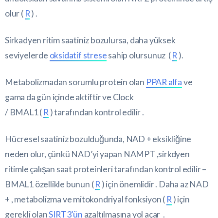
olur (
R
) .
Sirkadyen ritim saatiniz bozulursa, daha yüksek
seviyelerde
oksidatif strese
sahip olursunuz (
R
).
Metabolizmadan sorumlu protein olan
PPAR alfa
ve
gama da gün içinde aktiftir ve Clock
/ BMAL1 (
R
) tarafından kontrol edilir .
Hücresel saatiniz bozulduğunda, NAD + eksikliğine
neden olur, çünkü NAD’yi yapan NAMPT ,sirkdyen
ritimle çalışan saat proteinleri tarafından kontrol edilir –
BMAL1 özellikle bunun (
R
) için önemlidir . Daha az NAD
+ , metabolizma ve mitokondriyal fonksiyon (
R
) için
gerekli olan
SIRT3’ün
azaltılmasına yol açar .