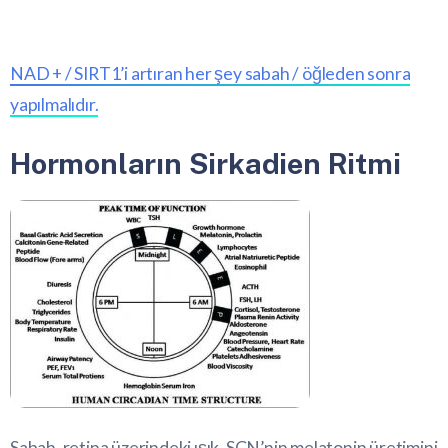
NAD + / SIRT1’i artıran her şey sabah / öğleden sonra
yapılmalıdır.
Hormonların Sirkadien Ritmi
Sabah, retina üzerindeki ışık, SCN’nin melatonin üretimini