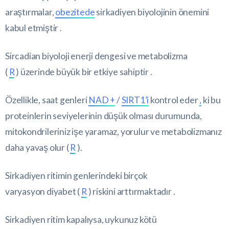
araştırmalar,
obezitede
sirkadiyen biyolojinin önemini
kabul etmiştir .
Sircadian biyoloji enerji dengesi ve metabolizma
(
R
) üzerinde büyük bir etkiye sahiptir .
Özellikle, saat genleri
NAD +
/
SIRT1’i
kontrol eder
,
ki bu
proteinlerin seviyelerinin düşük olması durumunda,
mitokondrileriniz işe yaramaz, yorulur ve metabolizmanız
daha yavaş olur (
R
).
Sirkadiyen ritimin genlerindeki birçok
varyasyon diyabet (
R
) riskini arttırmaktadır .
Sirkadiyen ritim kapalıysa, uykunuz kötü