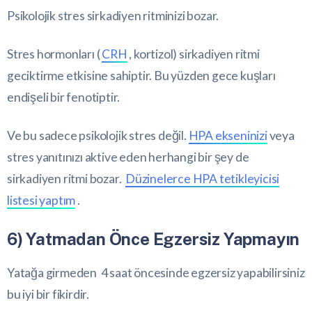
Psikolojik stres sirkadiyen ritminizi bozar.
Stres hormonları (
CRH
, kortizol) sirkadiyen ritmi
geciktirme etkisine sahiptir. Bu yüzden gece kuşları
endişeli bir fenotiptir.
Ve bu sadece psikolojik stres değil.
HPA ekseninizi
veya
stres yanıtınızı aktive eden herhangi bir şey de
sirkadiyen ritmi bozar.
Düzinelerce HPA tetikleyicisi
listesi yaptım
.
6) Yatmadan Önce Egzersiz Yapmayın
Yatağa girmeden 4 saat öncesinde egzersiz yapabilirsiniz
bu iyi bir fikirdir.