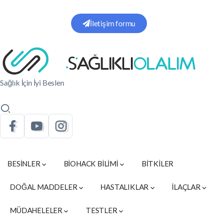
İletişim formu
Sağlık İçin İyi Beslen
BESİNLER
BİOHACK BİLİMİ
BİTKİLER
DOĞAL MADDELER
HASTALIKLAR
İLAÇLAR
MÜDAHELELER
TESTLER