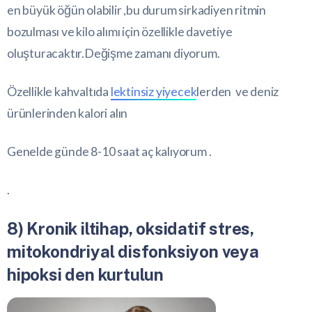
en büyük öğün olabilir ,bu durum sirkadiyen ritmin
bozulması ve kilo alımı için özellikle davetiye
oluşturacaktır.Değişme zamanı diyorum.
Özellikle kahvaltıda
lektinsiz yiyecek
lerden ve deniz
ürünlerinden kalori alın
Genelde günde 8-10 saat aç kalıyorum .
.
8) Kronik iltihap, oksidatif stres,
mitokondriyal disfonksiyon veya
hipoksi den kurtulun