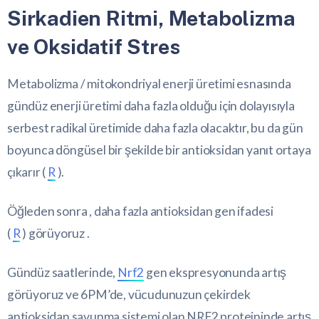
Sirkadien Ritmi, Metabolizma
ve Oksidatif Stres
Metabolizma / mitokondriyal enerji üretimi esnasında
gündüz enerji üretimi daha fazla olduğu için dolayısıyla
serbest radikal üretimide daha fazla olacaktır, bu da gün
boyunca döngüsel bir şekilde bir antioksidan yanıt ortaya
çıkarır (
R
).
Öğleden sonra , daha fazla antioksidan gen ifadesi
(
R
) görüyoruz .
Gündüz saatlerinde,
Nrf2
gen ekspresyonunda artış
görüyoruz ve 6PM’de, vücudunuzun çekirdek
antioksidan savunma sistemi olan NRF2 proteininde artış