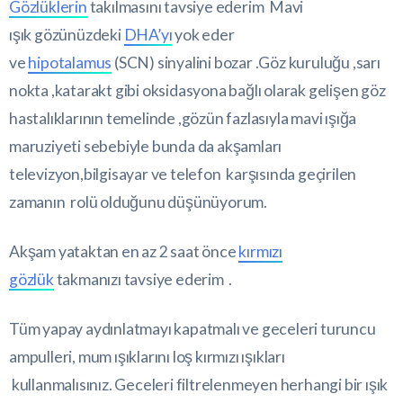
Gözlüklerin
takılmasını tavsiye ederim Mavi
ışık gözünüzdeki
DHA’yı
yok eder
ve
hipotalamus
(SCN) sinyalini bozar .Göz kuruluğu ,sarı
nokta ,katarakt gibi oksidasyona bağlı olarak gelişen göz
hastalıklarının temelinde ,gözün fazlasıyla mavi ışığa
maruziyeti sebebiyle bunda da akşamları
televizyon,bilgisayar ve telefon karşısında geçirilen
zamanın rolü olduğunu düşünüyorum.
Akşam yataktan en az 2 saat önce
kırmızı
gözlük
takmanızı tavsiye ederim .
Tüm yapay aydınlatmayı kapatmalı ve geceleri turuncu
ampulleri, mum ışıklarını loş kırmızı ışıkları
kullanmalısınız. Geceleri filtrelenmeyen herhangi bir ışık