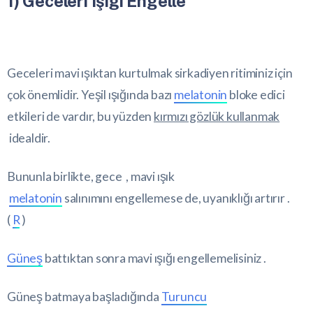
1) Geceleri Işığı Engelle
Geceleri mavi ışıktan kurtulmak sirkadiyen ritiminiz için
çok önemlidir. Yeşil ışığında bazı
melatonin
bloke edici
etkileri de vardır, bu yüzden
kırmızı gözlük kullanmak
idealdir.
Bununla birlikte, gece , mavi ışık
melatonin
salınımını engellemese de, uyanıklığı artırır .
(
R
)
Güneş
battıktan sonra mavi ışığı engellemelisiniz .
Güneş batmaya başladığında
Turuncu