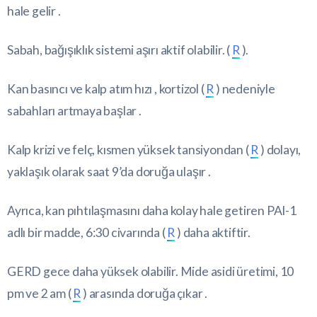
hale gelir .
Sabah, bağışıklık sistemi aşırı aktif olabilir. (
R
).
Kan basıncı ve kalp atım hızı , kortizol (
R
) nedeniyle
sabahları artmaya başlar .
Kalp krizi ve felç, kısmen yüksek tansiyondan (
R
) dolayı,
yaklaşık olarak saat 9’da doruğa ulaşır .
Ayrıca, kan pıhtılaşmasını daha kolay hale getiren PAI-1
adlı bir madde, 6:30 civarında (
R
) daha aktiftir.
GERD gece daha yüksek olabilir. Mide asidi üretimi, 10
pm ve 2 am (
R
) arasında doruğa çıkar .