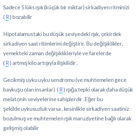
Sadece 5 lüks ışık (küçük bir miktar) sirkadiyen ritminizi
(
R
) bozabilir
Hipotalamustaki bu düşük seviyedeki ışık, çekirdek
sirkadiyen saat ritimlerini değiştirir. Bu değişiklikler,
yemekteki zaman değişiklikleriyle ve farelerde
(
R
) artmış kilo artışıyla ilişkilidir .
Gecikmiş uyku uyku sendromu (ve muhtemelen gece
baykuşu olan insanlar) (
R
) ışığa tepki olarak daha düşük
melatonin seviyelerine sahiplerdir .Eğer bu
şekilde uykusuzluk varsa , kesinlikle sirkadiyen saatiniz
bozulmuş ve muhtemelen ışık maruziyetine bağlı olarak
gelişmiş olabilir