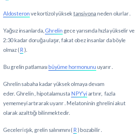
Aldosteron
ve kortizol yüksek
tansiyona
neden olurlar .
Yağsız insanlarda,
Ghrelin
gece yarısında hızla yükselir ve
2:30 kadar doruğa ulaşır, fakat obez insanlar da böyle
olmaz (
R
).
Bu grelin patlaması
büyüme hormonunu
uyarır .
Ghrelin sabaha kadar yüksek olmaya devam
eder. Ghrelin , hipotalamusta
NPY’yi
artırır, fazla
yememeyi artırarak uyarır . Melatoninin ghrelini akut
olarak azalttığı bilinmektedir.
Geceleri ışık, grelin salınımını (
R
) bozabilir .