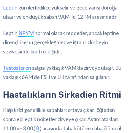
Leptin
gün ilerledikçe yükselir ve gece yarısı doruğa
ulaşır ve en düşük sabah 9AM ile-12PM arasındadır
Leptin
NPY’yi
normal olarak reddeder, ancak leptine
dirençli ise bu gerçekleşmez ve iştahsızlık beyin
seviyesinde kontrol dışıdır.
Testosteron
salgısı yaklaşık 9AM’da zirveye ulaşır. Bu,
yaklaşık 6AM’de FSH ve LH tarafından salgılanır.
Hastalıkların Sirkadien Ritmi
Kalp krizi genellikle sabahları ortaya çıkar. öğleden
sonra epileptik nöbetler zirveye çıkar. Astım atakları
11:00 ve 3:00 (
R
) arasında daha kötü ve daha ölümcül