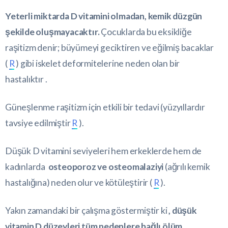
Yeterli miktarda D vitamini olmadan, kemik düzgün
şekilde oluşmayacaktır.
Çocuklarda bu eksikliğe
raşitizm denir; büyümeyi geciktiren ve eğilmiş bacaklar
(
R
) gibi iskelet deformitelerine neden olan bir
hastalıktır .
Güneşlenme raşitizm için etkili bir tedavi (yüzyıllardır
tavsiye edilmiştir
R
).
Düşük D vitamini seviyeleri hem erkeklerde hem de
kadınlarda
osteoporoz ve osteomalaziyi
(ağrılı kemik
hastalığına) neden olur ve kötüleştirir (
R
).
Yakın zamandaki bir çalışma göstermiştir ki
, düşük
vitamin D düzeyleri tüm nedenlere bağlı ölüm