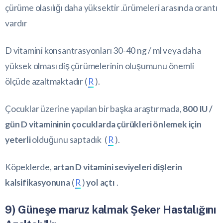
çürüme olasılığı daha yüksektir .ürümeleri arasında orantı
vardır
D vitamini konsantrasyonları 30-40 ng / ml veya daha
yüksek olması diş çürümelerinin oluşumunu önemli
ölçüde azaltmaktadır (
R
).
Çocuklar üzerine yapılan bir başka araştırmada,
800 IU /
gün D vitamininin çocuklarda çürükleri önlemek için
yeterli
olduğunu saptadık (
R
).
Köpeklerde,
artan D vitamini seviyeleri dişlerin
kalsifikasyonuna
(
R
)
yol açtı
.
9) Güneşe maruz kalmak Şeker Hastalığını