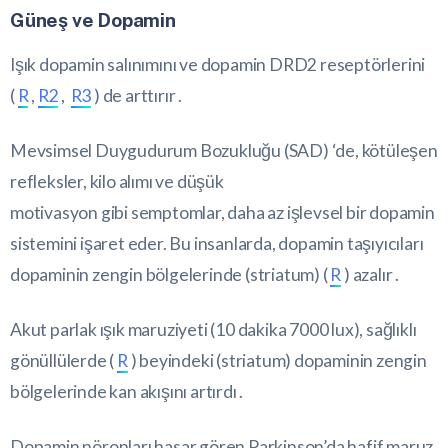
Güneş ve Dopamin
Işık dopamin salınımını ve dopamin DRD2 reseptörlerini
(
R
,
R2
,
R3
) de arttırır .
Mevsimsel Duygudurum Bozukluğu (SAD) ‘de, kötüleşen
refleksler, kilo alımı ve düşük
motivasyon gibi semptomlar, daha az işlevsel bir dopamin
sistemini işaret eder. Bu insanlarda, dopamin taşıyıcıları
dopaminin zengin bölgelerinde (striatum) (
R
) azalır .
Akut parlak ışık maruziyeti (10 dakika 7000 lux), sağlıklı
gönüllülerde (
R
) beyindeki (striatum) dopaminin zengin
bölgelerinde kan akışını artırdı .
Dopamin nöronları hasar gören Parkinson’da hafif maruz