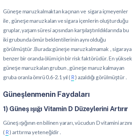
Güneşe maruz kalmaktan kaçınan ve sigara içmeyenler
ile , güneşe maruz kalan ve sigara içenlerin oluşturduğu
gruplar, yaşam süresi açısından karşılaştırıldıklarında bu
iki grubunda ömür beklentilerinin aynı olduğu
görülmüştür .Burada:güneşe maruz kalmamak , sigaraya
benzer bir oranda ölüm için bir risk faktörüdür. En yüksek
güneşe maruz kalan grubun , güneşe maruz kalmayan
gruba oranla ömrü 0.6-2.1 yıl (
R
) azaldığı görülmüştür .
Güneşlenmenin Faydaları
1) Güneş ışığı Vitamin D Düzeylerini Artırır
Güneş ışığının en bilinen yararı, vücudun D vitamini arzını
(
R
) arttırma yeteneğidir .