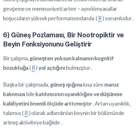
gevşeme ve memnuniyeti artırır – aynı kimyasallar
koşucuların yüksek performansındanda (
R
) sorumludur .
6) Güneş Pozlaması, Bir Nootropiktir ve
Beyin Fonksiyonunu Geliştirir
Bir çalışma,
güneşten yoksun kalmanın kognitif
bozukluğa
(
R
)
yol açtığını
bulmuştur .
Başka bir çalışmada,
güneş ışığına
kısa süre
maruz
kalınması
bile
katılımcının uyanıklığını ve düşünme
kabiliyetini önemli ölçüde arttırmıştır
. Artan uyanıklık,
talamus (
R
) olarak adlandırılan beynin bir bölümünde
artmış aktiviteye bağlıdır .