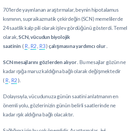
70’lerde yayınlanan araştırmalar, beynin hipotalamus
kısmının, supraikazmatik çekirdeğin (SCN) memelilerde
24 saatlik kalp pili olarak işlev gördüğünü gösterdi. Temel
olarak,
SCN, vücudun biyolojik
saatinin
(
R
,
R2
,
R3
)
çalışmasına yardımcı olur
.
SCN mesajlarını gözlerden alıyor
. Bu mesajlar gözün ne
kadar ışığa maruz kaldığına bağlı olarak değişmektedir
(
R
,
R2
).
Dolayısıyla, vücudunuza günün saatini anlatmanın en
önemli yolu, gözlerinizin günün belirli saatlerinde ne
kadar ışık aldığına bağlı olacaktır.
Sağlığınız için bu çok önemlidir. Araştırmalar
, iyi