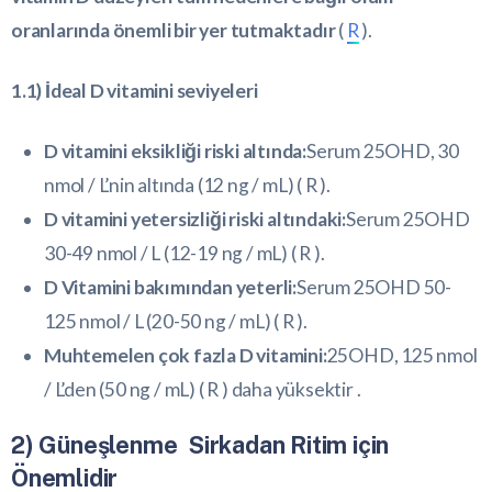
oranlarında önemli bir yer tutmaktadır
(
R
).
1.1) İdeal D vitamini seviyeleri
D vitamini eksikliği riski altında:
Serum 25OHD, 30
nmol / L’nin altında (12 ng / mL) (
R
).
D vitamini yetersizliği riski altındaki:
Serum 25OHD
30-49 nmol / L (12-19 ng / mL) (
R
).
D Vitamini bakımından yeterli:
Serum 25OHD 50-
125 nmol / L (20-50 ng / mL) (
R
).
Muhtemelen çok fazla D vitamini:
25OHD, 125 nmol
/ L’den (50 ng / mL) (
R
) daha yüksektir .
2) Güneşlenme Sirkadan Ritim için
Önemlidir