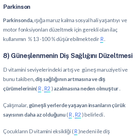
Parkinson
Parkinsonda,
ışığa maruz kalma sosyal hali yaşantıyı ve
motor fonksiyonları düzeltmek için gerekli olan ilaç
kullanımın % 13 -100 % düşürebilmektedir
R
.
8) Güneşlenmenin Diş Sağlığını Düzeltmesi
D vitamini seviyelerindeki artış ve güneş maruziyeti ve
bunu takiben
, diş sağlığının artmasına ve diş
çürümelerinin
(
R
,
R2
)
azalmasına neden olmuştur
.
Çalışmalar,
güneşli yerlerde yaşayan insanların çürük
sayısının daha az olduğunu
(
R
,
R2
) belirledi .
Çocukların D vitamini eksikliği (
R
)nedeni ile diş