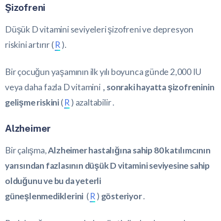
Şizofreni
Düşük D vitamini seviyeleri şizofreni ve depresyon
riskini artırır (
R
).
Bir çocuğun yaşamının ilk yılı boyunca günde 2,000 IU
veya daha fazla D vitamini
, sonraki hayatta şizofreninin
gelişme riskini
(
R
) azaltabilir .
Alzheimer
Bir çalışma,
Alzheimer hastalığına sahip 80 katılımcının
yarısından fazlasının düşük D vitamini seviyesine sahip
olduğunu ve bu da yeterli
güneşlenmediklerini
(
R
)
gösteriyor
.