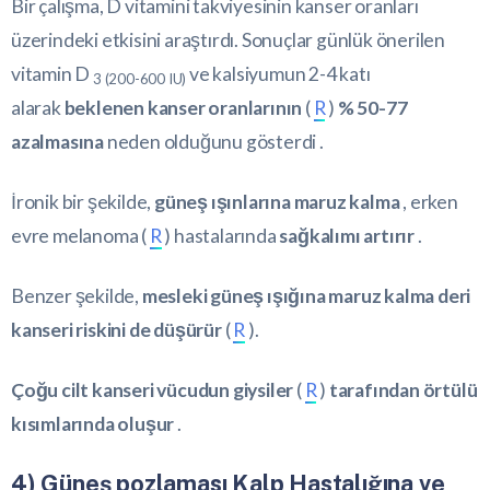
Bir çalışma, D vitamini takviyesinin kanser oranları
üzerindeki etkisini araştırdı. Sonuçlar günlük önerilen
vitamin D
ve kalsiyumun 2-4 katı
3 (200-600 IU)
alarak
beklenen kanser oranlarının
(
R
)
% 50-77
azalmasına
neden olduğunu gösterdi .
İronik bir şekilde,
güneş ışınlarına maruz kalma
, erken
evre melanoma (
R
) hastalarında
sağkalımı artırır
.
Benzer şekilde,
mesleki güneş ışığına maruz kalma deri
kanseri riskini de düşürür
(
R
).
Çoğu cilt kanseri vücudun giysiler
(
R
)
tarafından örtülü
kısımlarında oluşur
.
4) Güneş pozlaması Kalp Hastalığına ve