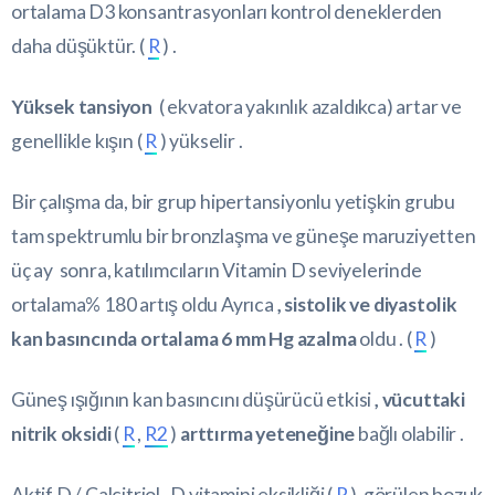
ortalama D3 konsantrasyonları kontrol deneklerden
daha düşüktür. (
R
) .
Yüksek tansiyon
( ekvatora yakınlık azaldıkca) artar ve
genellikle kışın (
R
) yükselir .
Bir çalışma da, bir grup hipertansiyonlu yetişkin grubu
tam spektrumlu bir bronzlaşma ve güneşe maruziyetten
üç ay sonra, katılımcıların Vitamin D seviyelerinde
ortalama% 180 artış oldu Ayrıca
, sistolik ve diyastolik
kan basıncında ortalama 6 mm Hg azalma
oldu . (
R
)
Güneş ışığının kan basıncını düşürücü etkisi
, vücuttaki
nitrik oksidi
(
R
,
R2
)
arttırma yeteneğine
bağlı olabilir .
Aktif D / Calcitriol, D vitamini eksikliği (
R
) görülen bozuk