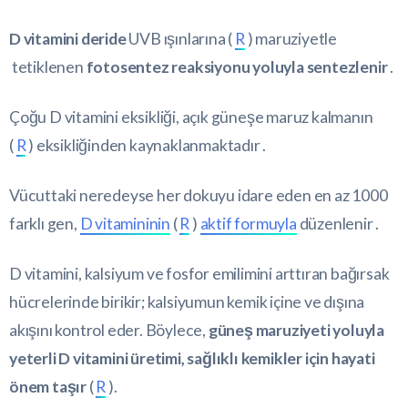
D vitamini deride
UVB ışınlarına (
R
) maruziyetle
tetiklenen
fotosentez reaksiyonu yoluyla sentezlenir
.
Çoğu D vitamini eksikliği, açık güneşe maruz kalmanın
(
R
) eksikliğinden kaynaklanmaktadır .
Vücuttaki neredeyse her dokuyu idare eden en az 1000
farklı gen,
D vitamininin
(
R
)
aktif formuyla
düzenlenir .
D vitamini, kalsiyum ve fosfor emilimini arttıran bağırsak
hücrelerinde birikir; kalsiyumun kemik içine ve dışına
akışını kontrol eder. Böylece,
güneş maruziyeti yoluyla
yeterli D vitamini üretimi, sağlıklı kemikler için hayati
önem taşır
(
R
).