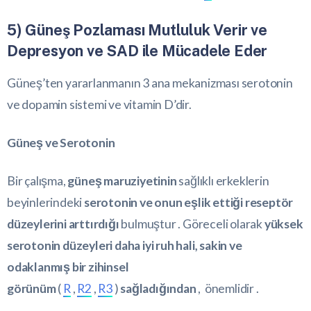
5) Güneş Pozlaması Mutluluk Verir ve
Depresyon ve SAD ile Mücadele Eder
Güneş’ten yararlanmanın 3 ana mekanizması serotonin
ve dopamin sistemi ve vitamin D’dir.
Güneş ve Serotonin
Bir çalışma,
güneş maruziyetinin
sağlıklı erkeklerin
beyinlerindeki
serotonin ve onun eşlik ettiği reseptör
düzeylerini arttırdığı
bulmuştur . Göreceli olarak
yüksek
serotonin düzeyleri daha iyi ruh hali, sakin ve
odaklanmış bir zihinsel
görünüm
(
R
,
R2
,
R3
)
sağladığından
, önemlidir .