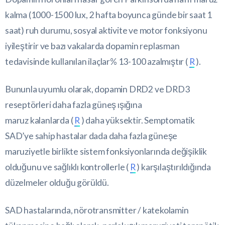
kalma (1000-1500 lux, 2 hafta boyunca günde bir saat 1
saat) ruh durumu, sosyal aktivite ve motor fonksiyonu
iyileştirir ve bazı vakalarda dopamin replasman
tedavisinde kullanılan ilaçlar% 13-100 azalmıştır (
R
).
Bununla uyumlu olarak, dopamin DRD2 ve DRD3
reseptörleri daha fazla güneş ışığına
maruz kalanlarda (
R
) daha yüksektir. Semptomatik
SAD’ye sahip hastalar dada daha fazla güneşe
maruziyetle birlikte sistem fonksiyonlarında değişiklik
olduğunu ve sağlıklı kontrollerle (
R
) karşılaştırıldığında
düzelmeler olduğu görüldü.
SAD hastalarında, nörotransmitter / katekolamin