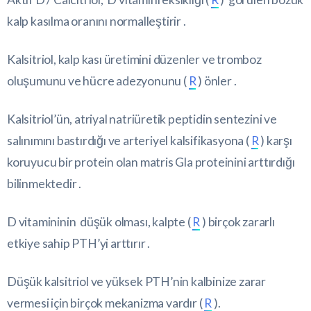
kalp kasılma oranını normalleştirir .
Kalsitriol, kalp kası üretimini düzenler ve tromboz
oluşumunu ve hücre adezyonunu (
R
) önler .
Kalsitriol’ün, atriyal natriüretik peptidin sentezini ve
salınımını bastırdığı ve arteriyel kalsifikasyona (
R
) karşı
koruyucu bir protein olan matris Gla proteinini arttırdığı
bilinmektedir .
D vitamininin düşük olması, kalpte (
R
) birçok zararlı
etkiye sahip PTH’yi arttırır .
Düşük kalsitriol ve yüksek PTH’nin kalbinize zarar
vermesi için birçok mekanizma vardır (
R
).