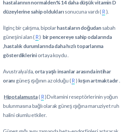
hastalarının normalden% 14 daha düşük vitamin D
düzeylerine sahip oldukları
sonucuna vardı (
R
).
İlginç bir çalışma, bipolar
hastaların doğudan
sabah
güneşini alan (
R
)
bir pencereye sahip odalarında
,hastalık durumlarında daha hızlı toparlanma
gösterdiklerini
ortaya koydu .
Avustralya’da,
orta yaşlı insanlar arasında intihar
oranı
güneş ışığının az olduğu (
R
)
kışın artmaktadır
.
Hipotalamusta
(
R
)Dvitamini reseptörlerinin yoğun
bulunmasına bağlı olarak güneş ışığına maruziyet ruh
halini olumlu etkiler.
Güneş ışığı aynı zamanda beta-endorfinleri artırarak