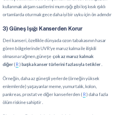
kullanmak akşam saatlerini mum ışığı gibi loş kısık ışıklı
ortamlarda oturmak gece daha iyi bir uyku için ön adımdır
3) Güneş Işığı Kanserden Korur
Deri kanseri, özellikle dünyada ozon tabakasının hasar
gören bölgelerinde UVR’ye maruz kalma ile ilişkili
olmasına rağmen,güneşe
çok az maruz kalmak
diğer
(
R
)
başka kanser türlerini fazlasıyla tetikler
.
Örneğin, daha az güneşli yerlerde (örneğin yüksek
enlemlerde) yaşayanlar meme, yumurtalık, kolon,
pankreas, prostat ve diğer kanserlerden (
R
) daha fazla
ölüm riskine sahiptir .