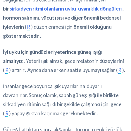
bir
sirkadyen ritmi olanların uyku-uyanıklık döngüleri
,
hormon salınımı, vücut ısısı ve diğer önemli bedensel
işlevlerin
(
R
) düzenlenmesi için
önemli olduğunu
göstermektedir
.
İyi uyku için gündüzleri yeterince güneş ışığı
almalıyız
. Yeterli ışık almak, gece melatonin düzeylerini
(
R
) artırır . Ayrıca daha erken saatte uyumayı sağlar (
R
).
İnsanlar gece boyunca ışık uyarılarına duyarlı
davranırlar. Sonuç olarak, sabah güneş ışığı ile birlikte
sirkadiyen ritimin sağlıklı bir şekilde çalışması için, gece
(
R
) yapay ışıktan kaçınmak gerekmektedir .
Güneş battıktan sonra akşamları turuncu renkli gözlük