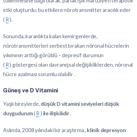
tükenmesine bağlı olarak, parlak ışık maruziyeti terapötik
etki oluşturdu; bu etkilere nörotransmitter aracılık eder
(
R
).
Sonunda, karanlıkta kalan kemirgenlerde,
nörotransmitterleri serbest bırakan nöronal hücrelerin
yıkımının arttığı görüldü – depresif durumun
(
R
) göstergesi olan davranışsal değişikliklerden, nöronal
hücre azalması sorumlu olabilir .
Güneş ve D Vitamini
Yaşlı bireylerde,
düşük D vitamini seviyeleri düşük
duygudurum
(
R
)
ile ilişkilidir
.
Aslında, 2008 yılındaki bir araştırma
, klinik depresyon