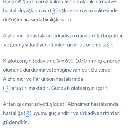
Parlak ışığa az maruz kalma ile tipik olarak normal ve
hastalıklı yaşlanmaya (
R
) eşlik eden uyku kalitesinde
düşüşler arasında bir ilişki vardır .
Alzheimer’lı hastaların sirkadiyen ritimleri (
R
) bozuktur
ve güneş sirkadiyen ritimler için kritik öneme taşır.
Kızılötesi ışın tedavisine (λ = 600-1070 nm) ışık, nöron
ölümünü durdurma yeteneğine sahiptir. Bu terapi
Alzheimer ve Parkinson hastalarında
(
R
) araştırılmaktadır . Güneş kızılötesi ışın içerir.
Artan ışık maruziyeti, şiddetli Alzheimer hastalarında
hastalığa (
R
) uyumu güçlendirir ve sirkadiyen ritimleri
güçlendirir .