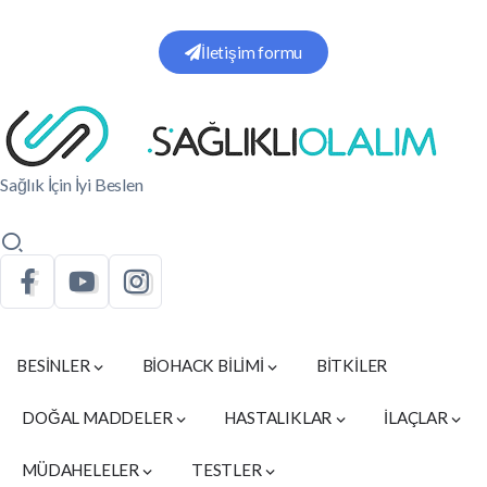
İletişim formu
Sağlık İçin İyi Beslen
BESİNLER
BİOHACK BİLİMİ
BİTKİLER
DOĞAL MADDELER
HASTALIKLAR
İLAÇLAR
MÜDAHELELER
TESTLER