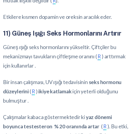
mutlak ilişkili değildir (
R
).
Etkilere kısmen dopamin ve oreksin aracılık eder.
11) Güneş Işığı Seks Hormonlarını Artırır
Güneş ışığı seks hormonlarını yükseltir. Çiftçiler bu
mekanizmayı tavukların çiftleşme oranını (
R
) arttırmak
için kullanırlar .
Bir insan çalışması, UV ışığı tedavisinin
seks hormonu
düzeylerini
(
R
)
ikiye katlamak
için yeterli olduğunu
bulmuştur .
Çalışmalar kabaca göstermektedir ki
yaz dönemi
boyunca testesteron % 20 oranında artar
(
R
). Bu etki,