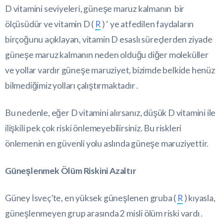
D vitamini seviyeleri, güneşe maruz kalmanın bir
ölçüsüdür ve vitamin D (
R
) ‘ ye atfedilen faydaların
birçoğunu açıklayan, vitamin D esaslı süreçlerden ziyade
güneşe maruz kalmanın neden olduğu diğer moleküller
ve yollar vardır güneşe maruziyet, bizimde belkide henüz
bilmediğimiz yolları çalıştırmaktadır .
Bu nedenle, eğer D vitamini alırsanız, düşük D vitamini ile
ilişkili pek çok riski önlemeyebilirsiniz. Bu riskleri
önlemenin en güvenli yolu aslında güneşe maruziyettir.
Güneşlenmek Ölüm Riskini Azaltır
Güney İsveç’te, en yüksek güneşlenen gruba (
R
) kıyasla,
güneşlenmeyen grup arasında 2 misli ölüm riski vardı .