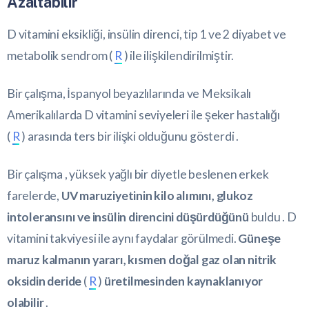
Azaltabilir
D vitamini eksikliği, insülin direnci, tip 1 ve 2 diyabet ve
metabolik sendrom (
R
) ile ilişkilendirilmiştir.
Bir çalışma, İspanyol beyazlılarında ve Meksikalı
Amerikalılarda D vitamini seviyeleri ile şeker hastalığı
(
R
) arasında ters bir ilişki olduğunu gösterdi .
Bir çalışma , yüksek yağlı bir diyetle beslenen erkek
farelerde,
UV maruziyetinin kilo alımını, glukoz
intoleransını ve insülin direncini düşürdüğünü
buldu . D
vitamini takviyesi ile aynı faydalar görülmedi.
Güneşe
maruz kalmanın yararı, kısmen doğal gaz olan nitrik
oksidin deride
(
R
)
üretilmesinden kaynaklanıyor
olabilir
.