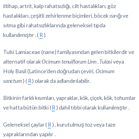
iltihap, artrit, kalp rahatsızlığı, cilt hastalıkları, göz
hastalıkları, çeşitli zehirlenme biçimleri, böcek ısırığı ve
sıtma gibi rahatsızlıklarında geleneksel tıpda
kullanılımıştır . (
R
).
Tulsi Lamiaceae (nane) familyasından gelen bitkilerdir ve
alternatif olarak
Ocimum tenuiflorum Linn
,
Tulasi
veya
Holy Basil (Latince’den doğrudan çeviri,
Ocimum
sanctum
) (
R
) olarak da adlandırılabilir.
Bitkinin farklı kısımları, yapraklar, kök, çiçek, kök, tohumlar
ve hatta bütün bitki (
R
) dahil tıbbi olarak kullanılmıştır .
Geleneksel çaylar (
R
) , kurutulmuş toz veya taze
yapraklarından yapılır .