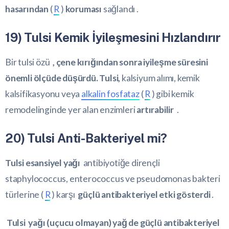
hasarından
(
R
)
koruması
sağlandı .
19) Tulsi Kemik İyileşmesini Hızlandırır
Bir tulsi özü
, çene kırığından sonra iyileşme süresini
önemli ölçüde düşürdü. Tulsi,
kalsiyum alımı, kemik
kalsifikasyonu veya
alkalin fosfataz
(
R
) gibi kemik
remodelinginde yer alan enzimleri
artırabilir
.
20) Tulsi Anti-Bakteriyel mi?
Tulsi esansiyel yağı
antibiyotiğe dirençli
staphylococcus, enterococcus ve pseudomonas bakteri
türlerine (
R
) karşı
güçlü antibakteriyel etki gösterdi
.
Tulsi yağı (uçucu olmayan) yağ de güçlü antibakteriyel