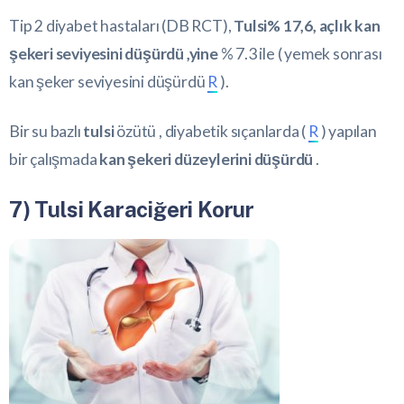
Tip 2 diyabet hastaları (DB RCT),
Tulsi% 17,6, açlık kan
şekeri seviyesini düşürdü ,yine
% 7.3 ile ( yemek sonrası
kan şeker seviyesini düşürdü
R
).
Bir su bazlı
tulsi
özütü , diyabetik sıçanlarda (
R
) yapılan
bir çalışmada
kan şekeri düzeylerini düşürdü
.
7) Tulsi Karaciğeri Korur