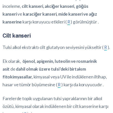
inceleme,
cilt kanseri, akciğer kanseri, göğüs
kanseri
ve
karaciğer kanseri, mide kanseri ve ağız
kanserine
karşı koruyucu etkileri (
R
) görülmüştür .
Cilt kanseri
Tulsi alkol ekstraktı cilt glutatyon seviyesini yükseltir (
R
).
Ek olarak,
öjenol, apigenin, luteolin ve rosmarinik
asit
de
dahil olmak üzere tulsi’deki birtakım
fitokimyasallar,
kimyasal veya UV ile indüklenen iltihap,
hasar ve tümör büyümesine (
R
) karşı da koruyucudır .
Farelerde topik uygulanan tulsi yapraklarının bir alkol
özütü, kimyasal olarak indüklenen bir cilt kanserine karşı