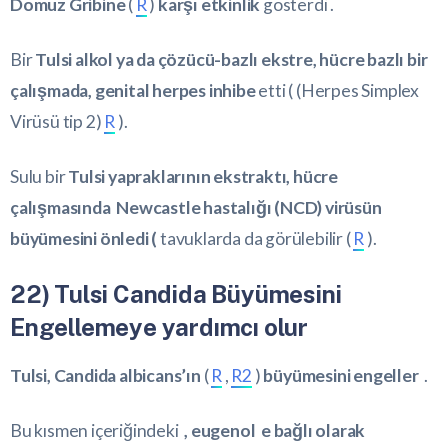
Domuz Gribine
(
R
)
karşı etkinlik
gösterdi .
Bir
Tulsi alkol ya da çözücü-bazlı ekstre, hücre bazlı bir
çalışmada, genital herpes inhibe
etti ( (Herpes Simplex
Virüsü tip 2)
R
).
Sulu bir
Tulsi yapraklarının ekstraktı, hücre
çalışmasında Newcastle hastalığı (NCD) virüsün
büyümesini önledi (
tavuklarda da görülebilir (
R
).
22) Tulsi Candida Büyümesini
Engellemeye yardımcı olur
Tulsi, Candida albicans’ın
(
R
,
R2
)
büyümesini engeller
.
Bu kısmen içeriğindeki
, e
ugenol e bağlı olarak