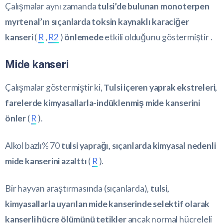
Çalışmalar aynı zamanda
tulsi’de bulunan monoterpen
myrtenal’ın sıçanlarda toksin kaynaklı karaciğer
kanseri
(
R
,
R2
)
önlemede
etkili olduğunu göstermiştir .
Mide kanseri
Çalışmalar göstermiştir ki,
Tulsi içeren yaprak ekstreleri,
farelerde kimyasallarla-indüklenmiş mide kanserini
önler
(
R
).
Alkol bazlı% 70
tulsi yaprağı, sıçanlarda kimyasal nedenli
mide kanserini azalttı
(
R
).
Bir hayvan araştırmasında (sıçanlarda),
tulsi,
kimyasallarla uyarılan mide kanserinde selektif olarak
kanserli hücre ölümünü tetikler
ancak normal hücreleli