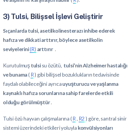
3) Tulsi, Bilişsel İşlevi Geliştirir
Sıçanlarda tulsi, asetilkolinesterazı inhibe ederek
hafıza ve dikkati arttırır, böylece asetilkolin
seviyelerini
(R)
arttırır
.
Kurutulmuş
tulsi
su özütü,
tulsi’nin Alzheimer hastalığı
ve bunama
(
R
) gibi bilişsel bozuklukların tedavisinde
faydalı olabileceğini ayrıca
uyuşturucu ve yaşlanma
kaynaklı hafıza sorunlarına sahip farelerde etkili
olduğu görülmüştür
.
Tulsi özü hayvan çalışmalarına (
R
,
R2
) göre, santral sinir
sistemi üzerindeki etkileri yoluyla
konvülsiyonları