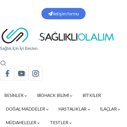
İletişim formu
Sağlık İçin İyi Beslen
BESİNLER
BİOHACK BİLİMİ
BİTKİLER
DOĞAL MADDELER
HASTALIKLAR
İLAÇLAR
MÜDAHELELER
TESTLER