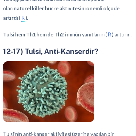
olan
natürel killer hücre aktivitesini önemli ölçüde
artırdı
(
R
).
Tulsi hem Th1 hem de Th2 i
mmün yanıtlarını (
R
) arttırır .
12-17) Tulsi, Anti-Kanserdir?
Tulsi’nin anti-kanser aktivitesi üzerine yapılan bir