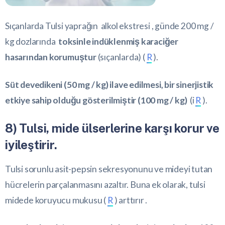
Sıçanlarda Tulsi yaprağın alkol ekstresi , günde 200 mg /
kg dozlarında
toksinle indüklenmiş karaciğer
hasarından korumuştur
(sıçanlarda) (
R
).
Süt devedikeni (50 mg / kg) ilave edilmesi, bir sinerjistik
etkiye sahip olduğu gösterilmiştir (100 mg / kg)
(i
R
).
8) Tulsi, mide ülserlerine karşı korur ve
iyileştirir.
Tulsi sorunlu asit-pepsin sekresyonunu ve mideyi tutan
hücrelerin parçalanmasını azaltır. Buna ek olarak, tulsi
midede koruyucu mukusu (
R
) arttırır .