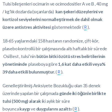
Tulsi bileşenleri ocimarin ve ocimodositler A ve B , 40 mg
/ kg’lık dozlarda (sıçanlarda)
kan şekeri düzeylerini ve
kortizol seviyelerini normalleştirmek de dahil olmak
üzere antistres aktivitesi
göstermektedir (
R
).
18-65 yaşlarındaki 158 hastanın randomize, çift-kör,
plasebo kontrollü bir çalışmasında altı haftalık bir sürede
OsiBest , tulsi’nin
bütün bitki özütü stres belirtilerinin
yönetiminde
plaseboya göre
1,6 kat daha etkili veya%
39 daha etkili bulunmuştur.
(
R
).
Genelleştirilmiş Anksiyete Bozukluğu olan 35 denek
üzerinde yapılan bir çalışmada
günde iki öğünle birlikte
tulsi (500 mg) alarak
iki aylık bir süre
boyunca
kaygı
ve
duygularını azalttı
(
R
).