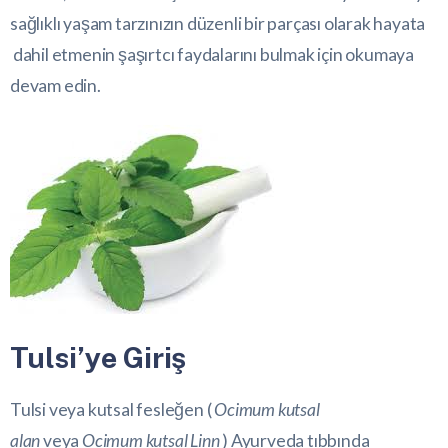
sağlıklı yaşam tarzınızın düzenli bir parçası olarak hayata
dahil etmenin şaşırtcı faydalarını bulmak için okumaya
devam edin.
Tulsi’ye Giriş
Tulsi veya kutsal fesleğen (
Ocimum kutsal
alan
veya
Ocimum kutsal Linn
) Ayurveda tıbbında