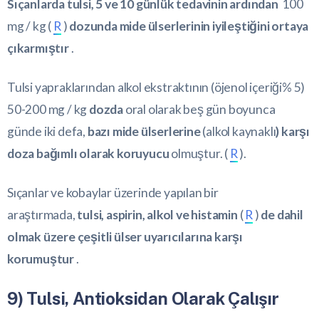
Sıçanlarda tulsi, 5 ve 10 günlük tedavinin ardından
100
mg / kg (
R
)
dozunda mide ülserlerinin iyileştiğini ortaya
çıkarmıştır
.
Tulsi yapraklarından alkol ekstraktının (öjenol içeriği% 5)
50-200 mg / kg
dozda
oral olarak beş gün boyunca
günde iki defa,
bazı mide ülserlerine
(alkol kaynaklı
) karşı
doza bağımlı olarak koruyucu
olmuştur. (
R
).
Sıçanlar ve kobaylar üzerinde yapılan bir
araştırmada,
tulsi, aspirin, alkol ve histamin
(
R
)
de dahil
olmak üzere çeşitli ülser uyarıcılarına karşı
korumuştur
.
9) Tulsi, Antioksidan Olarak Çalışır