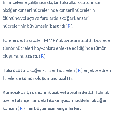
Bir inceleme çalışmasında, bir tulsi alkol özütü, insan
akciğer kanseri hücrelerinde kanserli hücrelerin
ölümüne yol açtı ve farelerde akciğer kanseri
hücrelerinin büyümesini bastırdı (
R
).
Farelerde, tulsi özleri MMP9 aktivitesini azalttı, böylece
tümör hücreleri hayvanlara enjekte edildiğinde tümör
oluşumunu azalttı. (
R
).
Tulsi özütü
, akciğer kanseri hücreleri (
R
) enjekte edilen
farelerde
tümör oluşumunu azalttı
.
Karnosik asit, rosmarinik asit ve luteolin de
dahil olmak
üzere
tulsi
içerisindeki
fitokimyasal maddeler akciğer
kanseri
(
R
) ‘
nin büyümesini engellerler
.