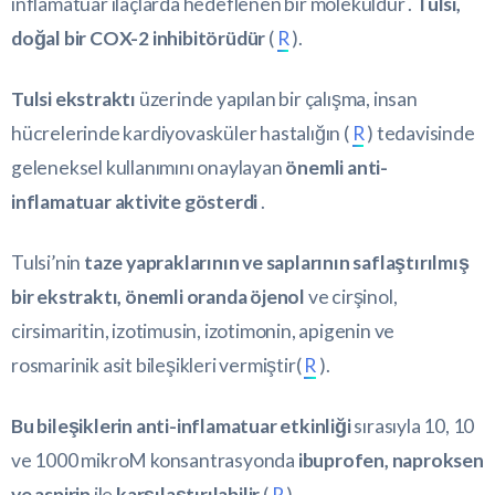
inflamatuar ilaçlarda hedeflenen bir moleküldür .
Tulsi,
doğal bir COX-2 inhibitörüdür
(
R
).
Tulsi ekstraktı
üzerinde yapılan bir çalışma, insan
hücrelerinde kardiyovasküler hastalığın (
R
) tedavisinde
geleneksel kullanımını onaylayan
önemli anti-
inflamatuar aktivite gösterdi
.
Tulsi’nin
taze yapraklarının ve saplarının saflaştırılmış
bir ekstraktı, önemli oranda öjenol
ve cirşinol,
cirsimaritin, izotimusin, izotimonin, apigenin ve
rosmarinik asit bileşikleri vermiştir(
R
).
Bu bileşiklerin anti-inflamatuar etkinliği
sırasıyla 10, 10
ve 1000 mikroM konsantrasyonda
ibuprofen, naproksen
ve aspirin
ile
karşılaştırılabilir
(
R
).