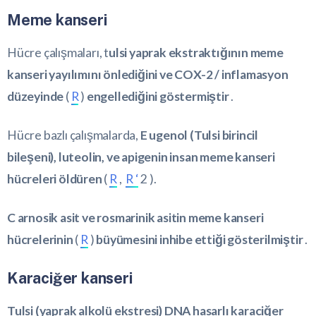
Meme kanseri
Hücre çalışmaları, t
ulsi yaprak ekstraktığının meme
kanseri yayılımını önlediğini ve COX-2 / inflamasyon
düzeyinde
(
R
)
engellediğini göstermiştir
.
Hücre bazlı çalışmalarda,
E ugenol (Tulsi birincil
bileşeni), luteolin, ve apigenin insan meme kanseri
hücreleri öldüren
(
R
,
R ‘
2 ).
C arnosik asit ve rosmarinik asitin meme kanseri
hücrelerinin
(
R
)
büyümesini inhibe ettiği gösterilmiştir
.
Karaciğer kanseri
Tulsi (yaprak alkolü ekstresi) DNA hasarlı karaciğer