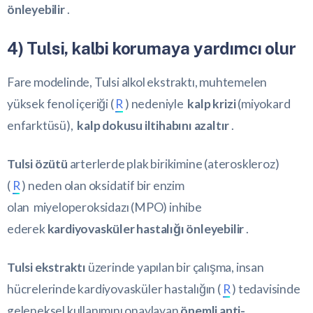
önleyebilir
.
4) Tulsi, kalbi korumaya yardımcı olur
Fare modelinde, Tulsi alkol ekstraktı, muhtemelen
yüksek fenol içeriği (
R
) nedeniyle
kalp krizi
(miyokard
enfarktüsü),
kalp dokusu iltihabını azaltır
.
Tulsi özütü
arterlerde plak birikimine (ateroskleroz)
(
R
) neden olan oksidatif bir enzim
olan miyeloperoksidazı (MPO) inhibe
ederek
kardiyovasküler hastalığı önleyebilir
.
Tulsi ekstraktı
üzerinde yapılan bir çalışma, insan
hücrelerinde kardiyovasküler hastalığın (
R
) tedavisinde
geleneksel kullanımını onaylayan
önemli anti-