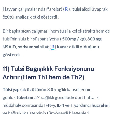
Hayvan çalışmalarında (fareler)
(
R
)
,
tulsi
alkollü yaprak
özütü analjezik etki gösterdi .
Bir başka sıçan çalışması, hem tulsi alkol ekstraktı hem de
tulsi’nin sulu bir süspansiyonu
( 500 mg / kg), 300 mg
NSAID, sodyum salisilat
(
R
)
kadar etkili olduğunu
gösterdi
.
11) Tulsi Bağışıklık Fonksiyonunu
Artırır (Hem Th1 hem de Th2)
Tülsi yaprak özütünün
300 mg’lık kapsüllerinin
günlük
tüketimi
, 24 sağlıklı gönüllüde dört haftalık
müdahale sonrasında
IFN-y, IL-4 ve T yardımcı hücreleri
ve
bağışıklık sisteminin tüm önemli bileşenleri