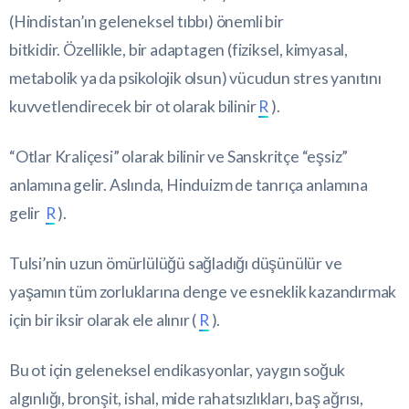
(Hindistan’ın geleneksel tıbbı) önemli bir
bitkidir. Özellikle, bir adaptagen (fiziksel, kimyasal,
metabolik ya da psikolojik olsun) vücudun stres yanıtını
kuvvetlendirecek bir ot olarak bilinir
R
).
“Otlar Kraliçesi” olarak bilinir ve Sanskritçe “eşsiz”
anlamına gelir. Aslında, Hinduizm de tanrıça anlamına
gelir
R
).
Tulsi’nin uzun ömürlülüğü sağladığı düşünülür ve
yaşamın tüm zorluklarına denge ve esneklik kazandırmak
için bir iksir olarak ele alınır (
R
).
Bu ot için geleneksel endikasyonlar, yaygın soğuk
algınlığı, bronşit, ishal, mide rahatsızlıkları, baş ağrısı,