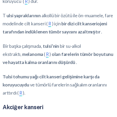
koruyucu (
R
) dur.
T
ulsi yapraklarının
alkollü bir özütü ile ön-muamele, fare
modelinde cilt kanseri (
R
) için
bir dizi cilt kanseriojeni
tarafından indüklenen tümör sayısını azaltmıştır
.
Bir başka çalışmada,
tulsi’nin
bir su-alkol
ekstraktı,
melanoma
(
R
)
olan farelerin tümör boyutunu
ve hayatta kalma oranlarını düşürdü
.
Tulsi tohumu yağı cilt kanseri gelişimine karşı da
koruyucuydu
ve tümörlü farelerin sağkalım oranlarını
arttırdı (
R
).
Akciğer kanseri