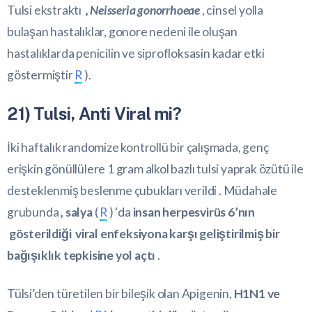
Tulsi ekstraktı
, Neisseria gonorrhoeae
, cinsel yolla
bulaşan hastalıklar, gonore nedeni ile oluşan
hastalıklarda penicilin ve siprofloksasin kadar etki
göstermiştir
R
).
21) Tulsi, Anti Viral mi?
İki haftalık randomize kontrollü bir çalışmada, genç
erişkin gönüllülere 1 gram alkol bazlı tulsi yaprak özütü ile
desteklenmiş beslenme çubukları verildi . Müdahale
grubunda
, salya
(
R
) ‘da
insan herpesvirüs 6’nın
gösterildiği viral enfeksiyona karşı geliştirilmiş bir
bağışıklık tepkisine yol açtı
.
Tülsi’den türetilen bir bileşik olan Apigenin,
H1N1 ve