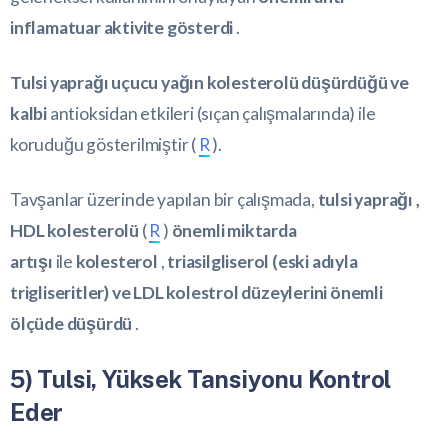
inflamatuar aktivite gösterdi
.
Tulsi yaprağı uçucu yağın kolesterolü düşürdüğü ve
kalbi
antioksidan etkileri (sıçan çalışmalarında) ile
koruduğu gösterilmiştir (
R
).
Tavşanlar üzerinde yapılan bir çalışmada,
tulsi yaprağı ,
HDL kolesterolü
(
R
)
önemli miktarda
artışı
ile
kolesterol
,
triasilgliserol (eski adıyla
trigliseritler) ve LDL kolestrol düzeylerini önemli
ölçüde düşürdü
.
5) Tulsi, Yüksek Tansiyonu Kontrol
Eder