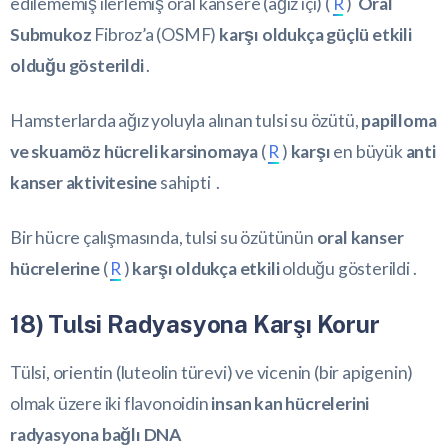
edilememiş ilerlemiş oral kansere (ağız içi) (
R
)
Oral
Submukoz
Fibroz’a (OSMF)
karşı oldukça güçlü etkili
olduğu gösterildi
.
Hamsterlarda ağız yoluyla alınan tulsi su özütü,
papilloma
ve skuamöz hücreli karsinomaya
(
R
)
karşı
en büyük
anti
kanser aktivitesine
sahipti .
Bir hücre çalışmasında, tulsi su özütünün
oral kanser
hücrelerine
(
R
)
karşı oldukça etkili
olduğu gösterildi .
18) Tulsi Radyasyona Karşı Korur
Tülsi, orientin (luteolin türevi) ve vicenin (bir apigenin)
olmak üzere iki flavonoidin
insan kan hücrelerini
radyasyona bağlı DNA