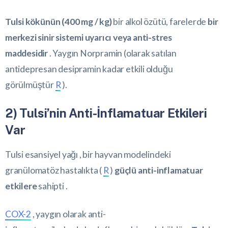
Tulsi kökünün (400 mg / kg)
bir alkol özütü, farelerde
bir
merkezi sinir sistemi uyarıcı veya anti-stres
maddesidir
. Yaygın Norpramin (olarak satılan
antidepresan desipramin kadar etkili olduğu
görülmüştür
R
).
2) Tulsi’nin Anti-İnflamatuar Etkileri
Var
Tulsi esansiyel yağı , bir hayvan modelindeki
granülomatöz hastalıkta (
R
)
güçlü anti-inflamatuar
etkilere
sahipti .
COX-2
, yaygın olarak anti-