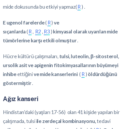
mide dokusunda bu etkiyi yapmaz(
R
) .
E ugenol farelerde
(
R
)
ve
sıçanlarda
(
R
,
R2
,
R3
)
kimyasal olarak uyarılan mide
tümörlerine karşı etkili olmuştur
.
Hücre kültürü çalışmaları,
tulsi, luteolin, β-sitosterol,
ursolik asit ve apigenin fitokimyasallarının büyümeyi
inhibe
ettiğini
ve mide kanserlerini
(
R
)
öldürdüğünü
göstermiştir
.
Ağız kanseri
Hindistan’daki (yaşları 17-56) olan 41 kişide yapılan bir
çalışmada, tulsi
ile zerdeçal kombinasyonu,
tedavi