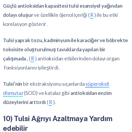
Güçlü antioksidan kapasitesi tulsi esansiyel yağından
dolayı oluşur
ve özellikle öjenol içeriği (
R
) ile bu etki
korelasyon gösterir .
Tulsi yaprak tozu, kadminyum ile karaciğer ve böbrekte
toksisite oluşturulmuş tavuklarda yapılan bir
çalışmada ,
(
R
) antioksidan etkilerinden dolayı organ
fonksiyonlarını iyileştirdi .
Tulsi’nin
bir ekstraksiyonu sıçanlarda
süperoksit
dismutaz
(SOD) ve katalaz gibi
antioksidan enzim
düzeylerini arttırdı
(
R
).
10) Tulsi Ağrıyı Azaltmaya Yardım
edebilir