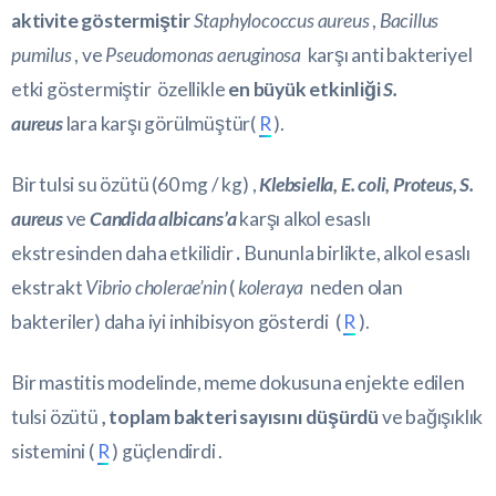
aktivite göstermiştir
Staphylococcus aureus
,
Bacillus
pumilus
, ve
Pseudomonas aeruginosa
karşı anti bakteriyel
etki göstermiştir özellikle
en büyük etkinliği
S.
aureus
lara karşı görülmüştür(
R
).
Bir tulsi su özütü (60 mg / kg) ,
Klebsiella, E. coli, Proteus, S.
aureus
ve
Candida albicans’a
karşı alkol esaslı
ekstresinden daha etkilidir
.
Bununla birlikte, alkol esaslı
ekstrakt
Vibrio cholerae’nin
(
koleraya
neden olan
bakteriler) daha iyi inhibisyon gösterdi (
R
).
Bir mastitis modelinde, meme dokusuna enjekte edilen
tulsi özütü
, toplam bakteri sayısını düşürdü
ve bağışıklık
sistemini (
R
) güçlendirdi .