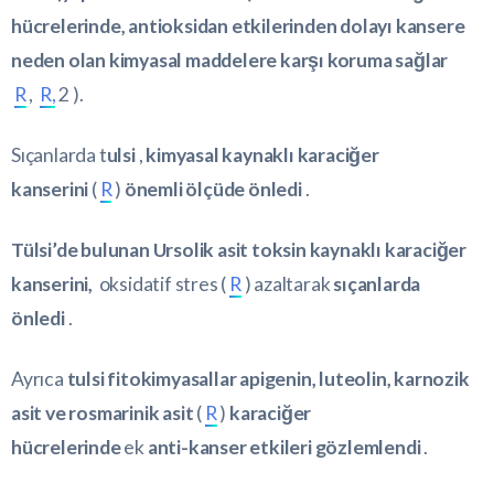
hücrelerinde, antioksidan etkilerinden dolayı kansere
neden olan kimyasal maddelere karşı koruma sağlar
R
,
R,
2 ).
Sıçanlarda t
ulsi
,
kimyasal kaynaklı karaciğer
kanserini
(
R
)
önemli ölçüde önledi
.
Tülsi’de bulunan Ursolik asit toksin kaynaklı karaciğer
kanserini,
oksidatif stres (
R
) azaltarak
sıçanlarda
önledi
.
Ayrıca
tulsi fitokimyasallar apigenin, luteolin, karnozik
asit ve rosmarinik asit
(
R
)
karaciğer
hücrelerinde
ek
anti-kanser etkileri gözlemlendi
.