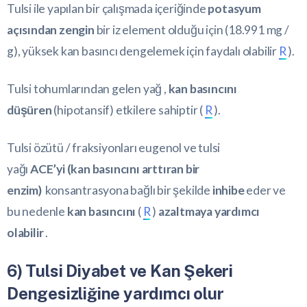
Tulsi ile yapılan bir çalışmada içeriğinde
potasyum
açısından zengin
bir iz element olduğu için (18.991 mg /
g), yüksek kan basıncı dengelemek için faydalı olabilir
R
).
Tulsi tohumlarından gelen yağ ,
kan basıncını
düşüren
(hipotansif) etkilere sahiptir (
R
).
Tulsi özütü / fraksiyonları eugenol ve tulsi
yağı
ACE’yi (kan basıncını arttıran bir
enzim)
konsantrasyona bağlı bir şekilde
inhibe
eder ve
bu nedenle
kan basıncını
(
R
)
azaltmaya yardımcı
olabilir
.
6) Tulsi Diyabet ve Kan Şekeri
Dengesizliğine yardımcı olur