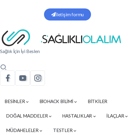
İletişim formu
Sağlık İçin İyi Beslen
BESİNLER
BİOHACK BİLİMİ
BİTKİLER
DOĞAL MADDELER
HASTALIKLAR
İLAÇLAR
MÜDAHELELER
TESTLER