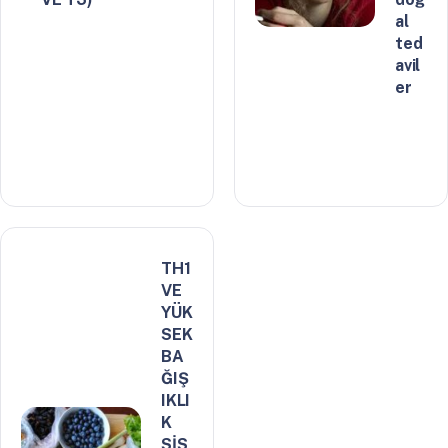
al
ted
avil
er
TH1
VE
YÜK
SEK
BA
ĞIŞ
IKLI
K
SİS