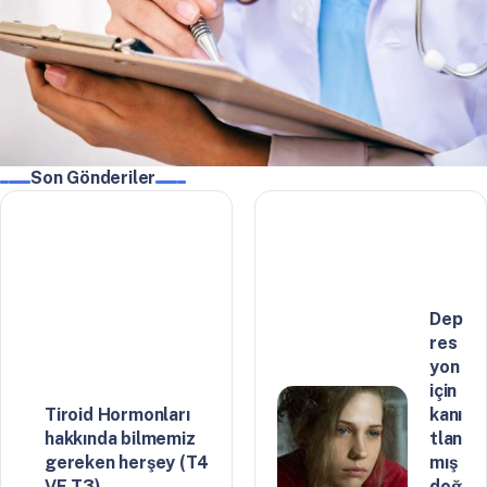
Son Gönderiler
Dep
res
yon
için
Tiroid Hormonları
kanı
hakkında bilmemiz
tlan
gereken herşey (T4
mış
VE T3)
doğ