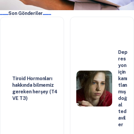
Son Gönderiler
Dep
res
yon
için
Tiroid Hormonları
kanı
hakkında bilmemiz
tlan
gereken herşey (T4
mış
VE T3)
doğ
al
ted
avil
er