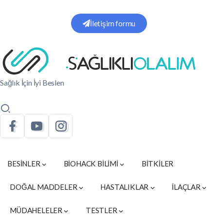
İletişim formu
Sağlık İçin İyi Beslen
BESİNLER
BİOHACK BİLİMİ
BİTKİLER
DOĞAL MADDELER
HASTALIKLAR
İLAÇLAR
MÜDAHELELER
TESTLER