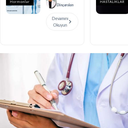
Hormonlar
HASTALIKLAR
Dinçarslan
Devamını
Okuyun