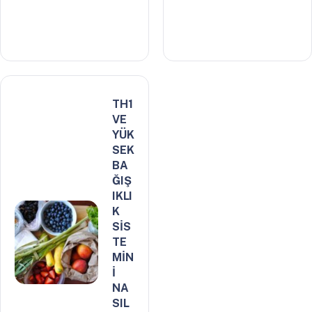
TH1
VE
YÜK
SEK
BA
ĞIŞ
IKLI
K
SİS
TE
MİN
İ
NA
SIL