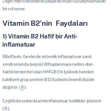
Diğer mikro besinlerle çalışarak insan vücudunda hayati
bir rol oynar.
Vitamin B2’nin Faydaları
1) Vitamin B2 Hafif bir Anti-
inflamatuar
Riboflavin, farelerde sistemik inflamatuvar yanıt
sendromunda (sepsis) iltihaplanmaya neden olan
faktörlerden biri olan HMGB1’in (yüksek hareket
kabiliyeti grup protein B1) ifadesini önemli ölçüde
düşürür (
R
).
Çeşitli durumlarda antienflamatuar özellikler gösterir
(
R
).