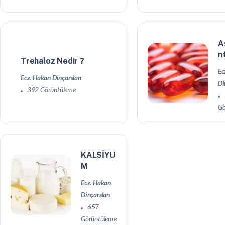
A
n
Trehaloz Nedir ?
Ec
Ecz. Hakan Dinçarslan
Di
392 Görüntüleme
Gö
KALSİYU
M
Ecz. Hakan
Dinçarslan
657
Görüntüleme