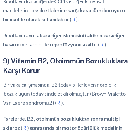
Riboflavin
karaciğerde CCl4
ve diğer kimyasal
maddelerin
toksik etkilerine karşı karaciğeri koruyucu
bir madde olarak kullanılabilir
(
R
).
Riboflavin ayrıca
karaciğer iskemisini takiben karaciğer
hasarını
ve farelerde
reperfüzyonu azaltır
(
R
).
9) Vitamin B2, Otoimmün Bozukluklara
Karşı Korur
Bir vaka çalışmasında, B2 tedavisi ilerleyen nörolojik
bozukluğun tedavisinde etkili olmuştur (Brown-Vialetto-
Van Laere sendromu 2) (
R
).
Farelerde, B2
, otoimmün bozukluktan sonra multipl
skleroz
(
R
)
sonrasında bir motor özürlülük modelinin