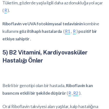
Tüketim, gözlerde yaşla ilgili daha az donukluğa yol açar
(
R
).
Riboflavin ve UVA fotokimyasal tedavisinin
kombine
kullanımı
göz iltihaplı hastalarda
(
R1
,
R
)
pozitif bir
etkiye sahiptir
.
5) B2 Vitamini, Kardiyovasküler
Hastalığı Önler
Belirli bir genotipi olan bir hastada,
Riboflavin kan
basıncını etkili bir şekilde düşürür
(
R
,
R2
).
Oral Riboflavin takviyesi alan yaşlılar, kalp hastalığına