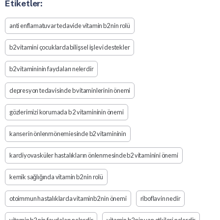
Etiketler:
anti enflamatuvar tedavide vitamin b2 nin rolü
b2 vitamini çocuklarda bilişsel işlevi destekler
b2 vitamininin faydaları nelerdir
depresyon tedavisinde b vitaminlerinin önemi
gözlerimizi korumada b 2 vitamininin önemi
kanserin önlenmönemiesinde b2 vitamininin
kardiyovasküler hastalıkların önlenmesinde b2 vitaminini önemi
kemik sağlığında vitamin b2 nin rolü
otoimmun hastalıklarda vitaminb2 nin önemi
riboflavin nedir