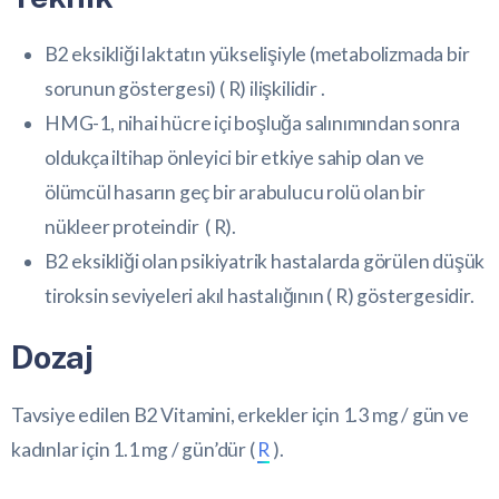
B2 eksikliği laktatın yükselişiyle (metabolizmada bir
sorunun göstergesi) (
R
) ilişkilidir .
HMG-1, nihai hücre içi boşluğa salınımından sonra
oldukça iltihap önleyici bir etkiye sahip olan ve
ölümcül hasarın geç bir arabulucu rolü olan bir
nükleer proteindir (
R
).
B2 eksikliği olan psikiyatrik hastalarda görülen düşük
tiroksin seviyeleri akıl hastalığının (
R
) göstergesidir.
Dozaj
Tavsiye edilen B2 Vitamini, erkekler için 1.3 mg / gün ve
kadınlar için 1.1 mg / gün’dür (
R
).