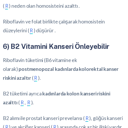
(
R
) neden olan homosisteini azalttı .
Riboflavin ve folat birlikte çalışarak homosistein
düzeylerini (
R
) düşürür .
6) B2 Vitamini Kanseri Önleyebilir
Riboflavin tüketimi (B6 vitamine ek
olarak)
postmenopozal kadınlarda kolorektal kanser
riskini azaltır
(
R
).
B2 tüketimi ayrıca
kadınlarda kolon kanseri riskini
azalttı
(
R
,
R
).
B2 alımı ile prostat kanseri prevelansı (
R
), göğüs kanseri
(
R
) ve akciğer kanseri (
R
) arasında çok az bir ilişki vardır .