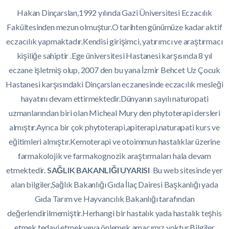
Hakan Dinçarslan,1992 yılında Gazi Üniversitesi Eczacılık
Fakültesinden mezun olmuştur.O tarihten günümüze kadar aktif
eczacılık yapmaktadır.Kendisi girişimci, yatırımcı ve araştırmacı
kişiliğe sahiptir .Ege üniversitesi Hastanesi karşısında 8 yıl
eczane işletmiş olup, 2007 den bu yana İzmir Behcet Uz Çocuk
Hastanesi karşısındaki Dinçarslan eczanesinde eczacılık mesleği
hayatını devam ettirmektedir.Dünyanın sayılı naturopati
uzmanlarından biri olan Micheal Mury den phytoterapi dersleri
almıştır.Ayrıca bir çok phytoterapi,apiterapi,naturapati kurs ve
eğitimleri almıştır.Kemoterapi ve otoimmun hastalıklar üzerine
farmakolojik ve farmakognozik araştırmaları hala devam
etmektedir.
SAĞLIK BAKANLIĞI UYARISI
Bu web sitesinde yer
alan bilgiler,Sağlık Bakanlığı Gıda İlaç Dairesi Başkanlığı yada
Gıda Tarım ve Hayvancılık Bakanlığı tarafından
değerlendirilmemiştir.Herhangi bir hastalık yada hastalık teşhis
etmek,tedavi etmek,veya önlemek amacımız yoktur.Bilgiler