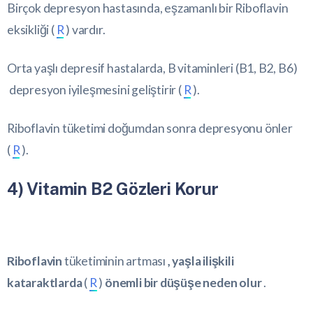
Birçok depresyon hastasında, eşzamanlı bir Riboflavin
eksikliği (
R
) vardır.
Orta yaşlı depresif hastalarda, B vitaminleri (B1, B2, B6)
depresyon iyileşmesini geliştirir (
R
).
Riboflavin tüketimi doğumdan sonra depresyonu önler
(
R
).
4) Vitamin B2 Gözleri Korur
Riboflavin
tüketiminin artması
, yaşla ilişkili
kataraktlarda
(
R
)
önemli bir düşüşe neden olur
.