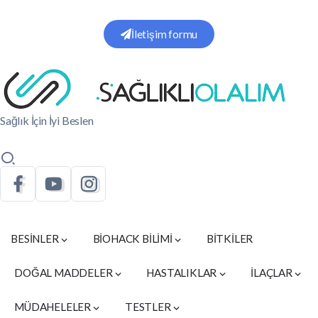
İletişim formu
Sağlık İçin İyi Beslen
BESİNLER
BİOHACK BİLİMİ
BİTKİLER
DOĞAL MADDELER
HASTALIKLAR
İLAÇLAR
MÜDAHELELER
TESTLER