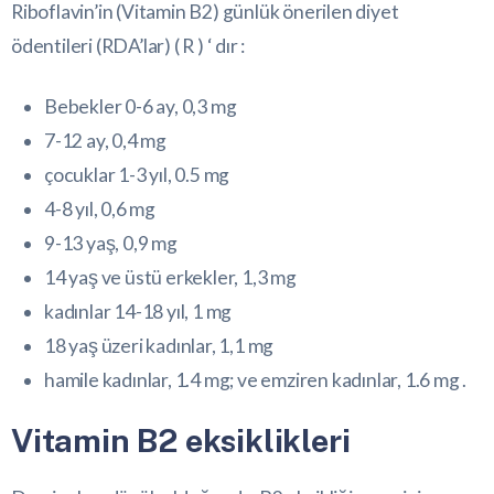
Riboflavin’in (Vitamin B2) günlük önerilen diyet
ödentileri (RDA’lar) ( R ) ‘ dır :
Bebekler 0-6 ay, 0,3 mg
7-12 ay, 0,4 mg
çocuklar 1-3 yıl, 0.5 mg
4-8 yıl, 0,6 mg
9-13 yaş, 0,9 mg
14 yaş ve üstü erkekler, 1,3 mg
kadınlar 14-18 yıl, 1 mg
18 yaş üzeri kadınlar, 1,1 mg
hamile kadınlar, 1.4 mg; ve emziren kadınlar, 1.6 mg .
Vitamin B2 eksiklikleri