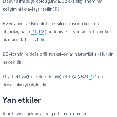
Demir alımı düşük olduğunda, B2 eksikliği aneminin
gelişimini kolaylaştırabilir (
R
).
B2 vitamini ve B6’daki bir eksiklik, kusurlu kollajen
olgunlaşması (
R1
,
R2
) nedeniyle lezyonları cildin mukoza
alanlarında bırakabilir .
B2 vitamini, ciddi alerjik reaksiyonların (anafilaksi) (
R
) bir
nedenidir .
Diyabetli yaşlı erkeklerde bilişsel düşüş B2 (
R
) ‘ nın
düşük alımıyla ilişkilidir .
Yan etkiler
Riboflavin, ağızdan alındığında muhtemelen