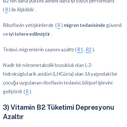
B2’nin daha yüksek alınımı daha iyi soyut performans
(
R
) ile ilişkilidir .
Riboflavin yetişkinlerde (
R
)
migren tedavisinde
güvenli
ve
iyi tolere edilmiştir
.
Tedavi, migrenlerin sayısını azalttı (
R1
,
R2
).
Nadir bir nörometabolik bozukluk olan L-2-
hidroksiglutarik asidüri (LHGüria) olan 16 yaşındaki bir
çocuğa uygulanan riboflavin tedavisi, bilişsel işlevini
geliştirdi (
R
).
3) Vitamin B2 Tüketimi Depresyonu
Azaltır