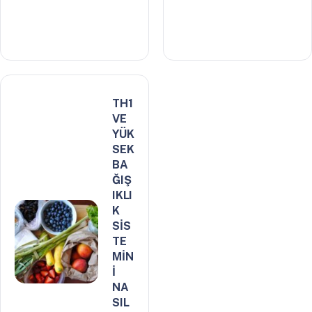
TH1
VE
YÜK
SEK
BA
ĞIŞ
IKLI
K
SİS
TE
MİN
İ
NA
SIL