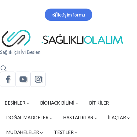
İletişim formu
Sağlık İçin İyi Beslen
BESİNLER
BİOHACK BİLİMİ
BİTKİLER
DOĞAL MADDELER
HASTALIKLAR
İLAÇLAR
MÜDAHELELER
TESTLER