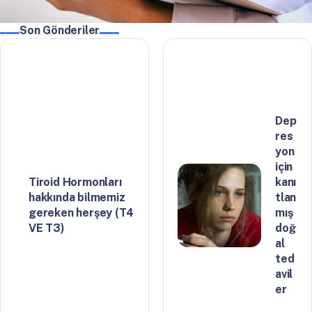
Son Gönderiler
Dep
res
yon
için
Tiroid Hormonları
kanı
hakkında bilmemiz
tlan
gereken herşey (T4
mış
VE T3)
doğ
al
ted
avil
er