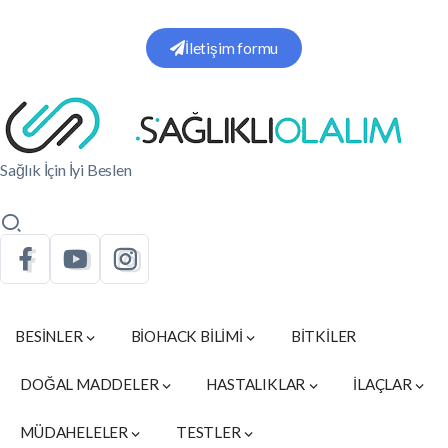
İletişim formu
Sağlık İçin İyi Beslen
BESİNLER
BİOHACK BİLİMİ
BİTKİLER
DOĞAL MADDELER
HASTALIKLAR
İLAÇLAR
MÜDAHELELER
TESTLER