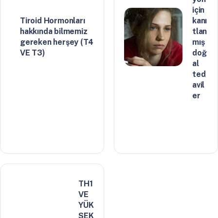
için
Tiroid Hormonları
kanı
hakkında bilmemiz
tlan
gereken herşey (T4
mış
VE T3)
doğ
al
ted
avil
er
TH1
VE
YÜK
SEK