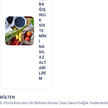
BA
ĞIŞ
IKLI
K
SİS
TE
MİN
İ
NA
SIL
AZ
ALT
ABİ
LİRİ
M
BÜLTEN
E-Posta Adresiniz İle Bültene Abone Olun,Güncel Sağlık Haberlerini