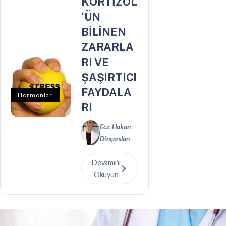
KORTİZOL
‘ÜN
BİLİNEN
ZARARLA
RI VE
ŞAŞIRTICI
FAYDALA
Hormonlar
RI
Ecz. Hakan
Dinçarslan
Devamını
Okuyun