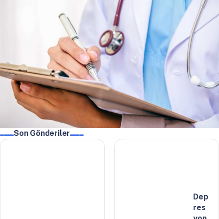
Son Gönderiler
Dep
res
yon