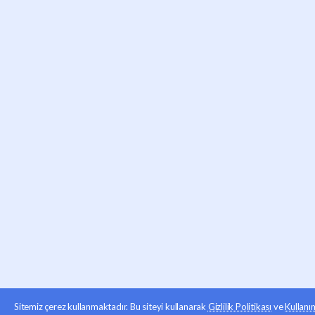
Sitemiz çerez kullanmaktadır. Bu siteyi kullanarak
Gizlilik Politikası
ve
Kullanı