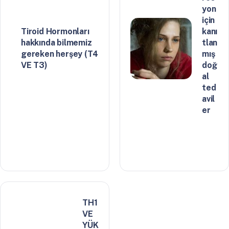
yon
için
Tiroid Hormonları
kanı
hakkında bilmemiz
tlan
gereken herşey (T4
mış
VE T3)
doğ
al
ted
avil
er
TH1
VE
YÜK