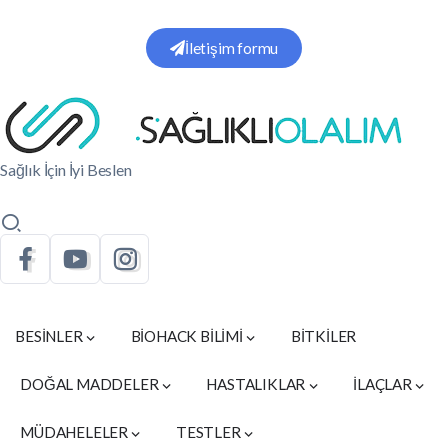
İletişim formu
Sağlık İçin İyi Beslen
BESİNLER
BİOHACK BİLİMİ
BİTKİLER
DOĞAL MADDELER
HASTALIKLAR
İLAÇLAR
MÜDAHELELER
TESTLER