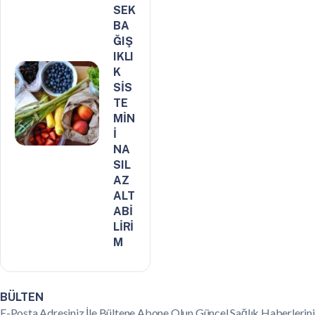
SEK
BA
ĞIŞ
IKLI
K
SİS
TE
MİN
İ
NA
SIL
AZ
ALT
ABİ
LİRİ
M
BÜLTEN
E-Posta Adresiniz İle Bültene Abone Olun,Güncel Sağlık Haberlerini