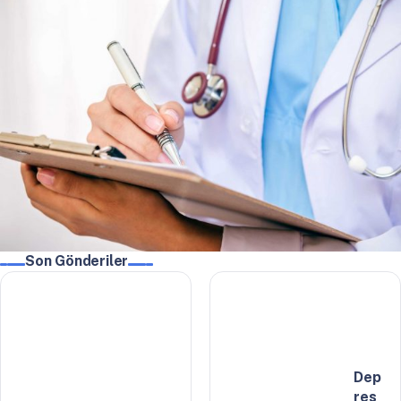
Son Gönderiler
Dep
res