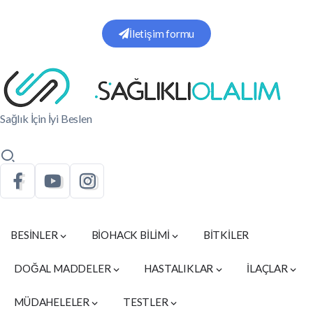
İletişim formu
Sağlık İçin İyi Beslen
BESİNLER
BİOHACK BİLİMİ
BİTKİLER
DOĞAL MADDELER
HASTALIKLAR
İLAÇLAR
MÜDAHELELER
TESTLER