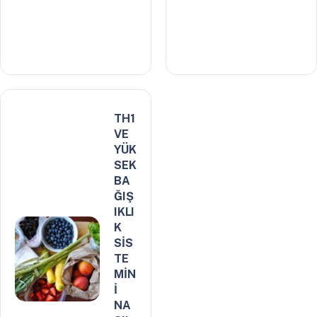
TH1
VE
YÜK
SEK
BA
ĞIŞ
IKLI
K
SİS
TE
MİN
İ
NA