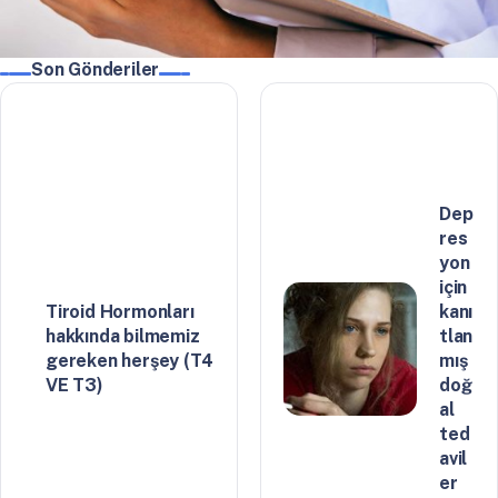
Son Gönderiler
Dep
res
yon
için
Tiroid Hormonları
kanı
hakkında bilmemiz
tlan
gereken herşey (T4
mış
VE T3)
doğ
al
ted
avil
er