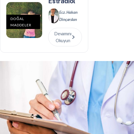
Estradiol
Ecz. Hakan
DOĞAL
Dinçarslan
MADDELER
Devamını
Okuyun