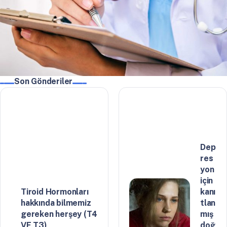
Son Gönderiler
Dep
res
yon
için
Tiroid Hormonları
kanı
hakkında bilmemiz
tlan
gereken herşey (T4
mış
VE T3)
doğ