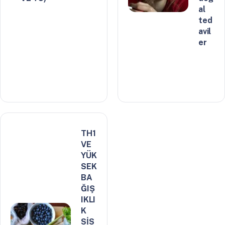
al
ted
avil
er
TH1
VE
YÜK
SEK
BA
ĞIŞ
IKLI
K
SİS