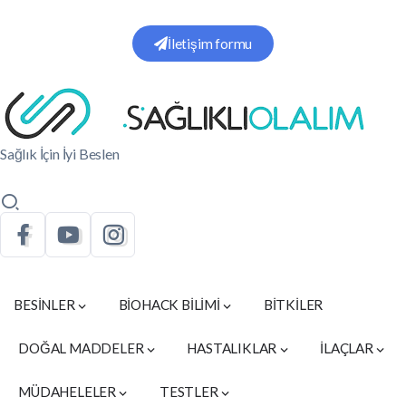
İletişim formu
Sağlık İçin İyi Beslen
BESİNLER
BİOHACK BİLİMİ
BİTKİLER
DOĞAL MADDELER
HASTALIKLAR
İLAÇLAR
MÜDAHELELER
TESTLER