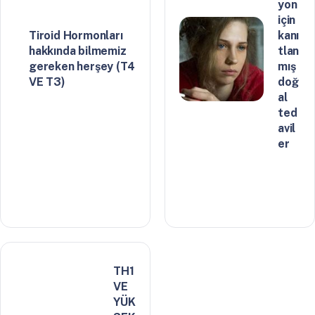
yon
için
Tiroid Hormonları
kanı
hakkında bilmemiz
tlan
gereken herşey (T4
mış
VE T3)
doğ
al
ted
avil
er
TH1
VE
YÜK