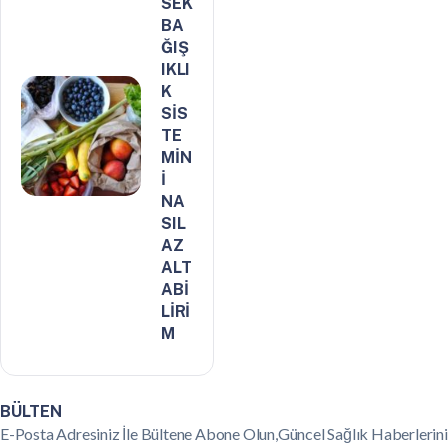
SEK
BA
ĞIŞ
IKLI
K
SİS
TE
MİN
İ
NA
SIL
AZ
ALT
ABİ
LİRİ
M
BÜLTEN
E-Posta Adresiniz İle Bültene Abone Olun,Güncel Sağlık Haberlerini