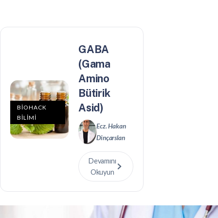
GABA
(Gama
Amino
Bütirik
Asid)
BİOHACK
BİLİMİ
Ecz. Hakan
Dinçarslan
Devamını
Okuyun