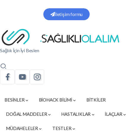
İletişim formu
Sağlık İçin İyi Beslen
BESİNLER
BİOHACK BİLİMİ
BİTKİLER
DOĞAL MADDELER
HASTALIKLAR
İLAÇLAR
MÜDAHELELER
TESTLER