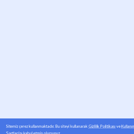
Sitemiz çerez kullanmaktadır. Bu siteyi kullanarak
Gizlilik Politikası
ve
Kullanı
Şartları
'nı kabul etmiş olursunuz.