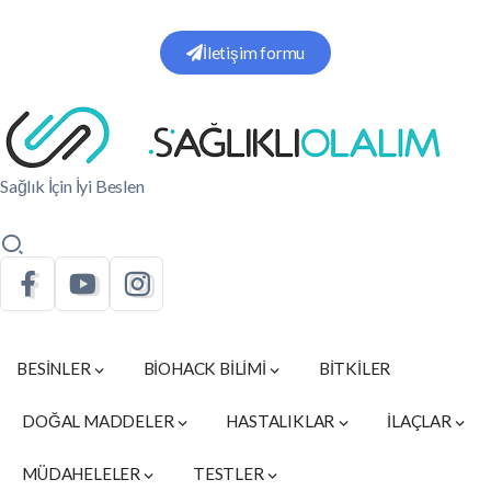
İletişim formu
Sağlık İçin İyi Beslen
BESİNLER
BİOHACK BİLİMİ
BİTKİLER
DOĞAL MADDELER
HASTALIKLAR
İLAÇLAR
MÜDAHELELER
TESTLER