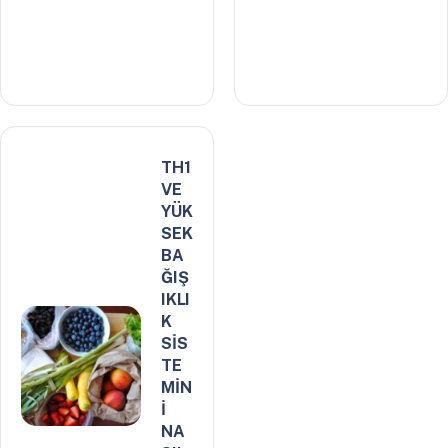
TH1
VE
YÜK
SEK
BA
ĞIŞ
IKLI
K
SİS
TE
MİN
İ
NA