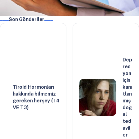
Son Gönderiler
Dep
res
yon
için
Tiroid Hormonları
kanı
hakkında bilmemiz
tlan
gereken herşey (T4
mış
VE T3)
doğ
al
ted
avil
er