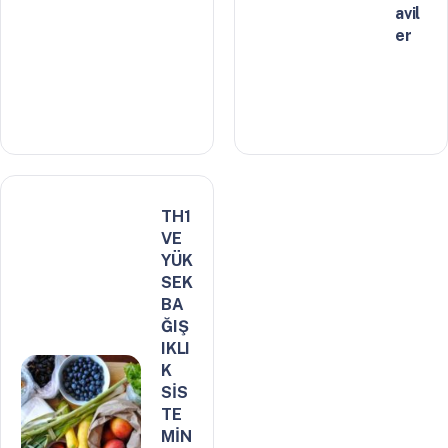
avil
er
TH1
VE
YÜK
SEK
BA
ĞIŞ
IKLI
K
SİS
TE
MİN