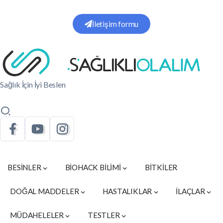
İletişim formu
Sağlık İçin İyi Beslen
BESİNLER
BİOHACK BİLİMİ
BİTKİLER
DOĞAL MADDELER
HASTALIKLAR
İLAÇLAR
MÜDAHELELER
TESTLER