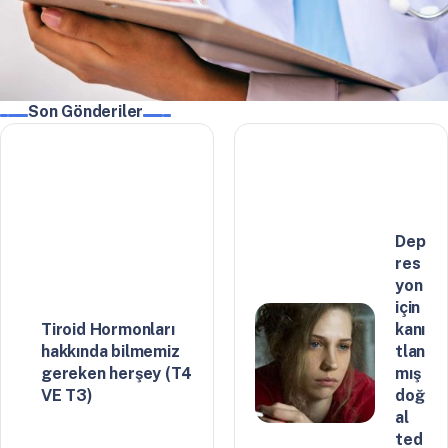
Son Gönderiler
Dep
res
yon
için
Tiroid Hormonları
kanı
hakkında bilmemiz
tlan
gereken herşey (T4
mış
VE T3)
doğ
al
ted