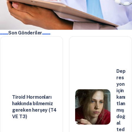
Son Gönderiler
Dep
res
yon
için
Tiroid Hormonları
kanı
hakkında bilmemiz
tlan
gereken herşey (T4
mış
VE T3)
doğ
al
ted