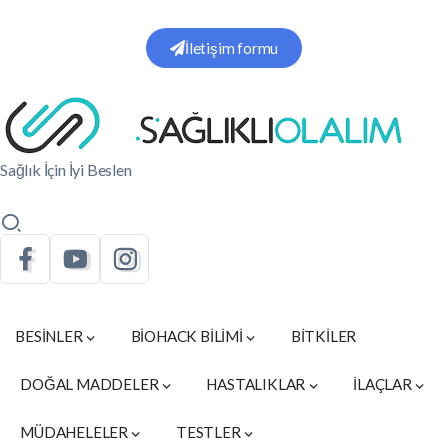
İletişim formu
Sağlık İçin İyi Beslen
BESİNLER
BİOHACK BİLİMİ
BİTKİLER
DOĞAL MADDELER
HASTALIKLAR
İLAÇLAR
MÜDAHELELER
TESTLER