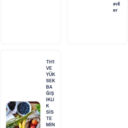
avil
er
TH1
VE
YÜK
SEK
BA
ĞIŞ
IKLI
K
SİS
TE
MİN