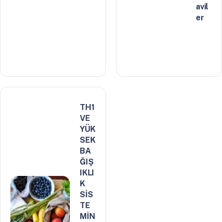
avil
er
TH1
VE
YÜK
SEK
BA
ĞIŞ
IKLI
K
SİS
TE
MİN