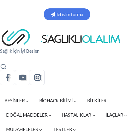
İletişim formu
Sağlık İçin İyi Beslen
BESİNLER
BİOHACK BİLİMİ
BİTKİLER
DOĞAL MADDELER
HASTALIKLAR
İLAÇLAR
MÜDAHELELER
TESTLER