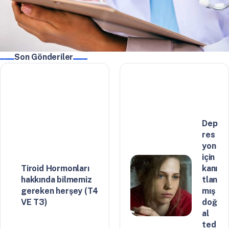
Son Gönderiler
Dep
res
yon
için
Tiroid Hormonları
kanı
hakkında bilmemiz
tlan
gereken herşey (T4
mış
VE T3)
doğ
al
ted