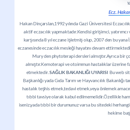
Ya
Ecz. Haka
Hakan Dinçarslan,1992 yılında Gazi Üniversitesi Eczacıl
aktif eczacılık yapmaktadır.Kendisi girişimci, yatırımcı 
karşısında 8 yıl eczane işletmiş olup, 2007 den bu yan
eczanesinde eczacılık mesleği hayatını devam ettirmektedi
Mury den phytoterapi dersleri almıştır.Ayrıca bir ç
almıştır.Kemoterapi ve otoimmun hastalıklar üzerine 
etmektedir.
SAĞLIK BAKANLIĞI UYARISI
Bu web site
Başkanlığı yada Gıda Tarım ve Hayvancılık Bakanlığı ta
hastalık teşhis etmek,tedavi etmek,veya önlemek amacımı
tıbbi tavsiye olarak kabul edilmemelidir.Özellikle hami
iseniz,yada tıbbi bir durumunuz varsa bu sitedeki herhan
hekime baş