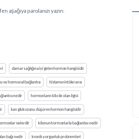
fen aşağıya parolanızı yazın:
ri
damar sağlığına iyi gelen hormon hangisidir
ğu ve hormonal bağlantısı
histamın intöleransı
ğlantısı nedir
hormonların kilo ile olan ilgisi
ir
kan glukozunu düşüren hormon hangisidir
hormonlar nelerdir
kilonun hormonlarla bağlantısı nedir
lan bağı nedir
kronik yorgunluk probremleri