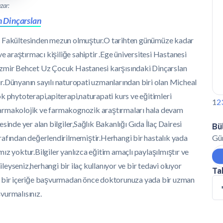
zar:
n Dinçarslan
ık Fakültesinden mezun olmuştur.O tarihten günümüze kadar
ve araştırmacı kişiliğe sahiptir .Ege üniversitesi Hastanesi
a İzmir Behcet Uz Çocuk Hastanesi karşısındaki Dinçarslan
r.Dünyanın sayılı naturopati uzmanlarından biri olan Micheal
ok phytoterapi,apiterapi,naturapati kurs ve eğitimleri
1
2
farmakolojik ve farmakognozik araştırmaları hala devam
sinde yer alan bilgiler,Sağlık Bakanlığı Gıda İlaç Dairesi
Bü
rafından değerlendirilmemiştir.Herhangi bir hastalık yada
Gün
z yoktur.Bilgiler yanlızca eğitim amaçlı paylaşılmıştır ve
leyseniz,herhangi bir ilaç kullanıyor ve bir tedavi oluyor
Ta
gi bir içeriğe başvurmadan önce doktorunuza yada bir uzman
vurmalısınız.