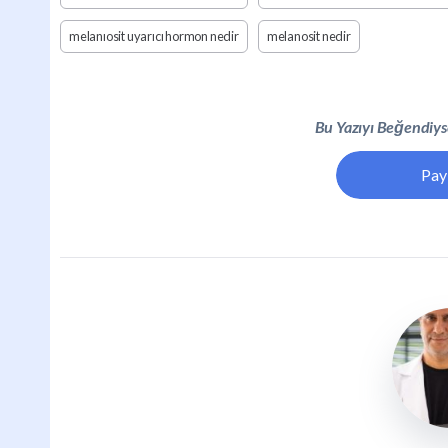
melanıosit uyarıcı hormon nedir
melanosit nedir
Bu Yazıyı Beğendiyse
Pay