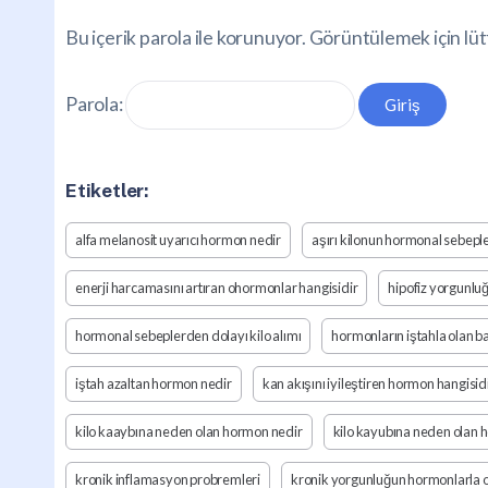
Bu içerik parola ile korunuyor. Görüntülemek için lüt
Parola:
Etiketler:
alfa melanosit uyarıcı hormon nedir
aşırı kilonun hormonal sebeple
enerji harcamasını artıran ohormonlar hangisidir
hipofiz yorgunlu
hormonal sebeplerden dolayı kilo alımı
hormonların iştahla olan ba
iştah azaltan hormon nedir
kan akışını iyileştiren hormon hangisid
kilo kaaybına neden olan hormon nedir
kilo kayubına neden olan 
kronik inflamasyon probremleri
kronik yorgunluğun hormonlarla o