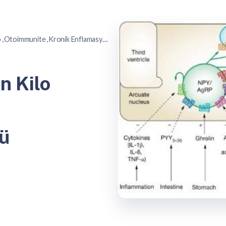
oimmunite ,Kronik Enflamasyon daki Rolü
n Kilo
ü