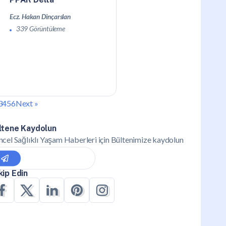
Ecz. Hakan Dinçarslan
339 Görüntüleme
3
4
5
6
Next »
ltene Kaydolun
cel Sağlıklı Yaşam Haberleri için Bültenimize kaydolun
kip Edin