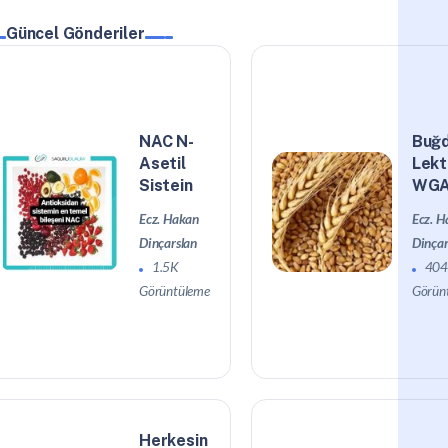
Güncel Gönderiler
NAC N-
Buğ
Asetil
Lekt
Sistein
WG
Ecz. Hakan
Ecz. H
Dinçarslan
Dinçar
1.5K
40
Görüntüleme
Görün
Herkesin