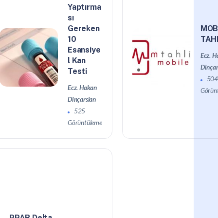
Yaptırma
sı
Gereken
MOB
10
TAH
Esansiye
Ecz. H
l Kan
Dinçar
Testi
50
Ecz. Hakan
Görün
Dinçarslan
525
Görüntüleme
PPAR Delta