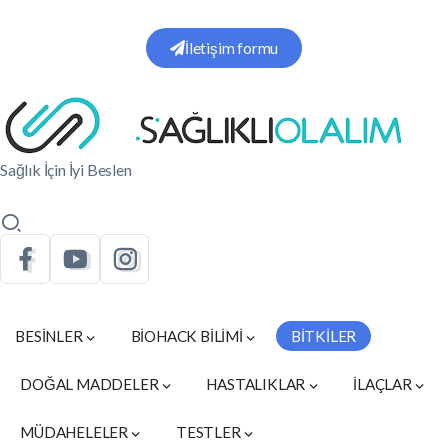
İletişim formu
Sağlık İçin İyi Beslen
BESİNLER
BİOHACK BİLİMİ
BİTKİLER
DOĞAL MADDELER
HASTALIKLAR
İLAÇLAR
MÜDAHELELER
TESTLER