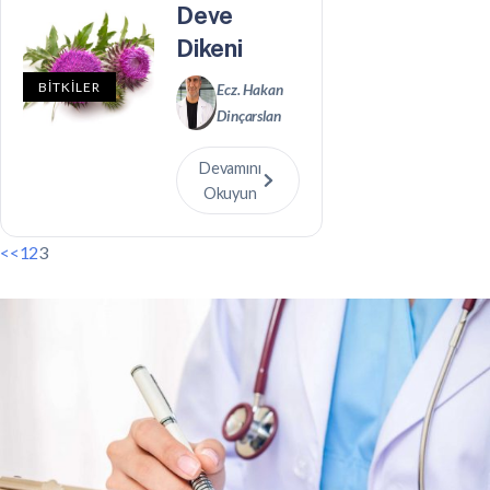
Deve
Dikeni
BİTKİLER
Ecz. Hakan
Dinçarslan
Devamını
Okuyun
<<
1
2
3