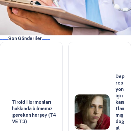
Son Gönderiler
Dep
res
yon
için
Tiroid Hormonları
kanı
hakkında bilmemiz
tlan
gereken herşey (T4
mış
VE T3)
doğ
al