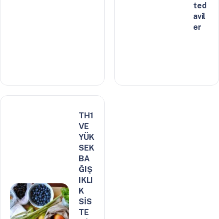
ted
avil
er
TH1
VE
YÜK
SEK
BA
ĞIŞ
IKLI
K
SİS
TE