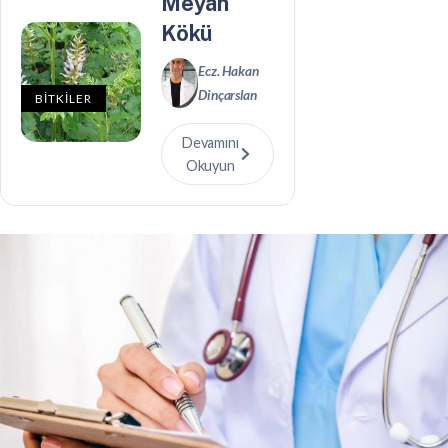
Meyan
Kökü
Ecz. Hakan
Dinçarslan
BİTKİLER
Devamını
Okuyun