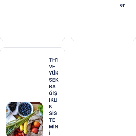
er
TH1
VE
YÜK
SEK
BA
ĞIŞ
IKLI
K
SİS
TE
MİN
İ