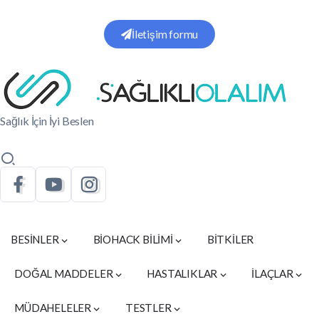
İletişim formu
Sağlık İçin İyi Beslen
BESİNLER
BİOHACK BİLİMİ
BİTKİLER
DOĞAL MADDELER
HASTALIKLAR
İLAÇLAR
MÜDAHELELER
TESTLER