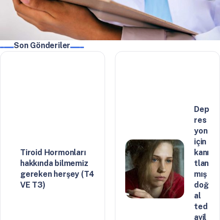
Son Gönderiler
Dep
res
yon
için
Tiroid Hormonları
kanı
hakkında bilmemiz
tlan
gereken herşey (T4
mış
VE T3)
doğ
al
ted
avil