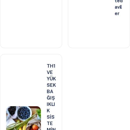
ted
avil
er
TH1
VE
YÜK
SEK
BA
ĞIŞ
IKLI
K
SİS
TE
MİN