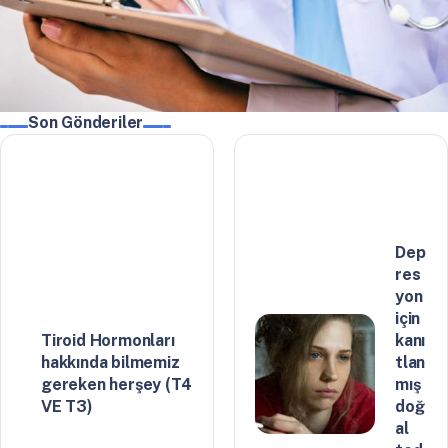
Son Gönderiler
Dep
res
yon
için
Tiroid Hormonları
kanı
hakkında bilmemiz
tlan
gereken herşey (T4
mış
VE T3)
doğ
al