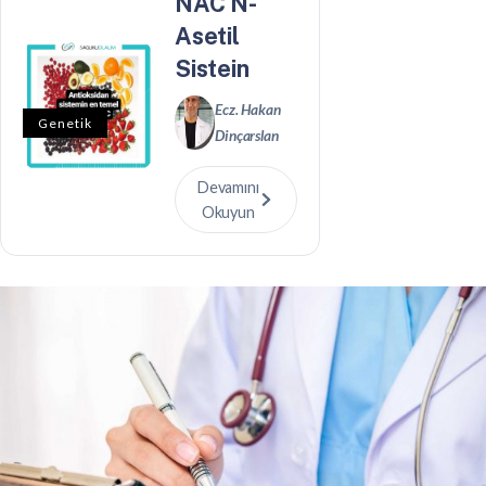
NAC N-
Asetil
Sistein
Ecz. Hakan
Genetik
Dinçarslan
Devamını
Okuyun