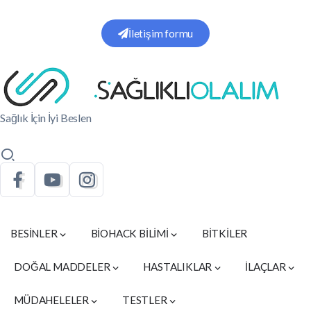
İletişim formu
Sağlık İçin İyi Beslen
BESİNLER
BİOHACK BİLİMİ
BİTKİLER
DOĞAL MADDELER
HASTALIKLAR
İLAÇLAR
MÜDAHELELER
TESTLER