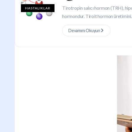
Tirotropin salıcı hormon (TRH), hip
HASTALIKLAR
hormondur. Tiroit hormon üretimini..
Devamını Okuyun