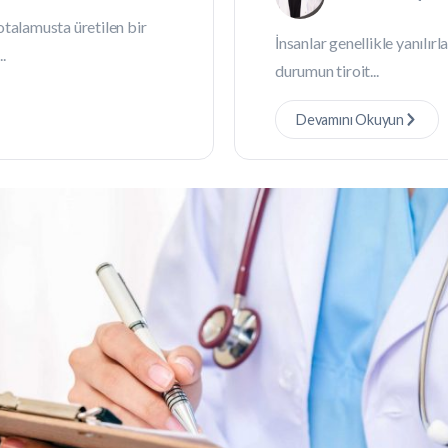
otalamusta üretilen bir
İnsanlar genellikle yanılırl
.
durumun tiroit...
Devamını Okuyun