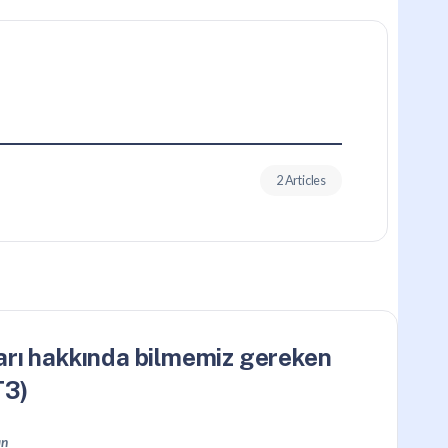
2 Articles
arı hakkında bilmemiz gereken
T3)
an