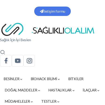
İletişim formu
Sağlık İçin İyi Beslen
BESİNLER
BİOHACK BİLİMİ
BİTKİLER
DOĞAL MADDELER
HASTALIKLAR
İLAÇLAR
MÜDAHELELER
TESTLER