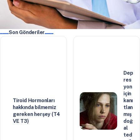
Son Gönderiler
Dep
res
yon
için
Tiroid Hormonları
kanı
hakkında bilmemiz
tlan
gereken herşey (T4
mış
VE T3)
doğ
al
ted