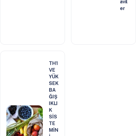
avil
er
TH1
VE
YÜK
SEK
BA
ĞIŞ
IKLI
K
SİS
TE
MİN