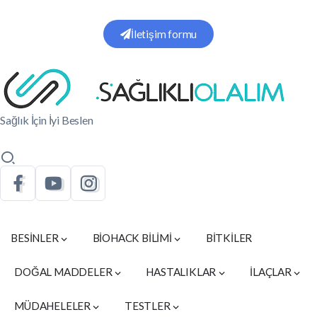
İletişim formu
Sağlık İçin İyi Beslen
BESİNLER
BİOHACK BİLİMİ
BİTKİLER
DOĞAL MADDELER
HASTALIKLAR
İLAÇLAR
MÜDAHELELER
TESTLER