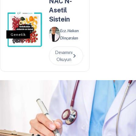
NAC N-
Asetil
Sistein
Ecz. Hakan
Genetik
Dinçarslan
Devamını
Okuyun