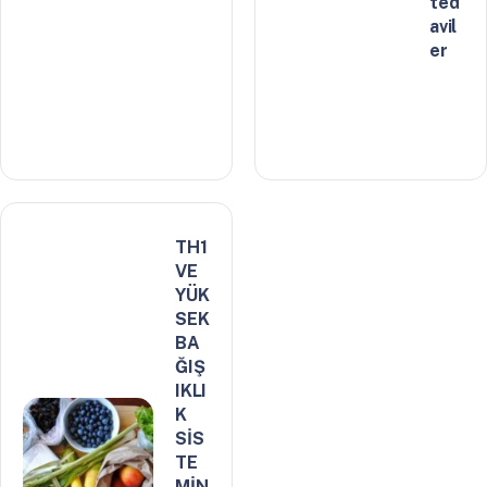
ted
avil
er
TH1
VE
YÜK
SEK
BA
ĞIŞ
IKLI
K
SİS
TE
MİN