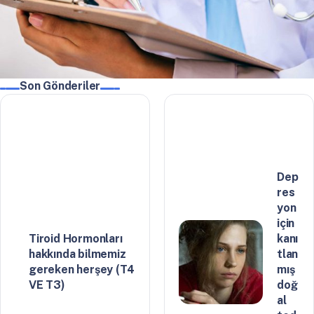
Son Gönderiler
Dep
res
yon
için
Tiroid Hormonları
kanı
hakkında bilmemiz
tlan
gereken herşey (T4
mış
VE T3)
doğ
al