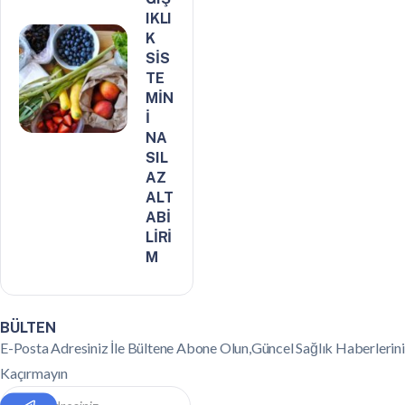
IKLI
K
SİS
TE
MİN
İ
NA
SIL
AZ
ALT
ABİ
LİRİ
M
BÜLTEN
E-Posta Adresiniz İle Bültene Abone Olun,Güncel Sağlık Haberlerini
Kaçırmayın