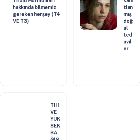
Tiroid Hormonları
kanı
hakkında bilmemiz
tlan
gereken herşey (T4
mış
VE T3)
doğ
al
ted
avil
er
TH1
VE
YÜK
SEK
BA
ĞIŞ