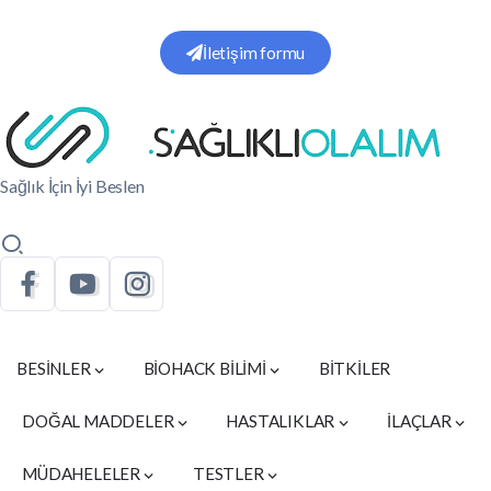
İletişim formu
Sağlık İçin İyi Beslen
BESİNLER
BİOHACK BİLİMİ
BİTKİLER
DOĞAL MADDELER
HASTALIKLAR
İLAÇLAR
MÜDAHELELER
TESTLER