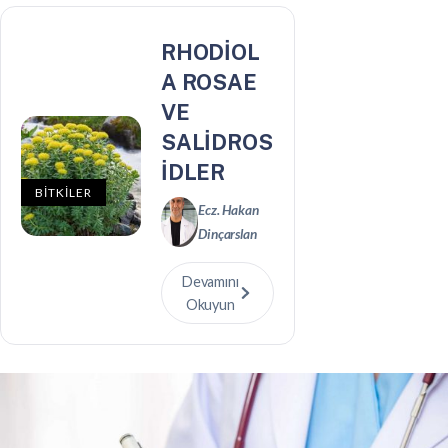
RHODİOL
A ROSAE
VE
SALİDROS
İDLER
BİTKİLER
Ecz. Hakan
Dinçarslan
Devamını
Okuyun