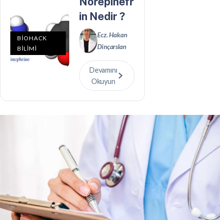
Norepinefr
in Nedir ?
Ecz. Hakan
BİOHACK
Dinçarslan
BİLİMİ
Devamını
Okuyun