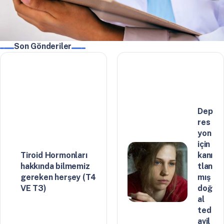
Son Gönderiler
Dep
res
yon
için
Tiroid Hormonları
kanı
hakkında bilmemiz
tlan
gereken herşey (T4
mış
VE T3)
doğ
al
ted
avil