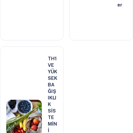
er
TH1
VE
YÜK
SEK
BA
ĞIŞ
IKLI
K
SİS
TE
MİN
İ