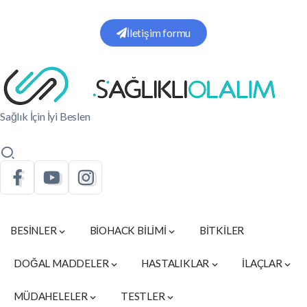
İletişim formu
Sağlık İçin İyi Beslen
BESİNLER
BİOHACK BİLİMİ
BİTKİLER
DOĞAL MADDELER
HASTALIKLAR
İLAÇLAR
MÜDAHELELER
TESTLER