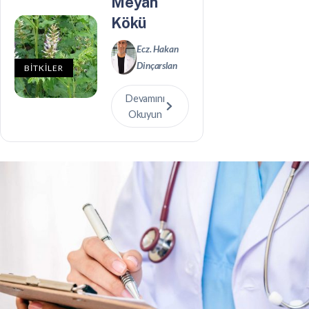
Meyan
Kökü
Ecz. Hakan
Dinçarslan
BİTKİLER
Devamını
Okuyun