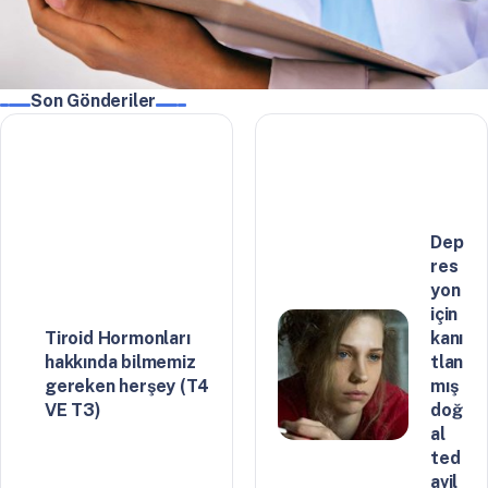
Son Gönderiler
Dep
res
yon
için
Tiroid Hormonları
kanı
hakkında bilmemiz
tlan
gereken herşey (T4
mış
VE T3)
doğ
al
ted
avil