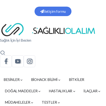
İletişim formu
Sağlık İçin İyi Beslen
BESİNLER
BİOHACK BİLİMİ
BİTKİLER
DOĞAL MADDELER
HASTALIKLAR
İLAÇLAR
MÜDAHELELER
TESTLER