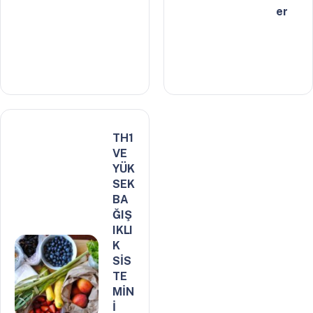
er
TH1
VE
YÜK
SEK
BA
ĞIŞ
IKLI
K
SİS
TE
MİN
İ