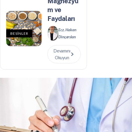
Magnezyu
m ve
Faydaları
Ecz. Hakan
BESİNLER
Dinçarslan
Devamını
Okuyun