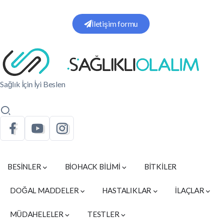
İletişim formu
Sağlık İçin İyi Beslen
BESİNLER
BİOHACK BİLİMİ
BİTKİLER
DOĞAL MADDELER
HASTALIKLAR
İLAÇLAR
MÜDAHELELER
TESTLER