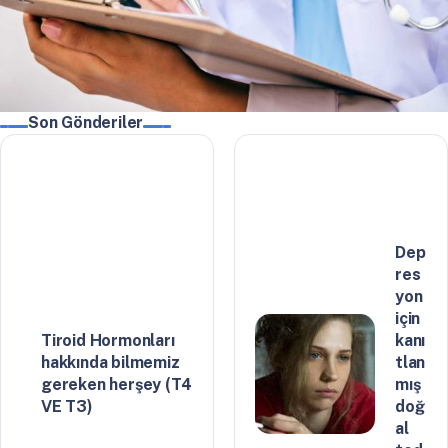
Son Gönderiler
Dep
res
yon
için
Tiroid Hormonları
kanı
hakkında bilmemiz
tlan
gereken herşey (T4
mış
VE T3)
doğ
al