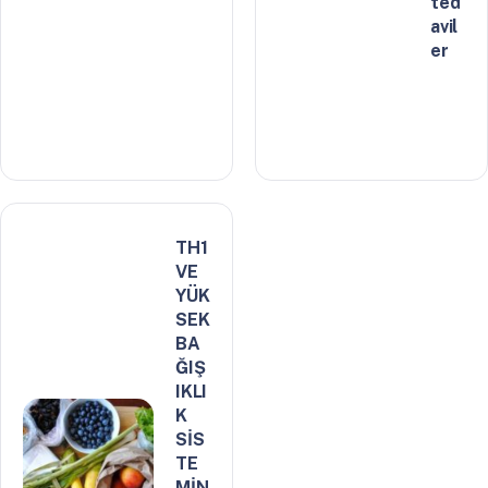
ted
avil
er
TH1
VE
YÜK
SEK
BA
ĞIŞ
IKLI
K
SİS
TE
MİN