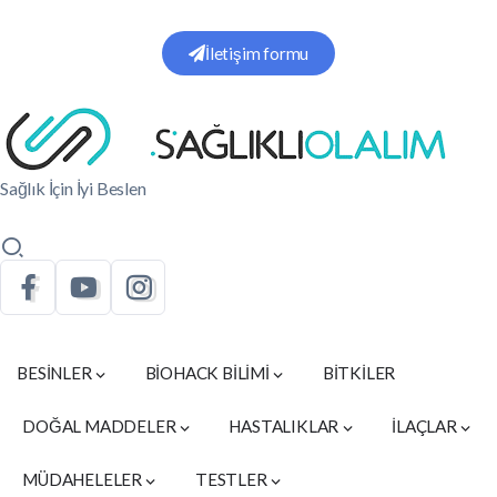
İletişim formu
Sağlık İçin İyi Beslen
BESİNLER
BİOHACK BİLİMİ
BİTKİLER
DOĞAL MADDELER
HASTALIKLAR
İLAÇLAR
MÜDAHELELER
TESTLER