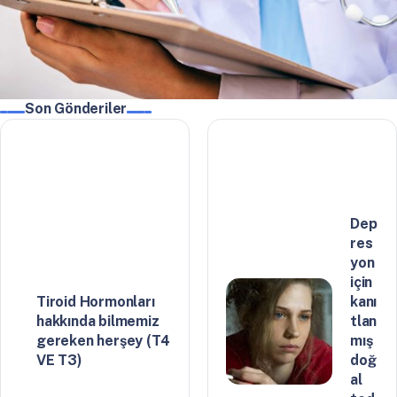
Son Gönderiler
Dep
res
yon
için
Tiroid Hormonları
kanı
hakkında bilmemiz
tlan
gereken herşey (T4
mış
VE T3)
doğ
al