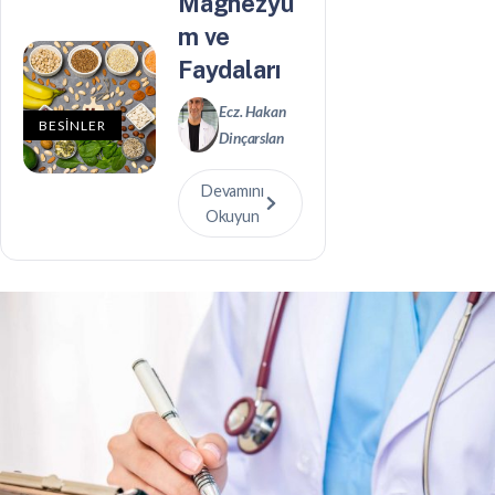
Magnezyu
m ve
Faydaları
Ecz. Hakan
BESİNLER
Dinçarslan
Devamını
Okuyun