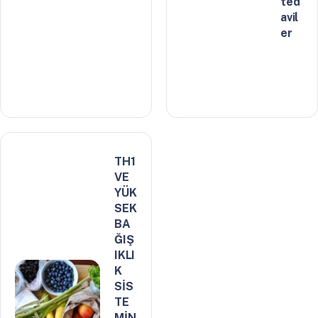
ted
avil
er
TH1
VE
YÜK
SEK
BA
ĞIŞ
IKLI
K
SİS
TE
MİN