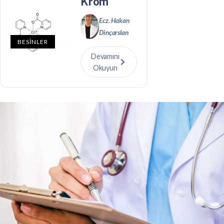
Krom
Ecz. Hakan
Dinçarslan
BESİNLER
Devamını
Okuyun