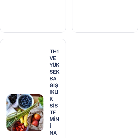
TH1
VE
YÜK
SEK
BA
ĞIŞ
IKLI
K
SİS
TE
MİN
İ
NA