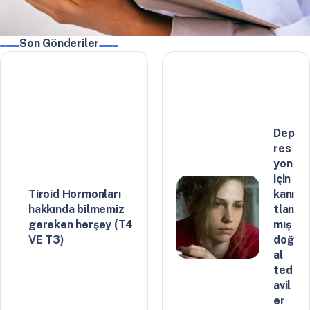
Son Gönderiler
Dep
res
yon
için
Tiroid Hormonları
kanı
hakkında bilmemiz
tlan
gereken herşey (T4
mış
VE T3)
doğ
al
ted
avil
er