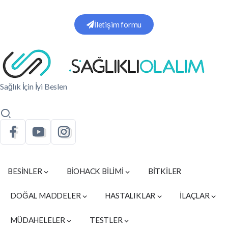
İletişim formu
Sağlık İçin İyi Beslen
BESİNLER
BİOHACK BİLİMİ
BİTKİLER
DOĞAL MADDELER
HASTALIKLAR
İLAÇLAR
MÜDAHELELER
TESTLER