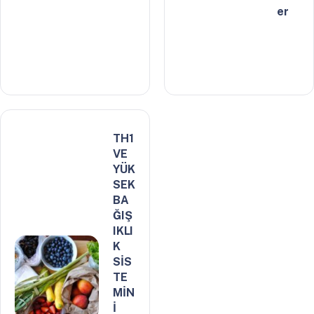
er
TH1
VE
YÜK
SEK
BA
ĞIŞ
IKLI
K
SİS
TE
MİN
İ