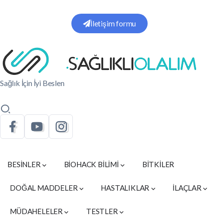
İletişim formu
Sağlık İçin İyi Beslen
BESİNLER
BİOHACK BİLİMİ
BİTKİLER
DOĞAL MADDELER
HASTALIKLAR
İLAÇLAR
MÜDAHELELER
TESTLER