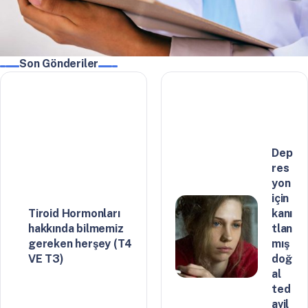
Son Gönderiler
Dep
res
yon
için
Tiroid Hormonları
kanı
hakkında bilmemiz
tlan
gereken herşey (T4
mış
VE T3)
doğ
al
ted
avil