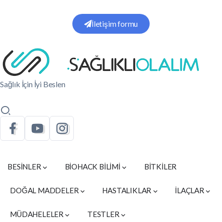
İletişim formu
Sağlık İçin İyi Beslen
BESİNLER
BİOHACK BİLİMİ
BİTKİLER
DOĞAL MADDELER
HASTALIKLAR
İLAÇLAR
MÜDAHELELER
TESTLER