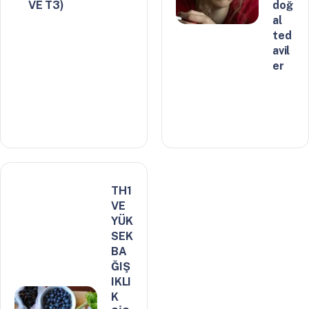
VE T3)
doğ
al
ted
avil
er
TH1
VE
YÜK
SEK
BA
ĞIŞ
IKLI
K