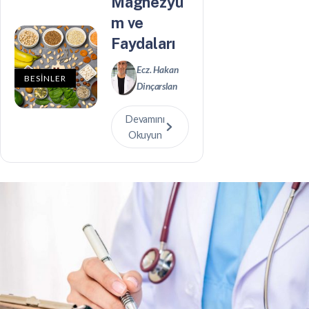
Magnezyu
m ve
Faydaları
Ecz. Hakan
BESİNLER
Dinçarslan
Devamını
Okuyun