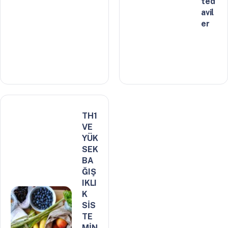
ted
avil
er
TH1
VE
YÜK
SEK
BA
ĞIŞ
IKLI
K
SİS
TE
MİN