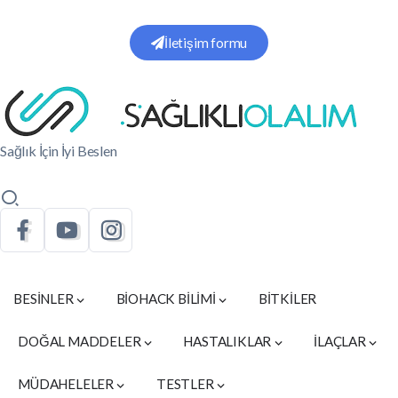
İletişim formu
Sağlık İçin İyi Beslen
BESİNLER
BİOHACK BİLİMİ
BİTKİLER
DOĞAL MADDELER
HASTALIKLAR
İLAÇLAR
MÜDAHELELER
TESTLER