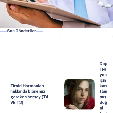
Son Gönderiler
Dep
res
yon
için
Tiroid Hormonları
kanı
hakkında bilmemiz
tlan
gereken herşey (T4
mış
VE T3)
doğ
al