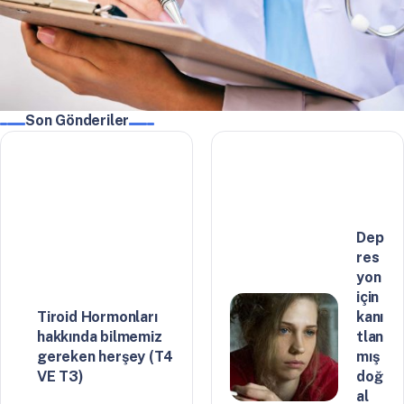
Son Gönderiler
Dep
res
yon
için
Tiroid Hormonları
kanı
hakkında bilmemiz
tlan
gereken herşey (T4
mış
VE T3)
doğ
al