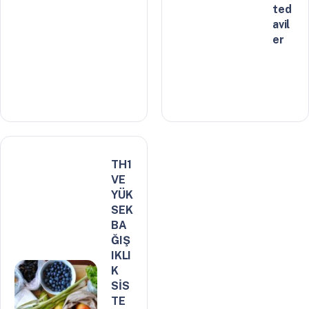
ted
avil
er
TH1
VE
YÜK
SEK
BA
ĞIŞ
IKLI
K
SİS
TE