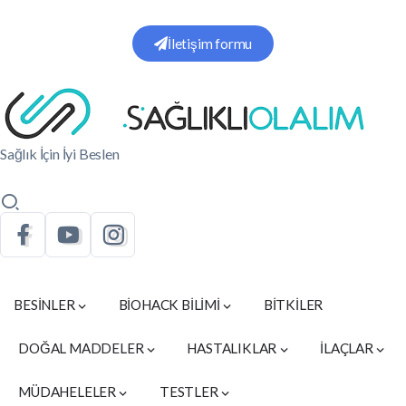
İletişim formu
Sağlık İçin İyi Beslen
BESİNLER
BİOHACK BİLİMİ
BİTKİLER
DOĞAL MADDELER
HASTALIKLAR
İLAÇLAR
MÜDAHELELER
TESTLER