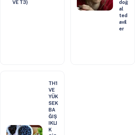
VE T3)
doğ
al
ted
avil
er
TH1
VE
YÜK
SEK
BA
ĞIŞ
IKLI
K