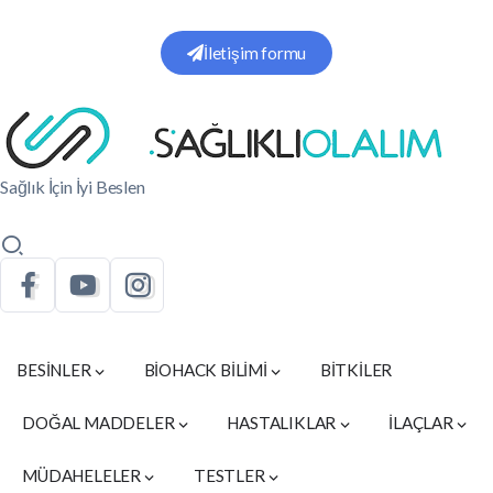
İletişim formu
Sağlık İçin İyi Beslen
BESİNLER
BİOHACK BİLİMİ
BİTKİLER
DOĞAL MADDELER
HASTALIKLAR
İLAÇLAR
MÜDAHELELER
TESTLER