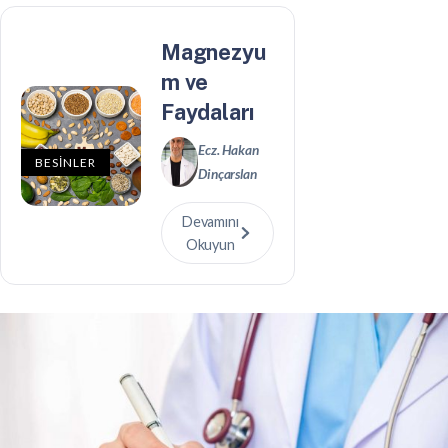
Magnezyu
m ve
Faydaları
Ecz. Hakan
BESİNLER
Dinçarslan
Devamını
Okuyun