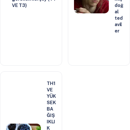
VE T3)
doğ
al
ted
avil
er
TH1
VE
YÜK
SEK
BA
ĞIŞ
IKLI
K