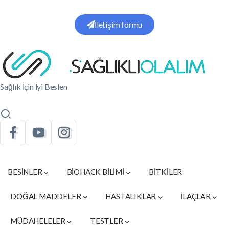
İletişim formu
Sağlık İçin İyi Beslen
BESİNLER
BİOHACK BİLİMİ
BİTKİLER
DOĞAL MADDELER
HASTALIKLAR
İLAÇLAR
MÜDAHELELER
TESTLER