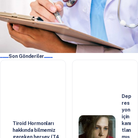
Son Gönderiler
Dep
res
yon
için
Tiroid Hormonları
kanı
hakkında bilmemiz
tlan
gereken herşey (T4
mış