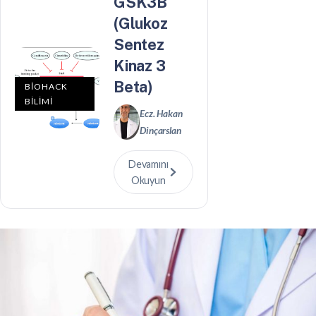
GSK3B
(Glukoz
Sentez
Kinaz 3
Beta)
BİOHACK
BİLİMİ
Ecz. Hakan
Dinçarslan
Devamını
Okuyun