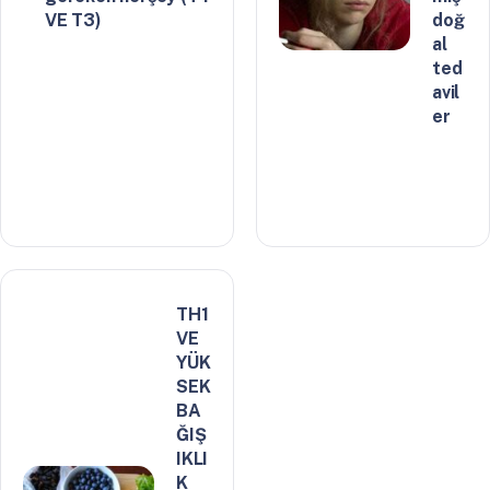
VE T3)
doğ
al
ted
avil
er
TH1
VE
YÜK
SEK
BA
ĞIŞ
IKLI
K