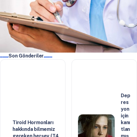
Son Gönderiler
Dep
res
yon
için
Tiroid Hormonları
kanı
hakkında bilmemiz
tlan
gereken herşey (T4
mış