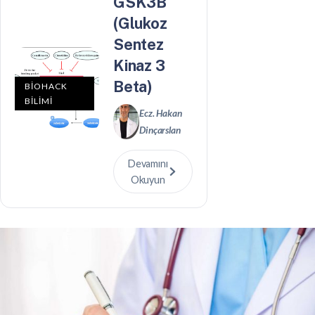
GSK3B
(Glukoz
Sentez
Kinaz 3
Beta)
BİOHACK
BİLİMİ
Ecz. Hakan
Dinçarslan
Devamını
Okuyun