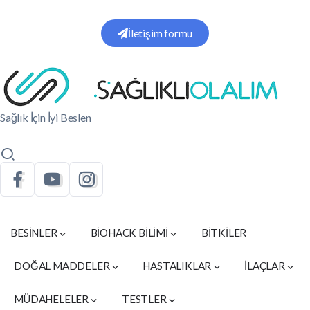
İletişim formu
Sağlık İçin İyi Beslen
BESİNLER
BİOHACK BİLİMİ
BİTKİLER
DOĞAL MADDELER
HASTALIKLAR
İLAÇLAR
MÜDAHELELER
TESTLER