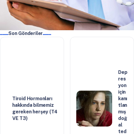
Son Gönderiler
Dep
res
yon
için
Tiroid Hormonları
kanı
hakkında bilmemiz
tlan
gereken herşey (T4
mış
VE T3)
doğ
al
ted