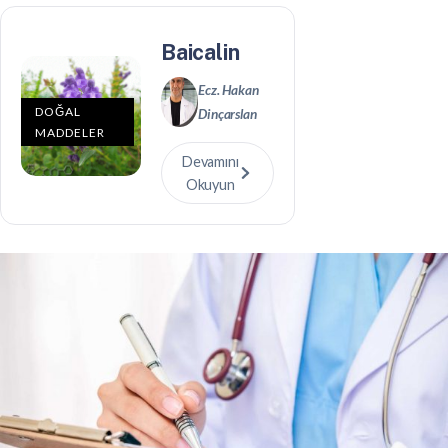
Baicalin
Ecz. Hakan
DOĞAL
Dinçarslan
MADDELER
Devamını
Okuyun