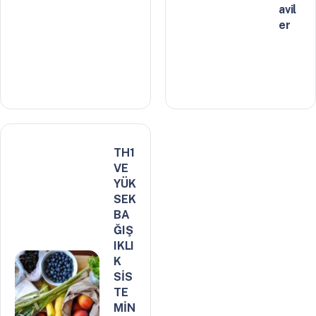
avil
er
TH1
VE
YÜK
SEK
BA
ĞIŞ
IKLI
K
SİS
TE
MİN