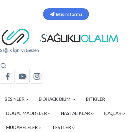
İletişim formu
Sağlık İçin İyi Beslen
BESİNLER
BİOHACK BİLİMİ
BİTKİLER
DOĞAL MADDELER
HASTALIKLAR
İLAÇLAR
MÜDAHELELER
TESTLER