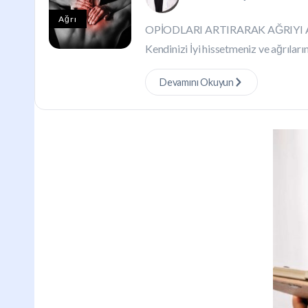
Ağrı
OPİODLARI ARTIRARAK AĞRIYI
Kendinizi İyi hissetmeniz ve ağrıların
Devamını Okuyun